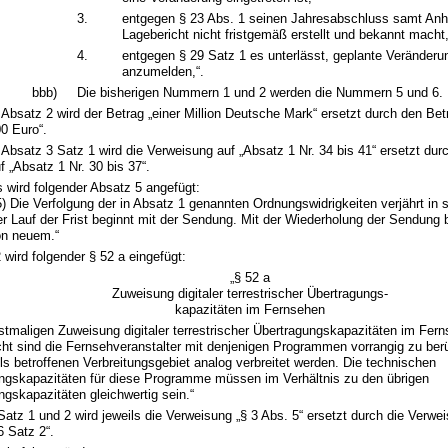
3.
entgegen § 23 Abs. 1 seinen Jahresabschluss samt An
Lagebericht nicht fristgemäß erstellt und bekannt macht
4.
entgegen § 29 Satz 1 es unterlässt, geplante Veränderu
anzumelden,“.
bbb)
Die bisherigen Nummern 1 und 2 werden die Nummern 5 und 6.
 Absatz 2 wird der Betrag „einer Million Deutsche Mark“ ersetzt durch den Bet
0 Euro“.
 Absatz 3 Satz 1 wird die Verweisung auf „Absatz 1 Nr. 34 bis 41“ ersetzt dur
f „Absatz 1 Nr. 30 bis 37“.
 wird folgender Absatz 5 angefügt:
5) Die Verfolgung der in Absatz 1 genannten Ordnungswidrigkeiten verjährt in
r Lauf der Frist beginnt mit der Sendung. Mit der Wiederholung der Sendung b
on neuem.“
 wird folgender § 52 a eingefügt:
„§ 52 a
Zuweisung digitaler terrestrischer Übertragungs-
kapazitäten im Fernsehen
rstmaligen Zuweisung digitaler terrestrischer Übertragungskapazitäten im Fer
ht sind die Fernsehveranstalter mit denjenigen Programmen vorrangig zu berü
ls betroffenen Verbreitungsgebiet analog verbreitet werden. Die technischen
ngskapazitäten für diese Programme müssen im Verhältnis zu den übrigen
ngskapazitäten gleichwertig sein.“
Satz 1 und 2 wird jeweils die Verweisung „§ 3 Abs. 5“ ersetzt durch die Verwe
6 Satz 2“.