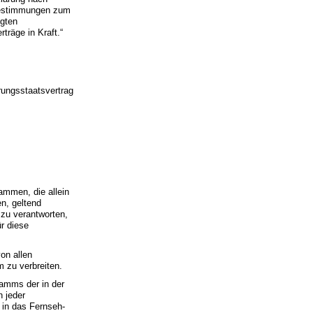
 Bestimmungen zum
igten
räge in Kraft.“
rungsstaatsvertrag
mmen, die allein
n, geltend
 zu verantworten,
r diese
on allen
 zu verbreiten.
amms der in der
 jeder
 in das Fernseh-