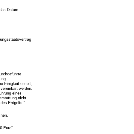
h das Datum
ungsstaatsvertrag
urchgeführte
tung
 Einigkeit erzielt,
 vereinbart werden.
führung eines
rstattung nicht
 des Entgelts.“
chen.
0 Euro“.