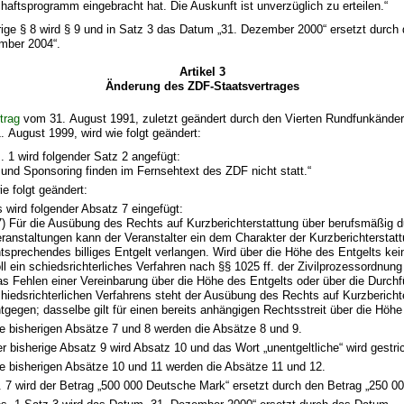
aftsprogramm eingebracht hat. Die Auskunft ist unverzüglich zu erteilen.“
rige § 8 wird § 9 und in Satz 3 das Datum „31. Dezember 2000“ ersetzt durc
mber 2004“.
Artikel 3
Änderung des ZDF-Staatsvertrages
trag
vom 31. August 1991, zuletzt geändert durch den Vierten Rundfunkänder
. August 1999, wird wie folgt geändert:
. 1 wird folgender Satz 2 angefügt:
und Sponsoring finden im Fernsehtext des ZDF nicht statt.“
ie folgt geändert:
 wird folgender Absatz 7 eingefügt:
7) Für die Ausübung des Rechts auf Kurzberichterstattung über berufsmäßig d
ranstaltungen kann der Veranstalter ein dem Charakter der Kurzberichterstat
tsprechendes billiges Entgelt verlangen. Wird über die Höhe des Entgelts keine
ll ein schiedsrichterliches Verfahren nach §§ 1025 ff. der Zivilprozessordnung
s Fehlen einer Vereinbarung über die Höhe des Entgelts oder über die Durch
hiedsrichterlichen Verfahrens steht der Ausübung des Rechts auf Kurzberichte
tgegen; dasselbe gilt für einen bereits anhängigen Rechtsstreit über die Höhe
e bisherigen Absätze 7 und 8 werden die Absätze 8 und 9.
r bisherige Absatz 9 wird Absatz 10 und das Wort „unentgeltliche“ wird gestri
e bisherigen Absätze 10 und 11 werden die Absätze 11 und 12.
r. 7 wird der Betrag „500 000 Deutsche Mark“ ersetzt durch den Betrag „250 00