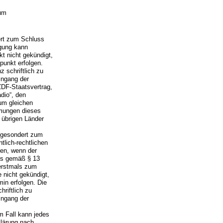
tum
ert zum Schluss
igung kann
t nicht gekündigt,
punkt erfolgen.
 schriftlich zu
ingang der
ZDF-Staatsvertrag,
dio“, den
um gleichen
mmungen dieses
r übrigen Länder
h gesondert zum
tlich-rechtlichen
den, wenn der
rfs gemäß § 13
erstmals zum
 nicht gekündigt,
min erfolgen. Die
riftlich zu
ingang der
m Fall kann jedes
klärung nach