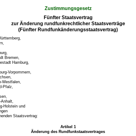
Zustimmungsgesetz
Fünfter Staatsvertrag
zur Änderung rundfunkrechtlicher Staatsverträge
(Fünfter Rundfunkänderungsstaatsvertrag)
ürttemberg,
rn,
urg,
adt Bremen,
sestadt Hamburg,
burg-Vorpommern,
chsen,
n-Westfalen,
d-Pfalz,
sen,
Anhalt,
g-Holstein und
ingen
henden Staatsvertrag:
Artikel 1
Änderung des Rundfunkstaatsvertrages