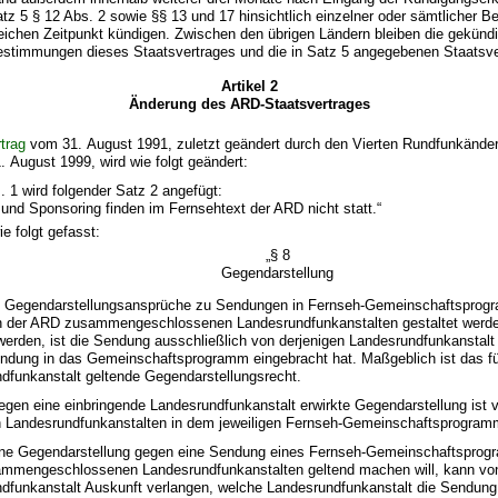
tz 5 § 12 Abs. 2 sowie §§ 13 und 17 hinsichtlich einzelner oder sämtlicher
eichen Zeitpunkt kündigen. Zwischen den übrigen Ländern bleiben die gekünd
stimmungen dieses Staatsvertrages und die in Satz 5 angegebenen Staatsvert
Artikel 2
Änderung des ARD-Staatsvertrages
trag
vom 31. August 1991, zuletzt geändert durch den Vierten Rundfunkände
. August 1999, wird wie folgt geändert:
. 1 wird folgender Satz 2 angefügt:
und Sponsoring finden im Fernsehtext der ARD nicht statt.“
ie folgt gefasst:
„§ 8
Gegendarstellung
t Gegendarstellungsansprüche zu Sendungen in Fernseh-Gemeinschaftsprogra
n der ARD zusammengeschlossenen Landesrundfunkanstalten gestaltet werde
erden, ist die Sendung ausschließlich von derjenigen Landesrundfunkanstalt
endung in das Gemeinschaftsprogramm eingebracht hat. Maßgeblich ist das fü
dfunkanstalt geltende Gegendarstellungsrecht.
gegen eine einbringende Landesrundfunkanstalt erwirkte Gegendarstellung ist v
en Landesrundfunkanstalten in dem jeweiligen Fernseh-Gemeinschaftsprogramm
ine Gegendarstellung gegen eine Sendung eines Fernseh-Gemeinschaftsprogr
mengeschlossenen Landesrundfunkanstalten geltend machen will, kann von
dfunkanstalt Auskunft verlangen, welche Landesrundfunkanstalt die Sendung