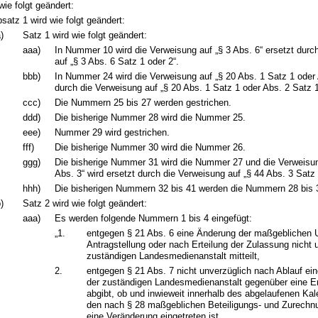
wie folgt geändert:
satz 1 wird wie folgt geändert:
)
Satz 1 wird wie folgt geändert:
aaa)
In Nummer 10 wird die Verweisung auf „§ 3 Abs. 6“ ersetzt durc
auf „§ 3 Abs. 6 Satz 1 oder 2“.
bbb)
In Nummer 24 wird die Verweisung auf „§ 20 Abs. 1 Satz 1 oder 
durch die Verweisung auf „§ 20 Abs. 1 Satz 1 oder Abs. 2 Satz 1
ccc)
Die Nummern 25 bis 27 werden gestrichen.
ddd)
Die bisherige Nummer 28 wird die Nummer 25.
eee)
Nummer 29 wird gestrichen.
fff)
Die bisherige Nummer 30 wird die Nummer 26.
ggg)
Die bisherige Nummer 31 wird die Nummer 27 und die Verweisun
Abs. 3“ wird ersetzt durch die Verweisung auf „§ 44 Abs. 3 Satz 
hhh)
Die bisherigen Nummern 32 bis 41 werden die Nummern 28 bis 
)
Satz 2 wird wie folgt geändert:
aaa)
Es werden folgende Nummern 1 bis 4 eingefügt:
„1.
entgegen § 21 Abs. 6 eine Änderung der maßgeblichen
Antragstellung oder nach Erteilung der Zulassung nicht 
zuständigen Landesmedienanstalt mitteilt,
2.
entgegen § 21 Abs. 7 nicht unverzüglich nach Ablauf ei
der zuständigen Landesmedienanstalt gegenüber eine Er
abgibt, ob und inwieweit innerhalb des abgelaufenen Kal
den nach § 28 maßgeblichen Beteiligungs- und Zurechn
eine Veränderung eingetreten ist,