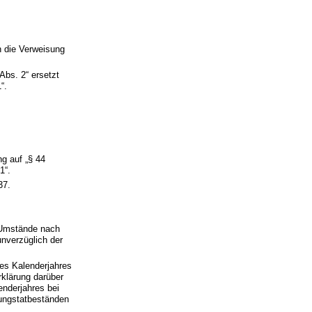
h die Verweisung
Abs. 2“ ersetzt
“.
g auf „§ 44
1“.
37.
 Umstände nach
unverzüglich der
nes Kalenderjahres
klärung darüber
enderjahres bei
ungstatbeständen