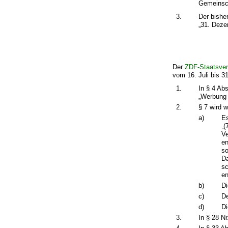
Gemeinsch
3.
Der bishe
„31. Deze
Der
ZDF-Staatsver
vom 16. Juli bis 31
1.
In § 4 Abs
„Werbung 
2.
§ 7 wird w
a)
Es
„(
Ve
en
so
Da
sc
en
b)
Di
c)
De
d)
Di
3.
In § 28 N