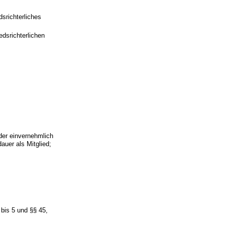
dsrichterliches
edsrichterlichen
nder einvernehmlich
auer als Mitglied;
bis 5 und §§ 45,