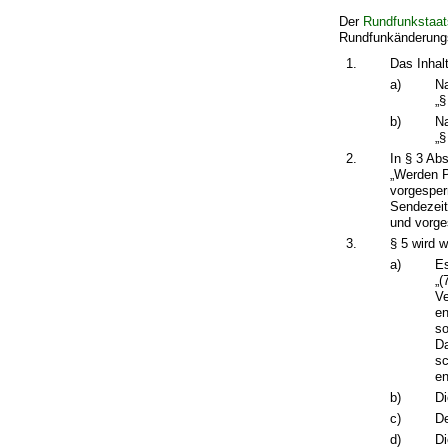
Der
Rundfunkstaat
Rundfunkänderungss
1.
Das Inhalt
a)
Na
„§
b)
Na
„§
2.
In § 3 Abs
„Werden P
vorgesper
Sendezeit
und vorge
3.
§ 5 wird w
a)
Es
„(
Ve
en
so
Da
sc
en
b)
Di
c)
De
d)
Di