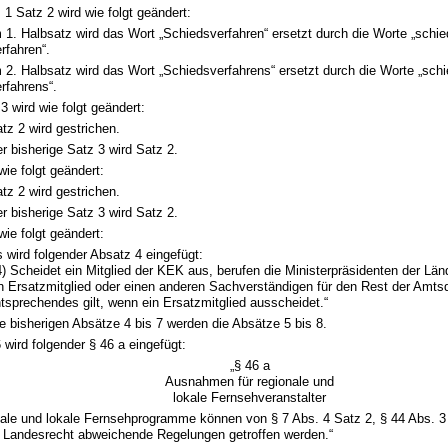
 1 Satz 2 wird wie folgt geändert:
 1. Halbsatz wird das Wort „Schiedsverfahren“ ersetzt durch die Worte „schie
rfahren“.
 2. Halbsatz wird das Wort „Schiedsverfahrens“ ersetzt durch die Worte „schi
rfahrens“.
3 wird wie folgt geändert:
tz 2 wird gestrichen.
r bisherige Satz 3 wird Satz 2.
wie folgt geändert:
tz 2 wird gestrichen.
r bisherige Satz 3 wird Satz 2.
wie folgt geändert:
 wird folgender Absatz 4 eingefügt:
4) Scheidet ein Mitglied der KEK aus, berufen die Ministerpräsidenten der Lä
n Ersatzmitglied oder einen anderen Sachverständigen für den Rest der Amtsd
tsprechendes gilt, wenn ein Ersatzmitglied ausscheidet.“
e bisherigen Absätze 4 bis 7 werden die Absätze 5 bis 8.
 wird folgender § 46 a eingefügt:
„§ 46 a
Ausnahmen für regionale und
lokale Fernsehveranstalter
nale und lokale Fernsehprogramme können von § 7 Abs. 4 Satz 2, § 44 Abs. 3 
 Landesrecht abweichende Regelungen getroffen werden.“