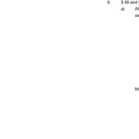
9.
§ 49 wird 
a)
Ab
aa
bb