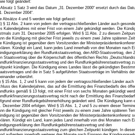
wie folgt geändert:
 Absatz 1 Satz 3 wird das Datum „31. Dezember 2000“ ersetzt durch das Da
1. Dezember 2004“.
e Absätze 4 und 5 werden wie folgt gefasst:
4) § 11 Abs. 2 kann von jedem der vertragsschließenden Länder auch gesond
s Kalenderjahres mit einer Frist von einem Jahr gekündigt werden. Die Künd
stmals zum 31. Dezember 2005 erfolgen. Wird § 11 Abs. 2 zu diesem Zeitpunk
nn die Kündigung mit gleicher Frist jeweils zu einem zwei Jahre späteren Zeit
e Kündigung ist gegenüber dem Vorsitzenden der Ministerpräsidentenkonferenz
klären. Kündigt ein Land, kann jedes Land innerhalb von drei Monaten nach E
ndigungserklärung den Rundfunkstaatsvertrag, den ARD-Staatsvertrag, den 
n Staatsvertrag über die Körperschaft des öffentlichen Rechts „Deutschlandra
ndfunkfinanzierungsstaatsvertrag und den Rundfunkgebührenstaatsvertrag z
itpunkt kündigen. Die Kündigung eines Landes lässt die gekündigten Besti
aatsvertrages und die in Satz 5 aufgeführten Staatsverträge im Verhältnis de
einander unberührt.
) § 15 Abs. 1, 2 und 5 kann von jedem der vertragsschließenden Länder auc
hluss des Kalenderjahres, das auf die Ermittlung des Finanzbedarfs des öffen
ndfunks gemäß § 13 folgt, mit einer Frist von sechs Monaten gekündigt wer
ndfunkfinanzierungsstaatsvertrag nicht nach der Ermittlung des Finanzbeda
fgrund einer Rundfunkgebührenerhöhung geändert wird. Die Kündigung kann 
. Dezember 2004 erfolgen. Wird § 15 Abs. 1, 2 und 5 zu einem dieser Termine
nn die Kündigung mit gleicher Frist jeweils zu einem zwei Jahre späteren Ter
ndigung ist gegenüber dem Vorsitzenden der Ministerpräsidentenkonferenz sch
klären. Kündigt ein Land, kann jedes Land innerhalb von drei Monaten nach E
ndigungserklärung den Rundfunkgebührenstaatsvertrag und den
ndfunkfinanzierungsstaatsvertrag zum gleichen Zeitpunkt kündigen. In diese
nd außerdem innerhalb weiterer drei Monate nach Eingang der Kündigungser