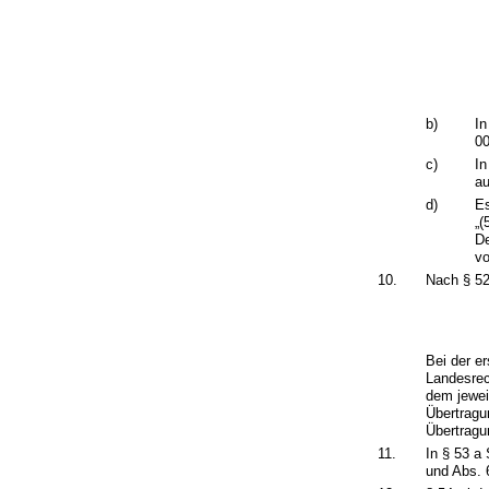
b)
In
00
c)
In
au
d)
Es
„(
De
v
10.
Nach § 52
Bei der e
Landesrec
dem jewei
Übertragu
Übertragu
11.
In § 53 a 
und Abs. 