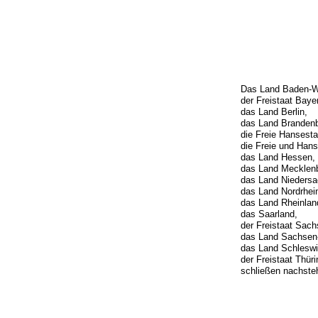
Das Land Baden-W
der Freistaat Baye
das Land Berlin,
das Land Brandenb
die Freie Hansest
die Freie und Han
das Land Hessen,
das Land Mecklen
das Land Niedersa
das Land Nordrhei
das Land Rheinlan
das Saarland,
der Freistaat Sach
das Land Sachsen-
das Land Schleswi
der Freistaat Thür
schließen nachste