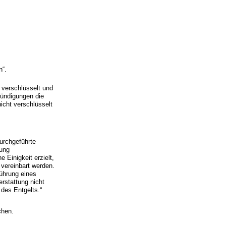
n“.
verschlüsselt und
kündigungen die
icht verschlüsselt
urchgeführte
tung
 Einigkeit erzielt,
 vereinbart werden.
führung eines
rstattung nicht
 des Entgelts.“
chen.