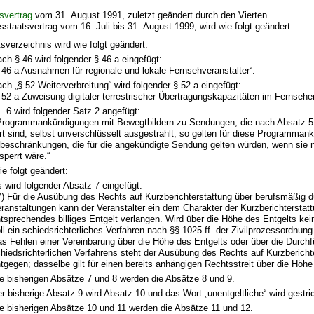
svertrag
vom 31. August 1991, zuletzt geändert durch den Vierten
taatsvertrag vom 16. Juli bis 31. August 1999, wird wie folgt geändert:
sverzeichnis wird wie folgt geändert:
ch § 46 wird folgender § 46 a eingefügt:
 46 a Ausnahmen für regionale und lokale Fernsehveranstalter“.
ch „§ 52 Weiterverbreitung“ wird folgender § 52 a eingefügt:
 52 a Zuweisung digitaler terrestrischer Übertragungskapazitäten im Fernsehe
. 6 wird folgender Satz 2 angefügt:
rogrammankündigungen mit Bewegtbildern zu Sendungen, die nach Absatz 5 
rt sind, selbst unverschlüsselt ausgestrahlt, so gelten für diese Programman
beschränkungen, die für die angekündigte Sendung gelten würden, wenn sie n
sperrt wäre.“
ie folgt geändert:
 wird folgender Absatz 7 eingefügt:
7) Für die Ausübung des Rechts auf Kurzberichterstattung über berufsmäßig d
ranstaltungen kann der Veranstalter ein dem Charakter der Kurzberichterstat
tsprechendes billiges Entgelt verlangen. Wird über die Höhe des Entgelts keine
ll ein schiedsrichterliches Verfahren nach §§ 1025 ff. der Zivilprozessordnung
s Fehlen einer Vereinbarung über die Höhe des Entgelts oder über die Durch
hiedsrichterlichen Verfahrens steht der Ausübung des Rechts auf Kurzberichte
tgegen; dasselbe gilt für einen bereits anhängigen Rechtsstreit über die Höhe
e bisherigen Absätze 7 und 8 werden die Absätze 8 und 9.
r bisherige Absatz 9 wird Absatz 10 und das Wort „unentgeltliche“ wird gestri
e bisherigen Absätze 10 und 11 werden die Absätze 11 und 12.