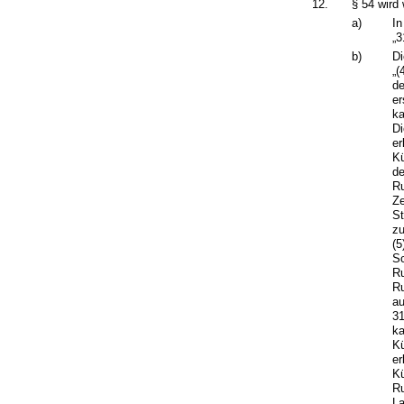
12.
§ 54 wird 
a)
In
„3
b)
Di
„(
de
er
ka
Di
er
Kü
de
Ru
Ze
St
zu
(5
Sc
Ru
Ru
au
31
ka
Kü
er
Kü
Ru
La