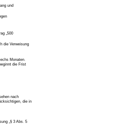
hang und
,
ngen
rag „500
ch die Verweisung
 sechs Monaten.
eginnt die Frist
nsehen nach
cksichtigen, die in
isung „§ 3 Abs. 5