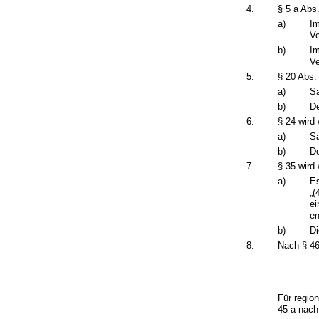
4.
§ 5 a Abs.
a)
Im
Ve
b)
Im
Ve
5.
§ 20 Abs. 
a)
Sa
b)
De
6.
§ 24 wird 
a)
Sa
b)
De
7.
§ 35 wird 
a)
Es
„(
ei
en
b)
Di
8.
Nach § 46
Für regio
45 a nach