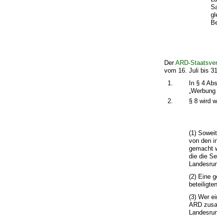
Sa
gl
Be
Der
ARD-Staatsver
vom 16. Juli bis 31
1.
In § 4 Abs
„Werbung 
2.
§ 8 wird w
(1) Sowei
von den i
gemacht w
die die S
Landesrun
(2) Eine 
beteiligt
(3) Wer e
ARD zusam
Landesrun