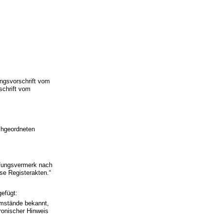
ungsvorschrift vom
schrift vom
achgeordneten
m
rüfungsvermerk nach
se Registerakten.“
efügt:
Umstände bekannt,
ronischer Hinweis