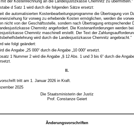
mit der Kostenrechnung an die Landesjustizkasse Chemnitz zu übermitteln.“
stabe d Satz 1 wird durch die folgenden Sätze ersetzt:
eit die automatisierten Kostenbearbeitungsprogramme die Übertragung von D
eneinziehung für vorweg zu erhebende Kosten ermöglichen, werden die vorw
en nicht von der Geschäftsstelle, sondern nach Übertragung entsprechender 
Landesjustizkasse Chemnitz angefordert. Die Kostenanforderungen werden bei
esjustizkasse Chemnitz maschinell erstellt. Der Text der Zahlungsaufforderun
tsbehelfsbelehrung wird durch die Landesjustizkasse Chemnitz angebracht.“
rd wie folgt geändert:
ird die Angabe „25 000“ durch die Angabe „10 000“ ersetzt.
bsatz 1 Nummer 2 wird die Angabe „§ 12 Abs. 1 und 3 bis 6“ durch die Angabe
rsetzt.
II.
rschrift tritt am 1. Januar 2026 in Kraft.
Dezember 2025
Die Staatsministerin der Justiz
Prof. Constanze Geiert
Änderungsvorschriften