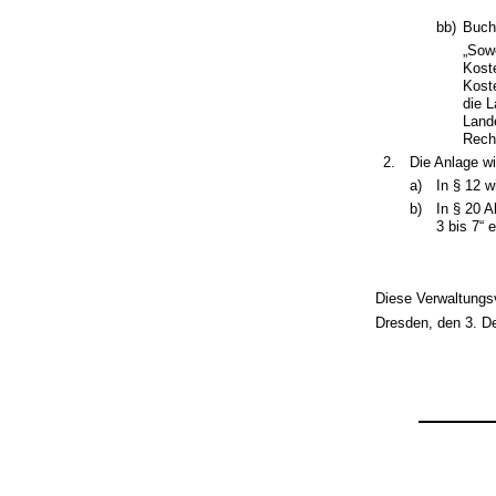
bb)
Buch
„Sow
Kost
Kost
die 
Land
Rech
2.
Die Anlage wi
a)
In § 12 w
b)
In § 20 A
3 bis 7“ e
Diese Verwaltungsvo
Dresden, den 3. 