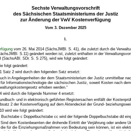
Sechste Verwaltungsvorschrift
des Sächsischen Staatsministeriums der Justiz
zur Änderung der VwV Kostenverfügung
Vom 3. Dezember 2025
I.
rfügung
vom 26. Mai 2014 (SächsJMBl. S. 41), die zuletzt durch die Verwalt
ächsJMBl. S.11) geändert worden ist, zuletzt enthalten in der Verwaltungsvor
(SächsABl. SDr. S. S 275), wird wie folgt geändert:
wie folgt geändert:
 Satz 2 wird durch den folgenden Satz ersetzt:
 auch in Angelegenheiten der dem Staatsministerium der Justiz unmittelbar n
e für Informationstechnologie der sächsischen Justiz, soweit Kosten nach de
rwaltungskostengesetz erhoben werden.“
 wird durch die folgende Nummer 4 ersetzt:
rundbuch- und in elektronisch geführten Registersachen entfällt der Kostenp
Absatz 2 der Kostenverfügung auf dem Aktendeckel der Grund- beziehungswei
0 wird wie folgt geändert:
 Buchstabe c Doppelbuchstabe cc wird der folgende Doppelbuchstabe dd eing
Sind dem Kostenbeamten der drohende Eintritt der Verjährung oder andere 
die für die Einziehungsmaßnahmen von Bedeutung sein können, ist ein elekt