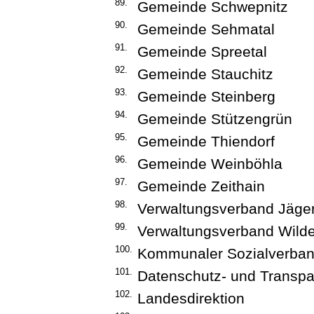
89.
Gemeinde Schwepnitz
90.
Gemeinde Sehmatal
91.
Gemeinde Spreetal
92.
Gemeinde Stauchitz
93.
Gemeinde Steinberg
94.
Gemeinde Stützengrün
95.
Gemeinde Thiendorf
96.
Gemeinde Weinböhla
97.
Gemeinde Zeithain
98.
Verwaltungsverband Jäge
99.
Verwaltungsverband Wilde
100.
Kommunaler Sozialverba
101.
Datenschutz- und Transpa
102.
Landesdirektion