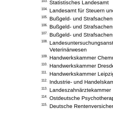
103.
Statistisches Landesamt
104.
Landesamt für Steuern un
105.
Bußgeld- und Strafsachen
106.
Bußgeld- und Strafsachen
107.
Bußgeld- und Strafsachens
108.
Landesuntersuchungsansta
Veterinärwesen
109.
Handwerkskammer Chemn
110.
Handwerkskammer Dresd
111.
Handwerkskammer Leipzi
112.
Industrie- und Handelsk
113.
Landeszahnärztekammer
114.
Ostdeutsche Psychother
115.
Deutsche Rentenversicher