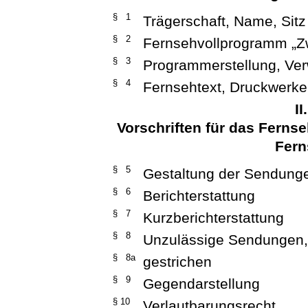
§ 1
Trägerschaft, Name, Sitz
§ 2
Fernsehvollprogramm „Z
§ 3
Programmerstellung, Ve
§ 4
Fernsehtext, Druckwerke
II
Vorschriften für das Fern
Fern
§ 5
Gestaltung der Sendung
§ 6
Berichterstattung
§ 7
Kurzberichterstattung
§ 8
Unzulässige Sendungen,
§ 8a
gestrichen
§ 9
Gegendarstellung
§ 10
Verlautbarungsrecht