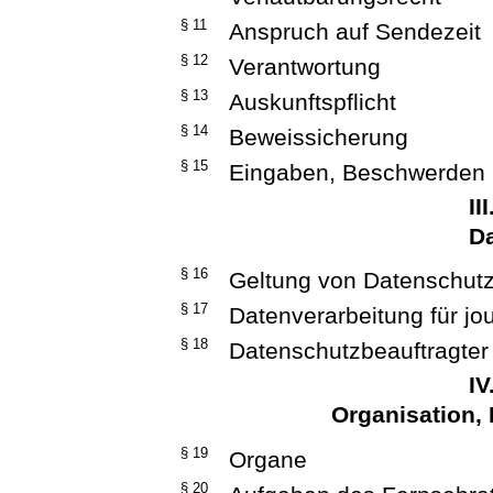
§ 11
Anspruch auf Sendezeit
§ 12
Verantwortung
§ 13
Auskunftspflicht
§ 14
Beweissicherung
§ 15
Eingaben, Beschwerden
II
D
§ 16
Geltung von Datenschutz
§ 17
Datenverarbeitung für jo
§ 18
Datenschutzbeauftragter
IV
Organisation, 
§ 19
Organe
§ 20