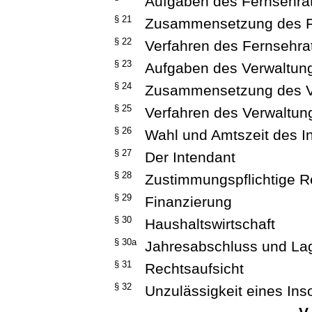
Aufgaben des Fernsehra
§ 21
Zusammensetzung des F
§ 22
Verfahren des Fernsehra
§ 23
Aufgaben des Verwaltun
§ 24
Zusammensetzung des V
§ 25
Verfahren des Verwaltun
§ 26
Wahl und Amtszeit des I
§ 27
Der Intendant
§ 28
Zustimmungspflichtige R
§ 29
Finanzierung
§ 30
Haushaltswirtschaft
§ 30a
Jahresabschluss und La
§ 31
Rechtsaufsicht
§ 32
Unzulässigkeit eines Ins