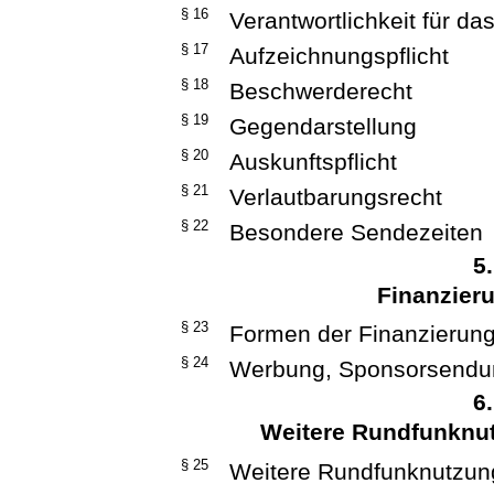
§ 16
Verantwortlichkeit für d
§ 17
Aufzeichnungspflicht
§ 18
Beschwerderecht
§ 19
Gegendarstellung
§ 20
Auskunftspflicht
§ 21
Verlautbarungsrecht
§ 22
Besondere Sendezeiten
5
Finanzier
§ 23
Formen der Finanzierun
§ 24
Werbung, Sponsorsend
6
Weitere Rundfunknu
§ 25
Weitere Rundfunknutzu