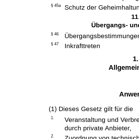
§ 45a
Schutz der Geheimhaltu
11
Übergangs- u
§ 46
Übergangsbestimmunge
§ 47
Inkrafttreten
1
Allgemei
Anwen
(1) Dieses Gesetz gilt für die
1.
Veranstaltung und Verbr
durch private Anbieter,
2.
Zuordnung von technisch