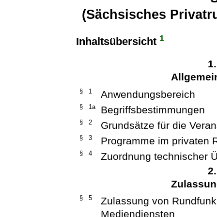
(Sächsisches Privat
1
Inhaltsübersicht
1
Allgeme
§ 1
Anwendungsbereich
§ 1a
Begriffsbestimmungen
§ 2
Grundsätze für die Vera
§ 3
Programme im privaten 
§ 4
Zuordnung technischer Ü
2
Zulassung
§ 5
Zulassung von Rundfunk
Mediendiensten