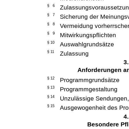
§ 6
Zulassungsvoraussetzu
§ 7
Sicherung der Meinungsvi
§ 8
Vermeidung vorherrsch
§ 9
Mitwirkungspflichten
§ 10
Auswahlgrundsätze
§ 11
Zulassung
3
Anforderungen a
§ 12
Programmgrundsätze
§ 13
Programmgestaltung
§ 14
Unzulässige Sendungen,
§ 15
Ausgewogenheit des Pr
4
Besondere Pfl