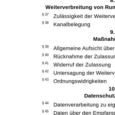
8
Weiterverbreitung von R
§ 37
Zulässigkeit der Weiterv
§ 38
Kanalbelegung
9
Maßnahm
§ 39
Allgemeine Aufsicht über
§ 40
Rücknahme der Zulassu
§ 41
Widerruf der Zulassung
§ 42
Untersagung der Weiterv
§ 43
Ordnungswidrigkeiten
10
Datenschut
§ 44
Datenverarbeitung zu ei
§ 45
Daten über den Empfan