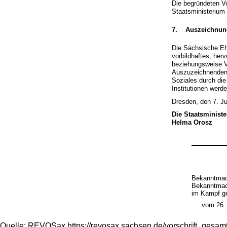
Die begründeten V
Staatsministerium 
7. Auszeichnung
Die Sächsische Eh
vorbildhaftes, he
beziehungsweise V
Auszuzeichnenden 
Soziales durch die
Institutionen werd
Dresden, den 7. Ju
Die Staatsministe
Helma Orosz
Bekanntmach
Bekanntmach
im Kampf ge
vom 26.
Quelle: REVOSax https://revosax.sachsen.de/vorschrift_gesa