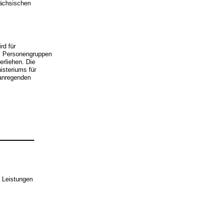
Sächsischen
rd für
n, Personengruppen
rliehen. Die
steriums für
 anregenden
 Leistungen