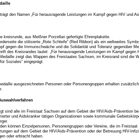
aille
 trägt den Namen „Für herausragende Leistungen im Kampf gegen HIV und Aid
ine kreisrunde, aus Meißner Porzellan gefertigte Ehrenplakette.
orderseite die stilisierte „Rote Schleife“ (Red Ribbon) als ein weltweites Symbo
f gegen die Immunschwäche und die Solidarität und Toleranz gegenüber M
hrift des Kreisrandes lautet: „Für herausragende Leistungen im Kampf gegen 
 Medaille zeigt das Wappen des Freistaates Sachsen, im Kreisrand sind die 
für Soziales“ eingeprägt.
medaille ausgezeichneten Personen oder Personengruppen erhalten zusätzlich
e.
Auswahlverfahren
gt sind alle im Freistaat Sachsen auf dem Gebiet der HIV/Aids-Prävention b
zierter und Aidskranker tätigen Organisationen sowie kommunale Gebietskörp
rger.
den können Einzelpersonen, Personengruppen oder Vereine, die im Freistaa
tungen auf dem Gebiet der HIV/Aids-Prävention oder der Betreuung HIV-Infizi
gen oder erbracht haben.