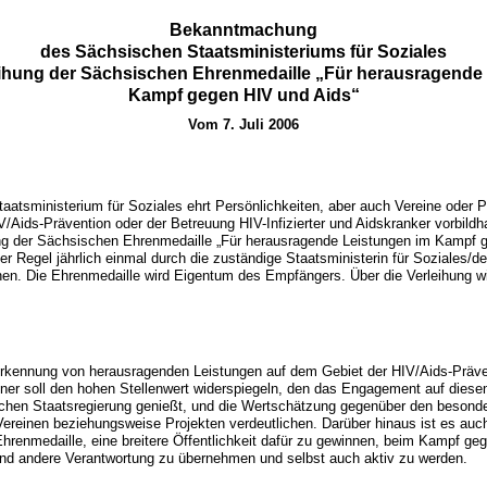
Bekanntmachung
des Sächsischen Staatsministeriums für Soziales
eihung der Sächsischen Ehrenmedaille „Für herausragende
Kampf gegen HIV und Aids“
Vom 7. Juli 2006
atsministerium für Soziales ehrt Persönlichkeiten, aber auch Vereine oder Pr
/Aids-Prävention oder der Betreuung HIV-Infizierter und Aidskranker vorbildhaf
ung der Sächsischen Ehrenmedaille „Für herausragende Leistungen im Kampf 
der Regel jährlich einmal durch die zuständige Staatsministerin für Soziales/d
ehen. Die Ehrenmedaille wird Eigentum des Empfängers. Über die Verleihung w
nerkennung von herausragenden Leistungen auf dem Gebiet der HIV/Aids-Präv
ner soll den hohen Stellenwert widerspiegeln, den das Engagement auf diese
ischen Staatsregierung genießt, und die Wertschätzung gegenüber den besond
Vereinen beziehungsweise Projekten verdeutlichen. Darüber hinaus ist es auch
Ehrenmedaille, eine breitere Öffentlichkeit dafür zu gewinnen, beim Kampf geg
 und andere Verantwortung zu übernehmen und selbst auch aktiv zu werden.