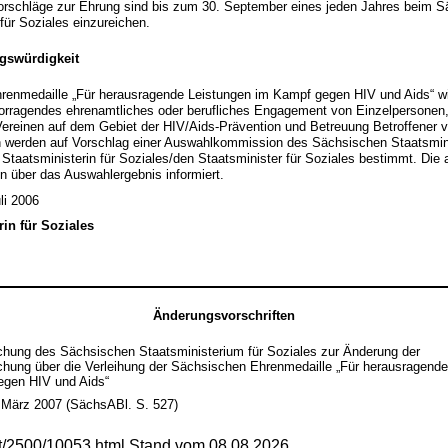
orschläge zur Ehrung sind bis zum 30. September eines jeden Jahres beim 
für Soziales einzureichen.
swürdigkeit
renmedaille „Für herausragende Leistungen im Kampf gegen HIV und Aids“ wi
rvorragendes ehrenamtliches oder berufliches Engagement von Einzelpersone
ereinen auf dem Gebiet der HIV/Aids-Prävention und Betreuung Betroffener ve
werden auf Vorschlag einer Auswahlkommission des Sächsischen Staatsmini
 Staatsministerin für Soziales/den Staatsminister für Soziales bestimmt. Die
en über das Auswahlergebnis informiert.
li 2006
rin für Soziales
Änderungsvorschriften
ung des Sächsischen Staatsministerium für Soziales zur Änderung der
ung über die Verleihung der Sächsischen Ehrenmedaille „Für herausragende
gen HIV und Aids“
 März 2007 (SächsABl. S. 527)
mt/2500/10053.html Stand vom 08.08.2026