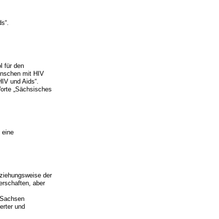
s“.
l für den
enschen mit HIV
HIV und Aids“.
Worte „Sächsisches
 eine
eziehungsweise der
erschaften, aber
t Sachsen
erter und