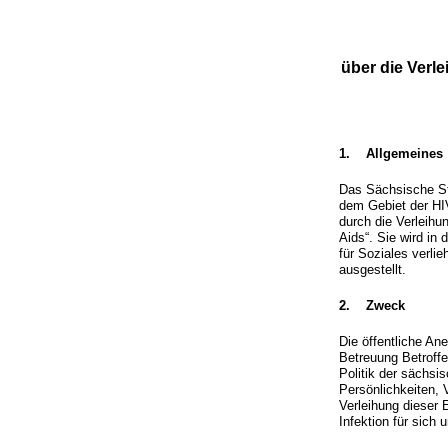
über die Verl
1. Allgemeines
Das Sächsische Sta
dem Gebiet der HIV
durch die Verleih
Aids“. Sie wird in 
für Soziales verli
ausgestellt.
2. Zweck
Die öffentliche A
Betreuung Betroffe
Politik der sächs
Persönlichkeiten, 
Verleihung dieser 
Infektion für sich