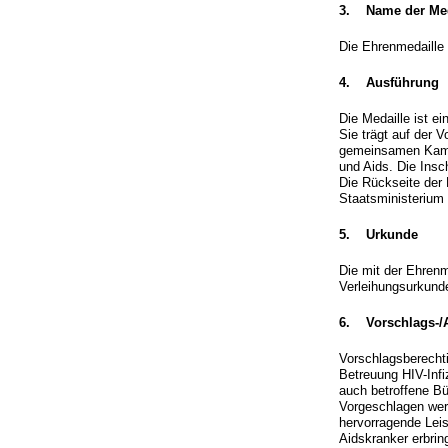
3. Name der Med
Die Ehrenmedaille
4. Ausführung
Die Medaille ist e
Sie trägt auf der V
gemeinsamen Kamp
und Aids. Die Insc
Die Rückseite der
Staatsministerium 
5. Urkunde
Die mit der Ehren
Verleihungsurkund
6. Vorschlags-/
Vorschlagsberechti
Betreuung HIV-Infi
auch betroffene Bü
Vorgeschlagen wer
hervorragende Leis
Aidskranker erbrin