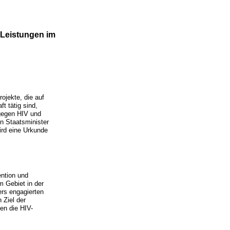
 Leistungen im
ojekte, die auf
t tätig sind,
gegen HIV und
en Staatsminister
ird eine Urkunde
ention und
m Gebiet in der
ers engagierten
 Ziel der
en die HIV-