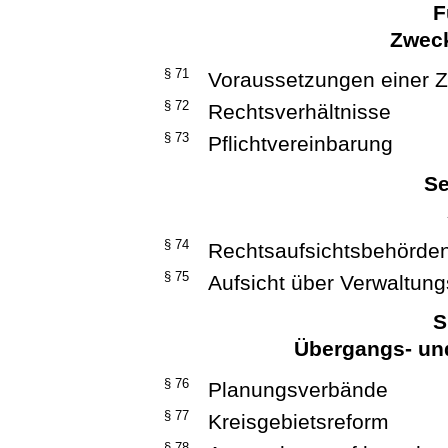
F
Zwec
§ 71
Voraussetzungen einer 
§ 72
Rechtsverhältnisse
§ 73
Pflichtvereinbarung
Se
§ 74
Rechtsaufsichtsbehörde
§ 75
Aufsicht über Verwaltu
S
Übergangs- u
§ 76
Planungsverbände
§ 77
Kreisgebietsreform
§ 78