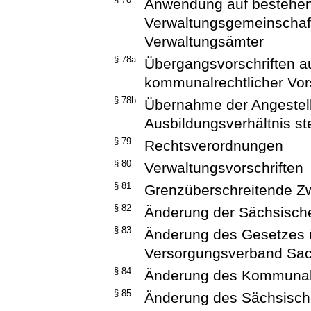
Anwendung auf bestehe
Verwaltungsgemeinscha
Verwaltungsämter
§ 78a
Übergangsvorschriften 
kommunalrechtlicher Vor
§ 78b
Übernahme der Angestellt
Ausbildungsverhältnis s
§ 79
Rechtsverordnungen
§ 80
Verwaltungsvorschriften
§ 81
Grenzüberschreitende 
§ 82
Änderung der Sächsisc
§ 83
Änderung des Gesetzes
Versorgungsverband Sa
§ 84
Änderung des Kommunalb
§ 85
Änderung des Sächsisch