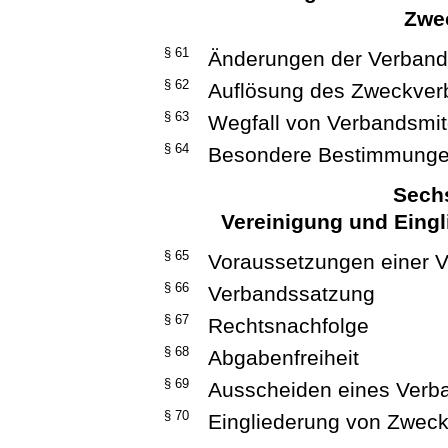
Zwe
§ 61
Änderungen der Verban
§ 62
Auflösung des Zweckve
§ 63
Wegfall von Verbandsmit
§ 64
Besondere Bestimmungen
Sechs
Vereinigung und Eing
§ 65
Voraussetzungen einer V
§ 66
Verbandssatzung
§ 67
Rechtsnachfolge
§ 68
Abgabenfreiheit
§ 69
Ausscheiden eines Verb
§ 70
Eingliederung von Zwec