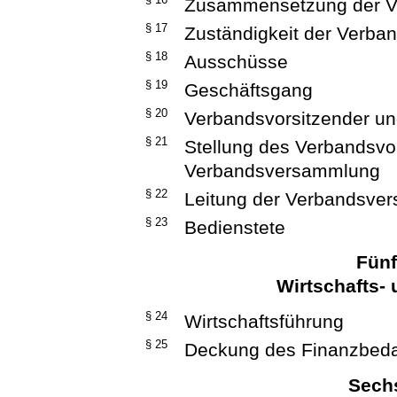
Zusammensetzung der 
§ 17
Zuständigkeit der Verb
§ 18
Ausschüsse
§ 19
Geschäftsgang
§ 20
Verbandsvorsitzender und
§ 21
Stellung des Verbandsvor
Verbandsversammlung
§ 22
Leitung der Verbandsve
§ 23
Bedienstete
Fünf
Wirtschafts-
§ 24
Wirtschaftsführung
§ 25
Deckung des Finanzbeda
Sechs