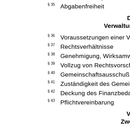
§ 35
Abgabenfreiheit
D
Verwalt
§ 36
Voraussetzungen einer 
§ 37
Rechtsverhältnisse
§ 38
Genehmigung, Wirksamw
§ 39
Vollzug von Rechtsvorsch
§ 40
Gemeinschaftsausschuß
§ 41
Zuständigkeit des Geme
§ 42
Deckung des Finanzbeda
§ 43
Pflichtvereinbarung
V
Zw