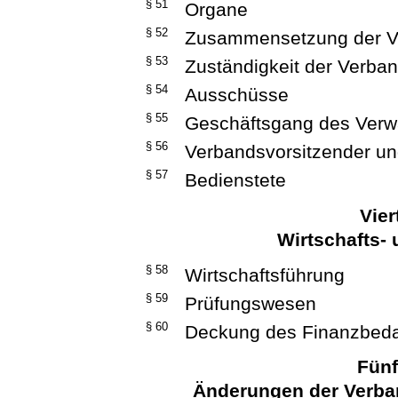
§ 51
Organe
§ 52
Zusammensetzung der 
§ 53
Zuständigkeit der Verb
§ 54
Ausschüsse
§ 55
Geschäftsgang des Verw
§ 56
Verbandsvorsitzender und
§ 57
Bedienstete
Vier
Wirtschafts-
§ 58
Wirtschaftsführung
§ 59
Prüfungswesen
§ 60
Deckung des Finanzbeda
Fünf
Änderungen der Verba