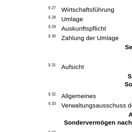
§ 27
Wirtschaftsführung
§ 28
Umlage
§ 29
Auskunftspflicht
§ 30
Zahlung der Umlage
Se
§ 31
Aufsicht
S
So
§ 32
Allgemeines
§ 33
Verwaltungsausschuss d
A
Sondervermögen nach