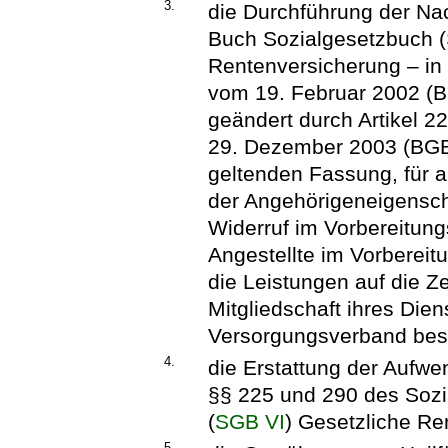
3.
die Durchführung der N
Buch Sozialgesetzbuch (
Rentenversicherung – i
vom 19. Februar 2002 (BG
geändert durch Artikel 
29. Dezember 2003 (BGBl.
geltenden Fassung, für 
der Angehörigeneigenscha
Widerruf im Vorbereitun
Angestellte im Vorbereit
die Leistungen auf die Z
Mitgliedschaft ihres Di
Versorgungsverband bes
4.
die Erstattung der Aufw
§§ 225 und 290 des Soz
(
SGB VI
) Gesetzliche Re
5.