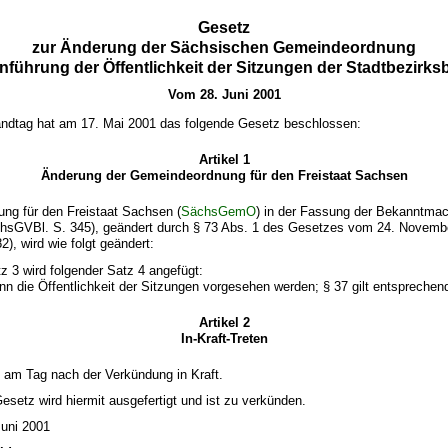
Gesetz
zur Änderung der Sächsischen Gemeindeordnung
inführung der Öffentlichkeit der Sitzungen der Stadtbezirksb
Vom 28. Juni 2001
ndtag hat am 17. Mai 2001 das folgende Gesetz beschlossen:
Artikel 1
Änderung der Gemeindeordnung für den Freistaat Sachsen
ng für den Freistaat Sachsen (
SächsGemO
) in der Fassung der Bekanntm
chsGVBl. S. 345), geändert durch § 73 Abs. 1 des Gesetzes vom 24. Novemb
), wird wie folgt geändert:
z 3 wird folgender Satz 4 angefügt:
n die Öffentlichkeit der Sitzungen vorgesehen werden; § 37 gilt entsprechend
Artikel 2
In-Kraft-Treten
t am Tag nach der Verkündung in Kraft.
setz wird hiermit ausgefertigt und ist zu verkünden.
Juni 2001