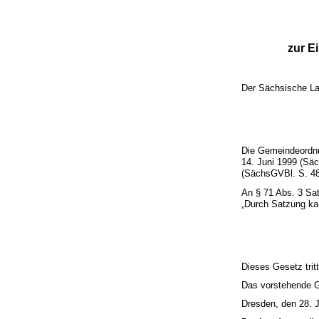
zur E
Der Sächsische La
Die Gemeindeordnu
14. Juni 1999 (Sä
(SächsGVBl. S. 482
An § 71 Abs. 3 Sat
„Durch Satzung kan
Dieses Gesetz trit
Das vorstehende Ge
Dresden, den 28. 