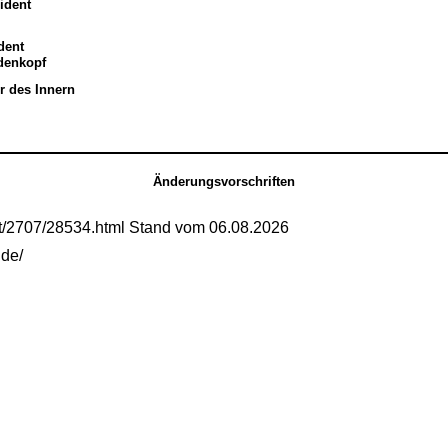
ident
dent
edenkopf
r des Innern
Änderungsvorschriften
mt/2707/28534.html Stand vom 06.08.2026
.de/