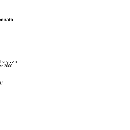
eiräte
achung vom
er 2000
.“