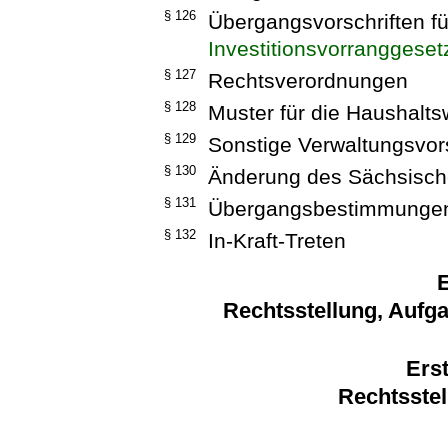
§ 126
Übergangsvorschriften f
Investitionsvorranggeset
§ 127
Rechtsverordnungen
§ 128
Muster für die Haushaltsw
§ 129
Sonstige Verwaltungsvors
§ 130
Änderung des Sächsisch
§ 131
Übergangsbestimmunge
§ 132
In-Kraft-Treten
E
Rechtsstellung, Aufg
Erst
Rechtsste