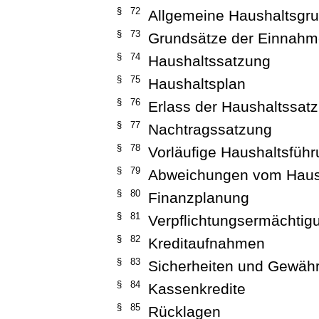
§ 72
Allgemeine Haushaltsgr
§ 73
Grundsätze der Einnahm
§ 74
Haushaltssatzung
§ 75
Haushaltsplan
§ 76
Erlass der Haushaltssat
§ 77
Nachtragssatzung
§ 78
Vorläufige Haushaltsfüh
§ 79
Abweichungen vom Haus
§ 80
Finanzplanung
§ 81
Verpflichtungsermächtig
§ 82
Kreditaufnahmen
§ 83
Sicherheiten und Gewährl
§ 84
Kassenkredite
§ 85
Rücklagen