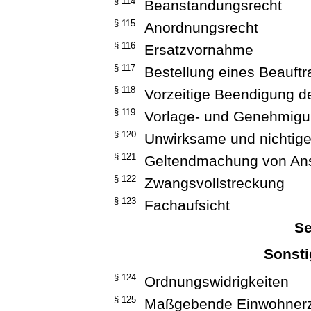
§ 114
Beanstandungsrecht
§ 115
Anordnungsrecht
§ 116
Ersatzvornahme
§ 117
Bestellung eines Beauftr
§ 118
Vorzeitige Beendigung d
§ 119
Vorlage- und Genehmigun
§ 120
Unwirksame und nichtig
§ 121
Geltendmachung von Ans
§ 122
Zwangsvollstreckung
§ 123
Fachaufsicht
Se
Sonsti
§ 124
Ordnungswidrigkeiten
§ 125
Maßgebende Einwohner