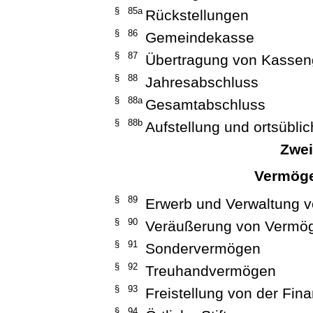
§ 85a
Rückstellungen
§ 86
Gemeindekasse
§ 87
Übertragung von Kassen
§ 88
Jahresabschluss
§ 88a
Gesamtabschluss
§ 88b
Aufstellung und ortsübl
Zwei
Vermög
§ 89
Erwerb und Verwaltung 
§ 90
Veräußerung von Vermö
§ 91
Sondervermögen
§ 92
Treuhandvermögen
§ 93
Freistellung von der Fin
§ 94