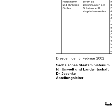
Klärschlamm
sofern die
i
und ähnlichen
Bestimmungen der
8
Stoffen
Schutzzone III
D
eingehalten werden
d
a
Z
L
u
b
o
G
W
e
D
s
e
Dresden, den 5. Februar 2002
Sächsisches Staatsministerium
für Umwelt und Landwirtschaft
Dr. Jeschke
Abteilungsleiter
Ände