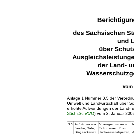
Berichtigun
des Sächsischen St
und L
über Schu
Ausgleichsleistung
der Land- u
Wasserschutzg
Vom 
Anlage 1 Nummer 3.5 der Verordnu
Umwelt und Landwirtschaft über Sc
erhöhte Aufwendungen der Land- un
SächsSchAVO
) vom 2. Januar 2002 
3.5
Aufbringen von
V: ausgenommen in
b
Jauche, Gülle,
Schutzzone II B von
1
Silagesickersaft,
Trinkwassertalsperren,
A