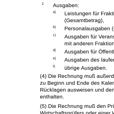
2.
Ausgaben:
a)
Leistungen für Frakt
(Gesamtbetrag),
b)
Personalausgaben (
c)
Ausgaben für Veran
mit anderen Fraktion
d)
Ausgaben für Öffentl
e)
Ausgaben des laufe
f)
übrige Ausgaben.
(4) Die Rechnung muß außer
zu Beginn und Ende des Kalen
Rücklagen ausweisen und den
enthalten.
(5) Die Rechnung muß den Pr
Wirtschaftsprüfers oder einer 