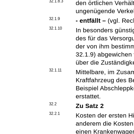
32.1.8.3
den örtlichen Verhäl
ungenügende Verkeh
32.1.9
- entfällt –
(vgl. Rec
32.1.10
In besonders günsti
des für das Versorg
der von ihm bestimm
32.1.9) abgewichen
über die Zuständigke
32.1.11
Mittelbare, im Zus
Kraftfahrzeug des 
Beispiel Abschleppk
erstattet.
32.2
Zu Satz 2
32.2.1
Kosten der ersten Hi
anderem die Kosten 
einen Krankenwagen 