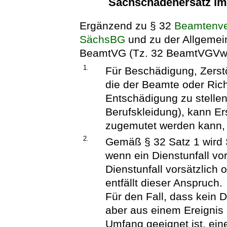
Sachschadenersatz i
Ergänzend zu § 32
Beamtenve
SächsBG
und zu der
Allgemei
BeamtVG
(Tz. 32 BeamtVGVwV 
1.
Für Beschädigung, Zerst
die der Beamte oder Rich
Entschädigung zu stellen 
Berufskleidung), kann Er
zugemutet werden kann, 
2.
Gemäß § 32 Satz 1 wird 
wenn ein Dienstunfall vo
Dienstunfall vorsätzlich 
entfällt dieser Anspruch.
Für den Fall, dass kein D
aber aus einem Ereignis 
Umfang geeignet ist, ein