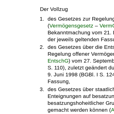
Der Vollzug
des Gesetzes zur Regelun
(
Vermögensgesetz
–
Verm
Bekanntmachung vom 21. De
der jeweils geltenden Fass
des Gesetzes über die En
Regelung offener Vermögen
EntschG
) vom 27. Septembe
S. 110), zuletzt geändert d
9. Juni 1998 (BGBl. I S. 12
Fassung,
des Gesetzes über staatlic
Enteignungen auf besatzun
besatzungshoheitlicher Gru
gemacht werden können (
A