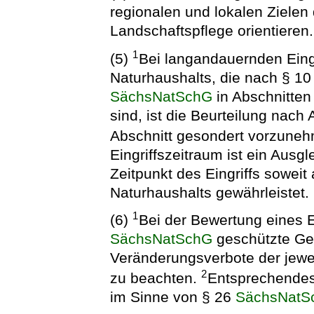
regionalen und lokalen Zielen
Landschaftspflege orientieren.
1
(5)
Bei langandauernden Eingr
Naturhaushalts, die nach § 10
SächsNatSchG
in Abschnitten
sind, ist die Beurteilung nach
Abschnitt gesondert vorzune
Eingriffszeitraum ist ein Ausg
Zeitpunkt des Eingriffs soweit
Naturhaushalts gewährleistet.
1
(6)
Bei der Bewertung eines Ei
SächsNatSchG
geschützte Geb
Veränderungsverbote der jewe
2
zu beachten.
Entsprechendes 
im Sinne von § 26
SächsNatS