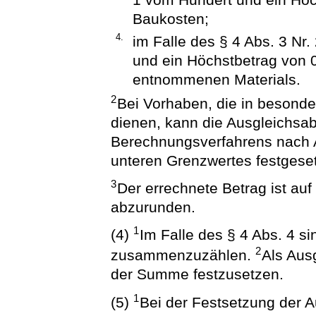
Baukosten;
4.
im Falle des § 4 Abs. 3 Nr
und ein Höchstbetrag von 
entnommenen Materials.
2
Bei Vorhaben, die in besond
dienen, kann die Ausgleichs
Berechnungsverfahrens nach A
unteren Grenzwertes festgese
3
Der errechnete Betrag ist au
abzurunden.
1
(4)
Im Falle des § 4 Abs. 4 si
2
zusammenzuzählen.
Als Aus
der Summe festzusetzen.
1
(5)
Bei der Festsetzung der A