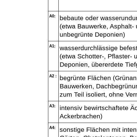
A0:
bebaute oder wasserundur
(etwa Bauwerke, Asphalt-
unbegrünte Deponien)
A1:
wasserdurchlässige befest
(etwa Schotter-, Pflaster-
Deponien, übererdete Tie
A2 :
begrünte Flächen (Grünan
Bauwerken, Dachbegrünun
zum Teil isoliert, ohne Ve
A3:
intensiv bewirtschaftete Ä
Ackerbrachen)
A4:
sonstige Flächen mit inte