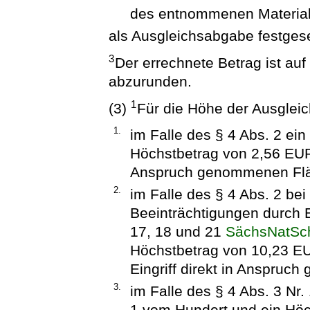
des entnommenen Materia
als Ausgleichsabgabe festgese
3
Der errechnete Betrag ist au
abzurunden.
1
(3)
Für die Höhe der Ausglei
1.
im Falle des § 4 Abs. 2 ei
Höchstbetrag von 2,56 EUR
Anspruch genommenen Fl
2.
im Falle des § 4 Abs. 2 b
Beeinträchtigungen durch E
17, 18 und 21
SächsNatSc
Höchstbetrag von 10,23 EU
Eingriff direkt in Anspruc
3.
im Falle des § 4 Abs. 3 Nr.
1 vom Hundert und ein Höc