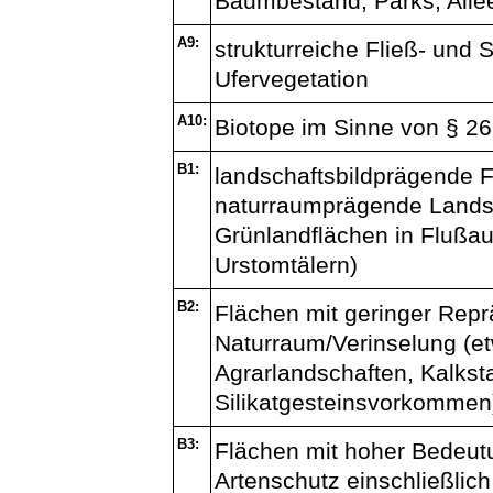
Baumbestand, Parks, Alle
A9:
strukturreiche Fließ- und S
Ufervegetation
A10:
Biotope im Sinne von § 2
B1:
landschaftsbildprägende 
naturraumprägende Lands
Grünlandflächen in Flußau
Urstomtälern)
B2:
Flächen mit geringer Repr
Naturraum/Verinselung (e
Agrarlandschaften, Kalkst
Silikatgesteinsvorkommen
B3:
Flächen mit hoher Bedeutu
Artenschutz einschließlic