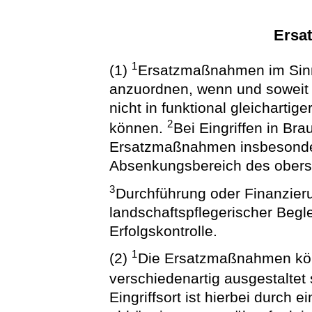
Ersa
1
(1)
Ersatzmaßnahmen im Sinn
anzuordnen, wenn und soweit
nicht in funktional gleicharti
2
können.
Bei Eingriffen in Br
Ersatzmaßnahmen insbesond
Absenkungsbereich des oberst
3
Durchführung oder Finanzieru
landschaftspflegerischer Be
Erfolgskontrolle.
1
(2)
Die Ersatzmaßnahmen könn
verschiedenartig ausgestaltet
Eingriffsort ist hierbei durch