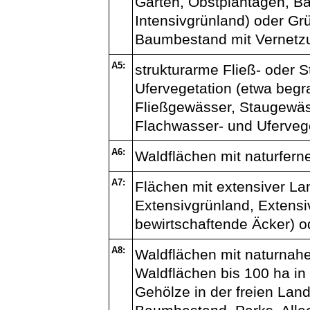
Gärten, Obstplantagen, B
Intensivgrünland) oder Gr
Baumbestand mit Vernetz
A5:
strukturarme Fließ- oder S
Ufervegetation (etwa begra
Fließgewässer, Staugewäs
Flachwasser- und Ufervege
A6:
Waldflächen mit naturfe
A7:
Flächen mit extensiver L
Extensivgrünland, Extensiv
bewirtschaftende Äcker) 
A8:
Waldflächen mit naturna
Waldflächen bis 100 ha i
Gehölze in der freien Lan