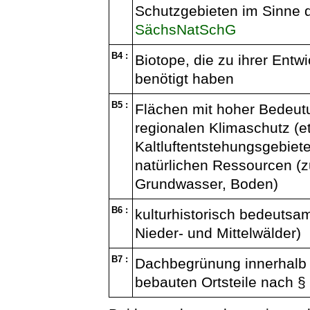
Schutzgebieten im Sinne d
SächsNatSchG
B4 :
Biotope, die zu ihrer Entw
benötigt haben
B5 :
Flächen mit hoher Bedeutu
regionalen Klimaschutz (
Kaltluftentstehungsgebiet
natürlichen Ressourcen (
Grundwasser, Boden)
B6 :
kulturhistorisch bedeutsa
Nieder- und Mittelwälder)
B7 :
Dachbegrünung innerhal
bebauten Ortsteile nach §