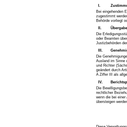
I.
Zustimmu
Bei eingehenden E
zugestimmt werden
Behörde vorliegt o
II.
Übergabe
Die Erledigungsst
oder Beamten über
Justizbehörden der
III.
Genehmig
Die Genehmigungen
Ausland im Sinne 
und Richter (Säch
geändert durch Art
A Ziffer III als allg
IV.
Berichtsp
Die Bewilligungsbe
rechtlicher Bezieh
wenn die bei einer
übersteigen werde
Diese Verwaltungsv