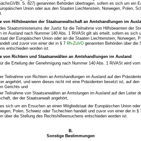
SächsGVBl. S. 827) genannten Behörden übertragen, sofern es sich um ein 
 Europäischen Union oder aus den Staaten Liechtenstein, Norwegen, Polen, Sc
t.
e von Hilfsbeamten der Staatsanwaltschaft an Amtshandlungen im Ausl
es Staatsministeriums der Justiz für die Teilnahme von Hilfsbeamten der St
 im Ausland nach Nummer 140 Abs. 1 RiVASt gilt als erteilt, sofern es sich
staat der Europäischen Union oder an die Staaten Liechtenstein, Norwegen, 
ndelt und zuvor von einer der in § 7
Rh-ZuVO
genannten Behörden über die S
ens entschieden worden ist.
e von Richtern und Staatsanwälten an Amtshandlungen
im Ausland
 für die Erteilung der Genehmigung nach Nummer 140 Abs. 1 RiVASt wird vom
 der Teilnahme von Richtern an Amtshandlungen im Ausland auf den Präsident
er angehört, und wenn dieses nicht mit eine Präsidenten besetzt ist, auf den
en Gerichts und
 der Teilnahme von Staatsanwälten an Amtslungen im Ausland auf den Leiter d
chaft, der der Staatsanwalt angehört,
 es sich um ein Ersuchen an einen Mitgliedstaat der Europäischen Union oder
wegen, Polen, Schweiz oder Tschechien handelt und zuvor von einer der in §
n über die Stellung des Rechtshilfeersuchens entschieden worden ist.
B.
Sonstige Bestimmungen