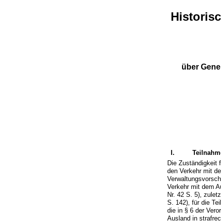
Histori
über Geneh
I.
Teilnahm
Die Zuständigkeit
den Verkehr mit de
Verwaltungsvorschr
Verkehr mit dem Au
Nr. 42 S. 5), zule
S. 142), für die T
die in § 6 der Ver
Ausland in strafre