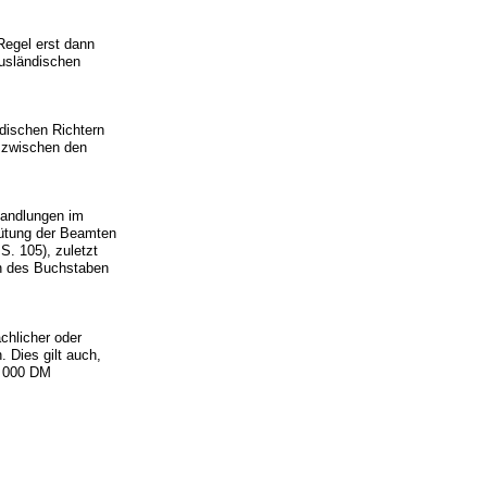
Regel erst dann
ausländischen
dischen Richtern
 zwischen den
handlungen im
gütung der Beamten
. 105), zuletzt
en des Buchstaben
chlicher oder
 Dies gilt auch,
1 000 DM