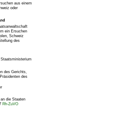
Ersuchen aus einem
hweiz oder
and
aatsanwaltschaft
 um ein Ersuchen
Polen, Schweiz
tellung des
 Staatsministerium
en des Gerichts,
 Präsidenten des
er
 an die Staaten
 7
Rh-ZuVO