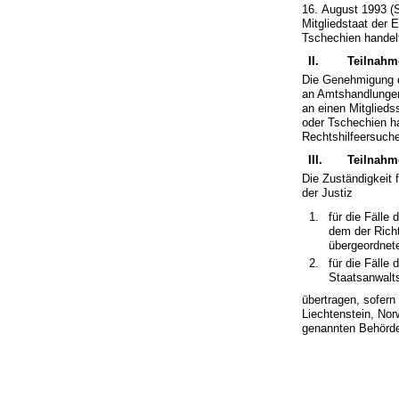
16. August 1993 (
Mitgliedstaat der
Tschechien handel
II.
Teilnahm
Die Genehmigung d
an Amtshandlungen
an einen Mitglieds
oder Tschechien ha
Rechtshilfeersuch
III.
Teilnahm
Die Zuständigkeit
der Justiz
für die Fälle
dem der Richt
übergeordnet
für die Fälle
Staatsanwalts
übertragen, sofern
Liechtenstein, Nor
genannten Behörde