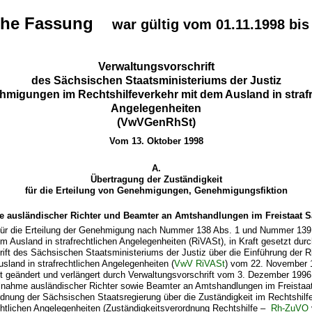
sche Fassung
war gültig vom 01.11.1998 bis
Verwaltungsvorschrift
des Sächsischen Staatsministeriums der Justiz
migungen im Rechtshilfeverkehr mit dem Ausland in strafr
Angelegenheiten
(VwVGenRhSt)
Vom 13. Oktober 1998
A.
Übertragung der Zuständigkeit
für die Erteilung von Genehmigungen, Genehmigungsfiktion
e ausländischer Richter und Beamter an Amtshandlungen im Freistaat 
 für die Erteilung der Genehmigung nach Nummer 138 Abs. 1 und Nummer 139 d
m Ausland in strafrechtlichen Angelegenheiten (RiVASt), in Kraft gesetzt durc
ift des Sächsischen Staatsministeriums der Justiz über die Einführung der Ri
sland in strafrechtlichen Angelegenheiten (
VwV RiVASt
) vom 22. November 
tzt geändert und verlängert durch Verwaltungsvorschrift vom 3. Dezember 19
eilnahme ausländischer Richter sowie Beamter an Amtshandlungen im Freistaa
ordnung der Sächsischen Staatsregierung über die Zuständigkeit im Rechtshil
chtlichen Angelegenheiten (Zuständigkeitsverordnung Rechtshilfe –
Rh-ZuVO