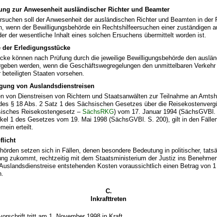
ng zur Anwesenheit ausländischer Richter und Beamter
rsuchen soll der Anwesenheit der ausländischen Richter und Beamten in der 
, wenn der Bewilligungsbehörde ein Rechtshilfeersuchen einer zuständigen 
der der wesentliche Inhalt eines solchen Ersuchens übermittelt worden ist.
 der Erledigungsstücke
ücke können nach Prüfung durch die jeweilige Bewilligungsbehörde den auslän
geben werden, wenn die Geschäftswegregelungen den unmittelbaren Verkehr
 beteiligten Staaten vorsehen.
ung von Auslandsdienstreisen
 von Dienstreisen von Richtern und Staatsanwälten zur Teilnahme an Amts
des § 18 Abs. 2 Satz 1 des Sächsischen Gesetzes über die Reisekostenver
sisches Reisekostengesetz –
SächsRKG
) vom 17. Januar 1994 (SächsGVBl. S
ikel 1 des Gesetzes vom 19. Mai 1998 (SächsGVBl. S. 200), gilt in den Fäll
emein erteilt.
flicht
hörden setzen sich in Fällen, denen besondere Bedeutung in politischer, tatsä
ung zukommt, rechtzeitig mit dem Staatsministerium der Justiz ins Benehmen.
 Auslandsdienstreise entstehenden Kosten voraussichtlich einen Betrag von 
n.
C.
Inkrafttreten
orschrift tritt am 1. November 1998 in Kraft.