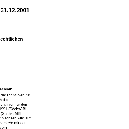
 31.12.2001
echtlichen
Sachsen
er Richtlinien für
h die
chtlinien für den
1991 (SächsABl.
96 (SächsJMBl.
t Sachsen wird auf
feverkehr mit dem
vom