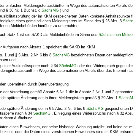
 der einfachen Melderegisterauskünfte im Wege des automatisierten Abrufs übe
und § 36 Nr. 1 Buchst. d
SächsMG
) und
ausibilitätsprüfung der im KKM gespeicherten Daten konkrete Anhaltspunkte fü
ändigkeit eines gemeindlichen Melderegisters im Sinne des § 25 Abs. 3
Säch
ffenen Meldebehörden hierüber zu unterrichten.
nach Satz 1 ist die SAKD als Meldebehörde im Sinne des
Sächsischen Melde
 der Aufgaben nach Absatz 1 speichert die SAKD im KKM
bs. 1 und § 5 Abs. 2 Nr. 6 bis 8
SächsMG
bezeichneten Daten der meldepflich
chsen und
g einer Auskunftssperre nach § 34
SächsMG
oder den Widerspruch gegen die 
deregisterauskunft im Wege des automatisierten Abrufs über das Internet na
rden übermitteln durch Datenübertragung
 der Verordnung gemäß Absatz 6 Nr. 1 die in Absatz 2 Nr. 1 und 2 genannten
jede spätere Änderung der in ihren Melderegistern gemäß § 29 Abs. 1
Sächs
jede spätere Änderung der in § 5 Abs. 2 Nr. 6 bis 8
SächsMG
gespeicherten D
ftssperre nach § 34
SächsMG
, Einlegung eines Widerspruchs nach § 32 Abs.
r deren Aufhebung
aten eines Einwohners, der seine bisherige Wohnung aufgibt und keine neu
 bezieht, oder die Daten eines verstorbenen Einwohners sind im KKM entspre