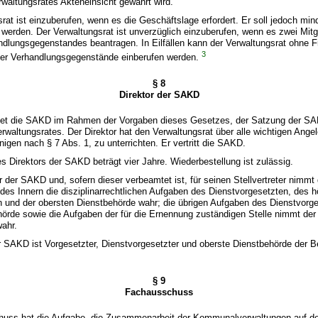
rwaltungsrates Akteneinsicht gewährt wird.
srat ist einzuberufen, wenn es die Geschäftslage erfordert. Er soll jedoch mi
 werden. Der Verwaltungsrat ist unverzüglich einzuberufen, wenn es zwei Mitgl
lungsgegenstandes beantragen. In Eilfällen kann der Verwaltungsrat ohne Fr
3
der Verhandlungsgegenstände einberufen werden.
§ 8
Direktor der SAKD
leitet die SAKD im Rahmen der Vorgaben dieses Gesetzes, der Satzung der S
waltungsrates. Der Direktor hat den Verwaltungsrat über alle wichtigen Ange
nigen nach § 7 Abs. 1, zu unterrichten. Er vertritt die SAKD.
es Direktors der SAKD beträgt vier Jahre. Wiederbestellung ist zulässig.
or der SAKD und, sofern dieser verbeamtet ist, für seinen Stellvertreter nimm
des Innern die disziplinarrechtlichen Aufgaben des Dienstvorgesetzten, des 
n und der obersten Dienstbehörde wahr; die übrigen Aufgaben des Dienstvorg
örde sowie die Aufgaben der für die Ernennung zuständigen Stelle nimmt der
wahr.
er SAKD ist Vorgesetzter, Dienstvorgesetzter und oberste Dienstbehörde der B
§ 9
Fachausschuss
huss hat die Aufgabe, die Zusammenarbeit der Kommunalverwaltungen auf d