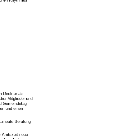
lichen Rhythmus
 Direktor als
drei Mitglieder und
und Gemeindetag
den und einen
 Erneute Berufung
er Amtszeit neue