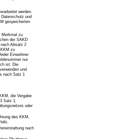
erarbeitet werden.
n Datenschutz und
KKM gespeicherten
es Merkmal zu
ischen der SAKD
n nach Absatz 2
im KKM zu
Jeder Einwohner
Meldenummer nur
ch ist. Die
 verwenden und
es nach Satz 1
 KKM, die Vergabe
3 Satz 1,
altungsnetzes oder
Führung des KKM,
tals,
stenerstattung nach