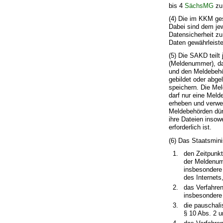
bis 4
SächsMG
zu
(4) Die im KKM ges
Dabei sind dem je
Datensicherheit zu
Daten gewährleist
(5) Die SAKD teilt
(Meldenummer), da
und den Meldebehör
gebildet oder abgel
speichern. Die Me
darf nur eine Mel
erheben und verwen
Meldebehörden dür
ihre Dateien insow
erforderlich ist.
(6) Das Staatsmini
den Zeitpunkt
der Meldenum
insbesondere
des Internets
das Verfahren
insbesondere
die pauschali
§ 10 Abs. 2 u