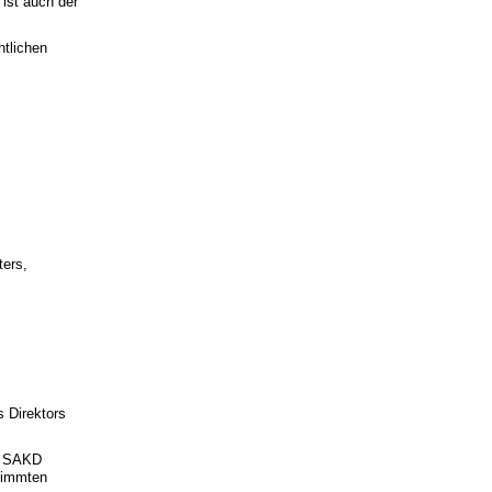
 ist auch der
htlichen
ters,
 Direktors
er SAKD
stimmten