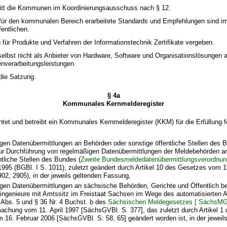
ritt die Kommunen im Koordinierungsausschuss nach § 12.
für den kommunalen Bereich erarbeitete Standards und Empfehlungen sind i
fentlichen.
für Produkte und Verfahren der Informationstechnik Zertifikate vergeben.
 selbst nicht als Anbieter von Hardware, Software und Organisationslösungen a
nverarbeitungsleistungen.
 die Satzung.
§ 4a
Kommunales Kernmelderegister
htet und betreibt ein Kommunales Kernmelderegister (KKM) für die Erfüllung f
gen Datenübermittlungen an Behörden oder sonstige öffentliche Stellen des 
ur Durchführung von regelmäßigen Datenübermittlungen der Meldebehörden a
ntliche Stellen des Bundes (
Zweite Bundesmeldedatenübermittlungsverordnun
1995 (BGBl. I S. 1011), zuletzt geändert durch Artikel 10 des Gesetzes vom
902, 2905), in der jeweils geltenden Fassung,
gen Datenübermittlungen an sächsische Behörden, Gerichte und Öffentlich be
ngenieure mit Amtssitz im Freistaat Sachsen im Wege des automatisierten A
9 Abs. 5 und § 36 Nr. 4 Buchst. b des
Sächsischen Meldegesetzes [ SächsMG
chung vom 11. April 1997 [SächsGVBl. S. 377], das zuletzt durch Artikel 1 
16. Februar 2006 [SächsGVBl. S. 58, 65] geändert worden ist, in der jeweil