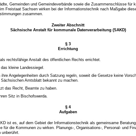
Städte, Gemeinden und Gemeindeverbände sowie die Zusammenschlüsse für
 im Freistaat Sachsen wirken bei der Informationstechnik nach Maßgabe die
estimmungen zusammen.
Zweiter Abschnitt
Sächsische Anstalt für kommunale Datenverarbeitung (SAKD)
§ 3
Errichtung
als rechtsfähige Anstalt des öffentlichen Rechts errichtet.
 das kleine Landessiegel.
ihre Angelegenheiten durch Satzung regeln, soweit die Gesetze keine Vorschr
 Sächsischen Amtsblatt bekannt zu machen.
tzt das Recht, Beamte zu haben.
hren Sitz in Bischofswerda.
§ 4
Aufgaben
AKD ist es, auf dem Gebiet der Informationstechnik als gemeinsame Beratung
le für die Kommunen zu wirken. Planungs-, Organisations-, Personal- und Fin
 unberührt.