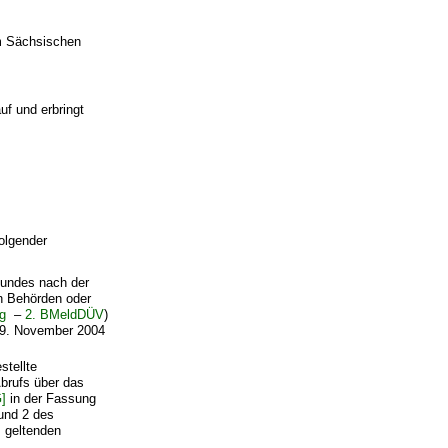
m Sächsischen
uf und erbringt
olgender
Bundes nach der
n Behörden oder
g
–
2. BMeldDÜV
)
 19. November 2004
stellte
brufs über das
]
in der Fassung
und 2 des
s geltenden