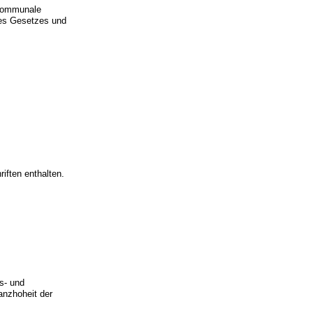
 kommunale
ses Gesetzes und
iften enthalten.
s- und
anzhoheit der