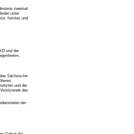
ndestens zweimal
ieder unter
ist, formlos und
AKD und der
legenheiten,
t das Sächsische
höheren
esetzten und der
 Vorsitzende des
ediensteten der
em Gebiet der