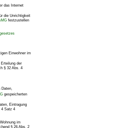
r das Internet
r die Unrichtigkeit
sMG
festzustellen
gesetzes
tigen Einwohner im
Erteilung der
ch § 32 Abs. 4
 Daten,
MG
gespeicherten
aten, Eintragung
 4 Satz 4
e Wohnung im
chend § 26 Abs. 2