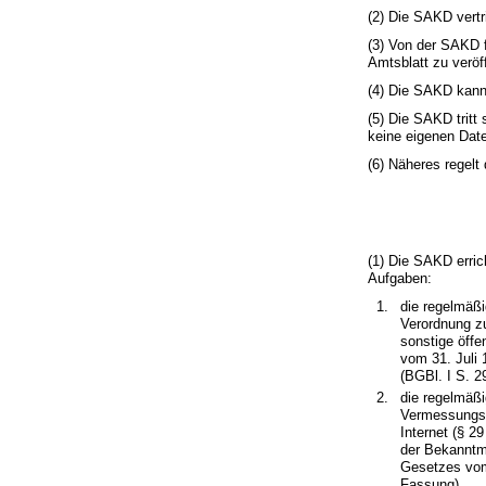
(2) Die SAKD vert
(3) Von der SAKD 
Amtsblatt zu veröf
(4) Die SAKD kann 
(5) Die SAKD tritt
keine eigenen Date
(6) Näheres regelt
(1) Die SAKD erric
Aufgaben:
die regelmäßi
Verordnung z
sonstige öffe
vom 31. Juli 
(BGBl. I S. 2
die regelmäßi
Vermessungsi
Internet (§ 2
der Bekanntma
Gesetzes vom 
Fassung),