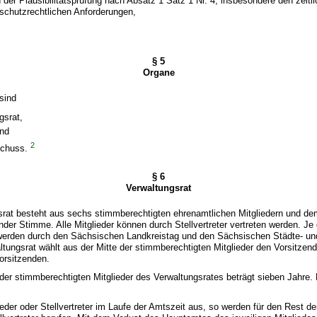
 der Plausibilitätsprüfung nach Absatz 1 Satz 1 Nr. 4, insbesondere den zeit
schutzrechtlichen Anforderungen,
§ 5
Organe
sind
gsrat,
und
2
schuss.
§ 6
Verwaltungsrat
srat besteht aus sechs stimmberechtigten ehrenamtlichen Mitgliedern und dem
nder Stimme. Alle Mitglieder können durch Stellvertreter vertreten werden. Je 
er werden durch den Sächsischen Landkreistag und den Sächsischen Städte- 
ltungsrat wählt aus der Mitte der stimmberechtigten Mitglieder den Vorsitzen
Vorsitzenden.
der stimmberechtigten Mitglieder des Verwaltungsrates beträgt sieben Jahre.
ieder oder Stellvertreter im Laufe der Amtszeit aus, so werden für den Rest d