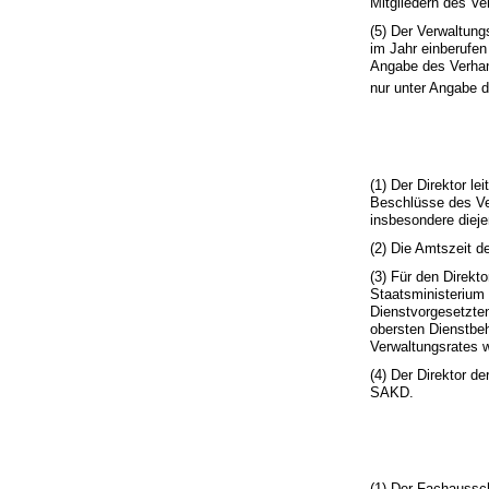
Mitgliedern des Ve
(5) Der Verwaltung
im Jahr einberufen
Angabe des Verhand
nur unter Angabe 
(1) Der Direktor 
Beschlüsse des Ver
insbesondere dieje
(2) Die Amtszeit d
(3) Für den Direkt
Staatsministerium 
Dienstvorgesetzte
obersten Dienstbeh
Verwaltungsrates 
(4) Der Direktor d
SAKD.
(1) Der Fachaussc