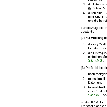
die Erteilung
(§ 32 Abs. 5 
durch eine Pl
oder Unvollst
und die betro
Für die Aufgaben 
zuständig.
(2) Zur Erfüllung
die in § 29 A
Freistaat Sa
die Eintragun
einfachen Mel
SächsMG
.
(3) Die Meldebehö
nach Maßgabe
tagesaktuell 
Daten und
tagesaktuell 
einer Auskun
SächsMG
ode
an das KKM. Die D
Freistaat Sachsen