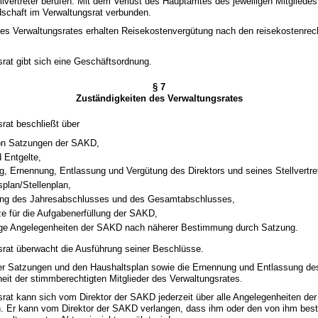
ellvertreter berufen. Mit dem Verlust des Hauptamtes des jeweiligen Mitgliedes
edschaft im Verwaltungsrat verbunden.
 des Verwaltungsrates erhalten Reisekostenvergütung nach den reisekostenrec
srat gibt sich eine Geschäftsordnung.
§ 7
Zuständigkeiten des Verwaltungsrates
srat beschließt über
on Satzungen der SAKD,
 Entgelte,
ng, Ernennung, Entlassung und Vergütung des Direktors und seines Stellvertre
plan/Stellenplan,
lung des Jahresabschlusses und des Gesamtabschlusses,
e für die Aufgabenerfüllung der SAKD,
ige Angelegenheiten der SAKD nach näherer Bestimmung durch Satzung.
srat überwacht die Ausführung seiner Beschlüsse.
er Satzungen und den Haushaltsplan sowie die Ernennung und Entlassung des
eit der stimmberechtigten Mitglieder des Verwaltungsrates.
srat kann sich vom Direktor der SAKD jederzeit über alle Angelegenheiten d
en. Er kann vom Direktor der SAKD verlangen, dass ihm oder den von ihm be