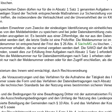
 löschen.
peicherten Daten dürfen nur für die in Absatz 1 Satz 1 genannten Aufgaben v
weiligen Stand der Technik entsprechende Maßnahmen zur Sicherstellung vo
 treffen, die insbesondere die Vertraulichkeit und die Unversehrtheit der im 
en.
 jedem Einwohner zum Zwecke der eindeutigen Identifizierung ein einheitlich
s von den Meldebehörden zu speichern und bei jeder Datenübermittlung zw
den anzugeben ist. Es besteht aus einer Ziffernfolge, die nur aus den Date
eitet werden darf; die letzte Stelle ist eine Prüfziffer. Die Meldenummer ist 
ldenummer ist entsprechend der Frist des § 26 Abs. 4
SächsMG
zu löschen. 
denummer erhalten, die nur einmal vergeben werden darf. Die SAKD darf die 
den, soweit dies zur Erfüllung ihrer Aufgaben nach Absatz 1 Satz 1 erforderli
fen die Meldenummer nur für Datenübermittlungen nach Satz 1 erheben oder
eit nur nach der Meldenummer ordnen oder für den Zugriff erschließen, als di
sterium des Innern wird ermächtigt, durch Rechtsverordnung
, die Voraussetzungen und das Verfahren für die Aufnahme der Tätigkeit des
mer sowie die Form und das Verfahren der Datenübertragungen nach Absatz 
 die technischen Standards bei der Nutzung eines bestimmten sicheren Verw
,
 und die Bedingungen für eine Beauftragung Dritter mit der automatisierten 
 die Ausschreibungsbedingungen und den Umfang der Nutzung des Landespor
sierte Beteiligung der Gemeinden nach § 10 Abs. 6 und das Verfahren der Ko
nd 5 sowie