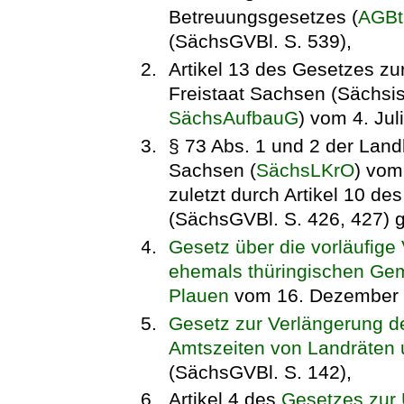
Betreuungsgesetzes (
AGB
(SächsGVBl. S. 539),
Artikel 13 des Gesetzes z
Freistaat Sachsen (Sächsi
SächsAufbauG
) vom 4. Ju
§ 73 Abs. 1 und 2 der Land
Sachsen (
SächsLKrO
) vom
zuletzt durch Artikel 10 d
(SächsGVBl. S. 426, 427) g
Gesetz über die vorläufige
ehemals thüringischen Gem
Plauen
vom 16. Dezember 1
Gesetz zur Verlängerung d
Amtszeiten von Landräten 
(SächsGVBl. S. 142),
Artikel 4 des
Gesetzes zur 