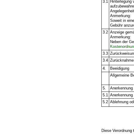
3.1
Hinterlegung 
aufzubewahren
Angelegenheit
Anmerkung:
Soweit in ein
Gebühr anzur
3.2
Anzeige gemä
Anmerkung:
Neben der Geb
Kostenordnu
3.3
Zurückweisun
3.4
Zurücknahme
4.
Beeidigung
Allgemeine B
5.
Anerkennung a
5.1
Anerkennung 
5.2
Ablehnung od
Diese Verordnung t