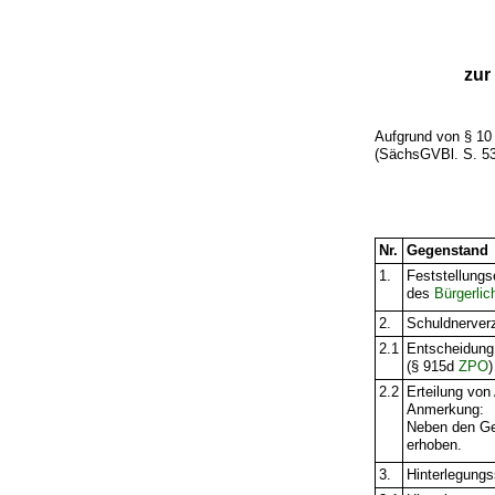
zur
Aufgrund von § 1
(SächsGVBl. S. 537
Nr.
Gegenstand
1.
Feststellungs
des
Bürgerli
2.
Schuldnerver
2.1
Entscheidung
(§ 915d
ZPO
)
2.2
Erteilung vo
Anmerkung:
Neben den Geb
erhoben.
3.
Hinterlegung