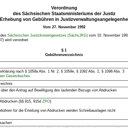
Verordnung
des Sächsischen Staatsministeriums der Justiz
 Erhebung von Gebühren in Justizverwaltungsangelegenhe
Vom 27. November 1992
0 des
Sächsischen Justizkostengesetzes (SächsJKG)
vom 10. November 199
) wird verordnet:
§ 1
Gebührenverzeichnis
erklärung nach § 1059a Abs. 1 Nr. 2, § 1059e, § 1092 Abs. 2, § 1098 Abs. 3
chen Gesetzbuches
zeichnis
 über den Antrag auf Bewilligung des laufenden Bezugs von Abdrucken
n Abdrucken (§§ 915, 915d
ZPO
)
ühren für die Erteilung von Abdrucken werden Schreibauslagen nicht
ssachen