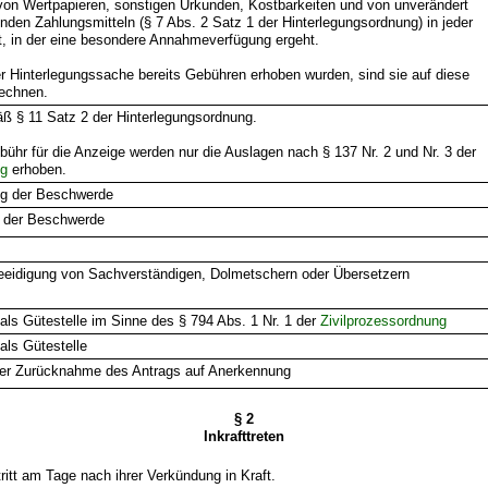
von Wertpapieren, sonstigen Urkunden, Kostbarkeiten und von unverändert
den Zahlungsmitteln (§ 7 Abs. 2 Satz 1 der Hinterlegungsordnung) in jeder
, in der eine besondere Annahmeverfügung ergeht.
er Hinterlegungssache bereits Gebühren erhoben wurden, sind sie auf diese
echnen.
ß § 11 Satz 2 der Hinterlegungsordnung.
ühr für die Anzeige werden nur die Auslagen nach § 137 Nr. 2 und Nr. 3 der
ng
erhoben.
g der Beschwerde
 der Beschwerde
eeidigung von Sachverständigen, Dolmetschern oder Übersetzern
ls Gütestelle im Sinne des § 794 Abs. 1 Nr. 1 der
Zivilprozessordnung
als Gütestelle
er Zurücknahme des Antrags auf Anerkennung
§ 2
Inkrafttreten
ritt am Tage nach ihrer Verkündung in Kraft.