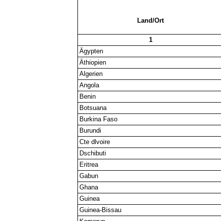
Land/Ort
1
Ägypten
Äthiopien
Algerien
Angola
Benin
Botsuana
Burkina Faso
Burundi
Cte dlvoire
Dschibuti
Eritrea
Gabun
Ghana
Guinea
Guinea-Bissau