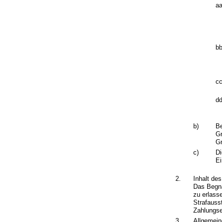
aa
bb
cc
dd
b)
Be
Gn
Gn
c)
Di
Ei
2.
Inhalt de
Das Begna
zu erlass
Strafauss
Zahlungse
3.
Allgemein