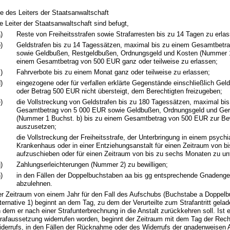
e des Leiters der Staatsanwaltschaft
e Leiter der Staatsanwaltschaft sind befugt,
)
Reste von Freiheitsstrafen sowie Strafarresten bis zu 14 Tagen zu erla
)
Geldstrafen bis zu 14 Tagessätzen, maximal bis zu einem Gesamtbetr
sowie Geldbußen, Restgeldbußen, Ordnungsgeld und Kosten (Nummer 1
einem Gesamtbetrag von 500 EUR ganz oder teilweise zu erlassen;
)
Fahrverbote bis zu einem Monat ganz oder teilweise zu erlassen;
)
eingezogene oder für verfallen erklärte Gegenstände einschließlich Gel
oder Betrag 500 EUR nicht übersteigt, dem Berechtigten freizugeben;
)
die Vollstreckung von Geldstrafen bis zu 180 Tagessätzen, maximal bi
Gesamtbetrag von 5 000 EUR sowie Geldbußen, Ordnungsgeld und Ger
(Nummer 1 Buchst. b) bis zu einem Gesamtbetrag von 500 EUR zur B
auszusetzen;
die Vollstreckung der Freiheitsstrafe, der Unterbringung in einem psychi
Krankenhaus oder in einer Entziehungsanstalt für einen Zeitraum von b
aufzuschieben oder für einen Zeitraum von bis zu sechs Monaten zu un
)
Zahlungserleichterungen (Nummer 2) zu bewilligen;
)
in den Fällen der Doppelbuchstaben aa bis gg entsprechende Gnadeng
abzulehnen.
r Zeitraum von einem Jahr für den Fall des Aufschubs (Buchstabe a Doppelbu
ternative 1) beginnt an dem Tag, zu dem der Verurteilte zum Strafantritt gela
 dem er nach einer Strafunterbrechnung in die Anstalt zurückkehren soll. Ist e
rafaussetzung widerrufen worden, beginnt der Zeitraum mit dem Tag der Rech
derrufs, in den Fällen der Rücknahme oder des Widerrufs der gnadenweisen 