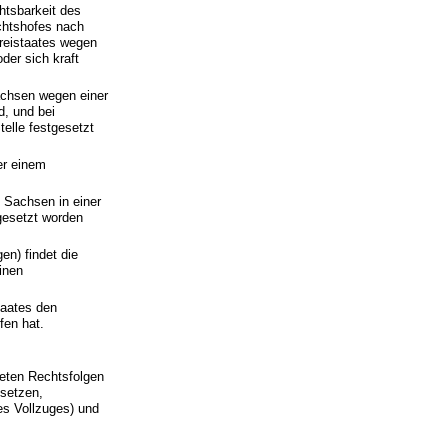
htsbarkeit des
chtshofes nach
Freistaates wegen
der sich kraft
achsen wegen einer
, und bei
elle festgesetzt
er einem
 Sachsen in einer
gesetzt worden
n) findet die
inen
taates den
fen hat.
eten Rechtsfolgen
usetzen,
es Vollzuges) und