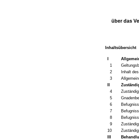
über das V
Inhaltsübersicht
I
Allgemei
1
Geltungsb
2
Inhalt de
3
Allgemein
II
Zuständi
4
Zuständig
5
Gnadenbe
6
Befugniss
7
Befugniss
8
Befugniss
9
Zuständig
10
Zuständig
III
Behandl