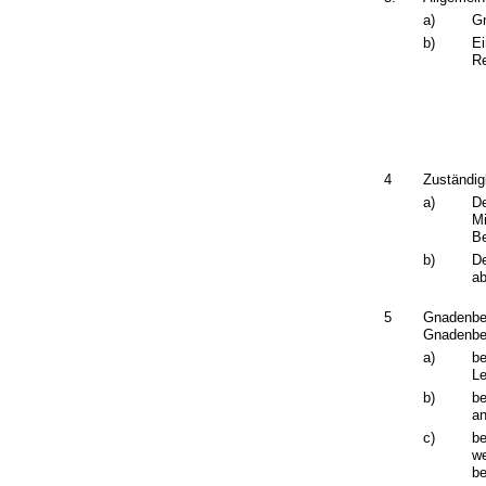
a)
G
b)
Ei
Re
4
Zuständig
a)
De
Mi
Be
b)
De
ab
5
Gnadenbe
Gnadenbe
a)
be
Le
b)
be
an
c)
be
we
be