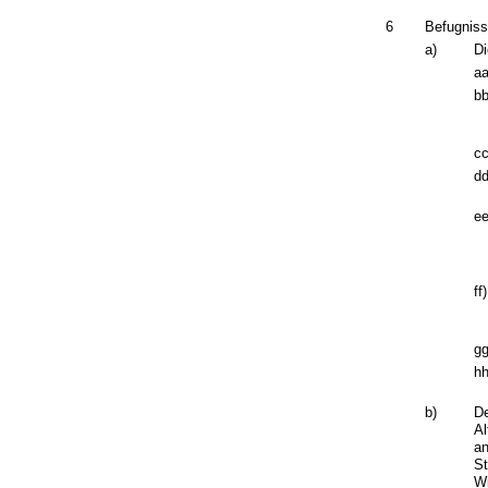
6
Befugniss
a)
Di
aa
bb
cc
dd
ee
ff)
gg
hh
b)
De
Al
an
St
Wi