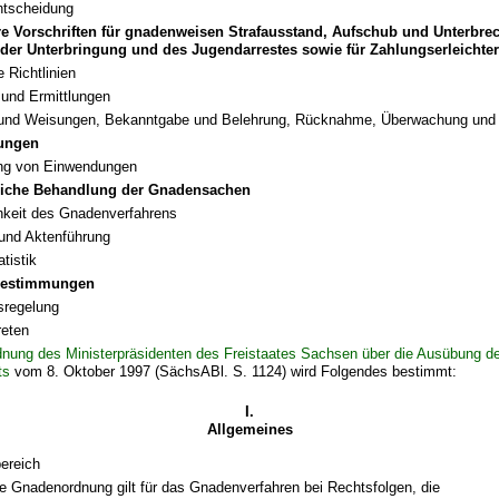
ntscheidung
e Vorschriften für gnadenweisen Strafausstand, Aufschub und Unterbre
 der Unterbringung und des Jugendarrestes sowie für Zahlungserleichte
 Richtlinien
und Ermittlungen
 und Weisungen, Bekanntgabe und Belehrung, Rücknahme, Überwachung und 
ungen
ng von Einwendungen
liche Behandlung der Gnadensachen
chkeit des Gnadenverfahrens
 und Aktenführung
tistik
bestimmungen
sregelung
reten
nung des Ministerpräsidenten des Freistaates Sachsen über die Ausübung d
ts
vom 8. Oktober 1997 (SächsABl. S. 1124) wird Folgendes bestimmt:
I.
Allgemeines
ereich
e Gnadenordnung gilt für das Gnadenverfahren bei Rechtsfolgen, die