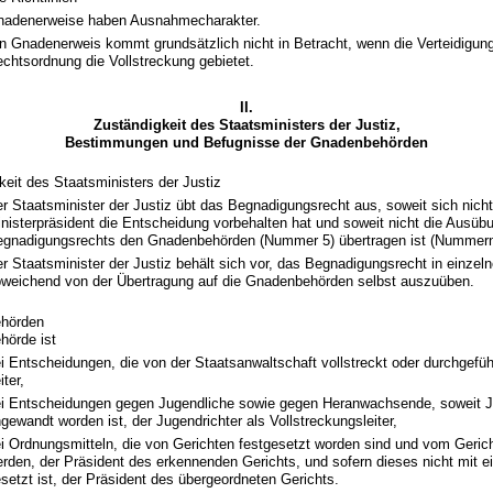
nadenerweise haben Ausnahmecharakter.
n Gnadenerweis kommt grundsätzlich nicht in Betracht, wenn die Verteidigun
chtsordnung die Vollstreckung gebietet.
II.
Zuständigkeit des Staatsministers der Justiz,
Bestimmungen und Befugnisse der Gnadenbehörden
keit des Staatsministers der Justiz
r Staatsminister der Justiz übt das Begnadigungsrecht aus, soweit sich nicht
nisterpräsident die Entscheidung vorbehalten hat und soweit nicht die Ausüb
gnadigungsrechts den Gnadenbehörden (Nummer 5) übertragen ist (Nummern 
r Staatsminister der Justiz behält sich vor, das Begnadigungsrecht in einzeln
weichend von der Übertragung auf die Gnadenbehörden selbst auszuüben.
hörden
hörde ist
i Entscheidungen, die von der Staatsanwaltschaft vollstreckt oder durchgefüh
iter,
i Entscheidungen gegen Jugendliche sowie gegen Heranwachsende, soweit J
gewandt worden ist, der Jugendrichter als Vollstreckungsleiter,
i Ordnungsmitteln, die von Gerichten festgesetzt worden sind und vom Gerich
rden, der Präsident des erkennenden Gerichts, und sofern dieses nicht mit 
setzt ist, der Präsident des übergeordneten Gerichts.