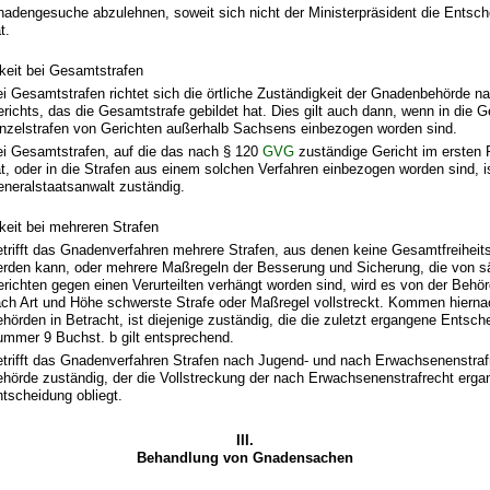
adengesuche abzulehnen, soweit sich nicht der Ministerpräsident die Entsch
t.
keit bei Gesamtstrafen
i Gesamtstrafen richtet sich die örtliche Zuständigkeit der Gnadenbehörde n
richts, das die Gesamtstrafe gebildet hat. Dies gilt auch dann, wenn in die 
nzelstrafen von Gerichten außerhalb Sachsens einbezogen worden sind.
i Gesamtstrafen, auf die das nach § 120
GVG
zuständige Gericht im ersten
t, oder in die Strafen aus einem solchen Verfahren einbezogen worden sind, i
neralstaatsanwalt zuständig.
keit bei mehreren Strafen
trifft das Gnadenverfahren mehrere Strafen, aus denen keine Gesamtfreiheits
rden kann, oder mehrere Maßregeln der Besserung und Sicherung, die von 
richten gegen einen Verurteilten verhängt worden sind, wird es von der Behörd
ch Art und Höhe schwerste Strafe oder Maßregel vollstreckt. Kommen hiern
hörden in Betracht, ist diejenige zuständig, die die zuletzt ergangene Entsche
mmer 9 Buchst. b gilt entsprechend.
trifft das Gnadenverfahren Strafen nach Jugend- und nach Erwachsenenstrafre
hörde zuständig, der die Vollstreckung der nach Erwachsenenstrafrecht erg
tscheidung obliegt.
III.
Behandlung von Gnadensachen