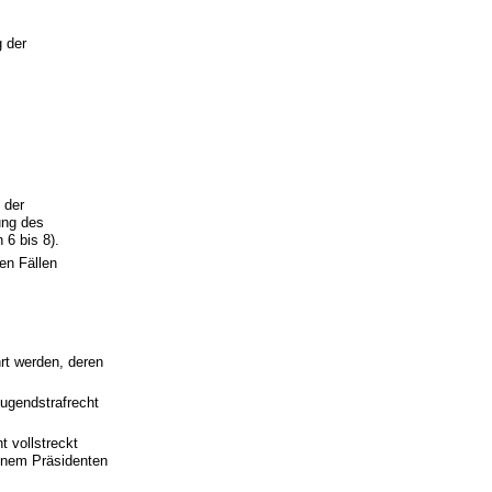
g der
 der
ung des
6 bis 8).
en Fällen
rt werden, deren
ugendstrafrecht
t vollstreckt
einem Präsidenten