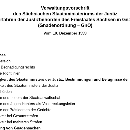
Verwaltungsvorschrift
des Sächsischen Staatsministeriums der Justiz
erfahren der Justizbehörden des Freistaates Sachsen in G
(Gnadenordnung – GnO)
Vom 10. Dezember 1999
nes
ereich
s Begnadigungsrechts
e Richtlinien
gkeit des Staatsministers der Justiz, Bestimmungen und Befugnisse d
keit des Staatsministers der Justiz
hörden
e des Leiters der Staatsanwaltschaft
e des Jugendrichters als Vollstreckungsleiter
e der Präsidenten der Gerichte
keit bei Gesamtstrafen
keit bei mehreren Strafen
ung von Gnadensachen