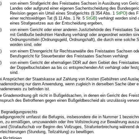
)
von einem Strafgericht des Freistaates Sachsen in Ausübung von Geric
Landes oder aufgrund einer eigenen Sachentscheidung des Bundesgeri
Revision gegen ein Urteil eines Strafgerichts (§ 354 Abs. 1
StPO
) des 
einer rechtswidrigen Tat (§ 11 Abs. 1 Nr. 5
StGB
) verhängt worden sind o
eines Strafgesetzes aus der Entscheidung ergeben,
)
von einem Gericht oder einer anderen Justizbehörde des Freistaates S
mit Geldbuße bedrohten Handlung verhängt oder angeordnet worden sind
Ordnungsmitteln (Ordnungsgeld, Ordnungshaft), die durch eine solche St
worden sind, oder
)
von einem Ehrengericht für Rechtsanwälte des Freistaates Sachsen od
Berufsgericht für Steuerberater des Freistaates Sachsen verhängt
)
von einem Gericht der ehemaligen DDR auf dem Gebiet des Freistaates
der Doppelbuchstaben aa bis cc entsprechenden Art verhängt oder fest
sind.
i Ansprüchen der Staatskasse auf Zahlung von Kosten (Gebühren und Auslage
adenordnung nur dann Anwendung, wenn zugleich in derselben Sache über e
adenerweis zu befinden ist.
e Gnadenordnung gilt nicht in Bußgeldsachen, in denen ein Gericht des Freis
nspruch des Betroffenen gegen einen Bußgeldbescheid als unzulässig verwor
s Begnadigungsrechts
digungsrecht umfasst die Befugnis, insbesondere die in Nummer 1 bezeichn
en, zu ermäßigen, umzuwandeln oder ihre Vollstreckung zur Bewährung ausz
tand (Strafaufschub vor Beginn des Vollzuges, Strafunterbrechung während d
rleichterungen (Stundung, Teilzahlung) zu bewilligen.
e Richtlinien