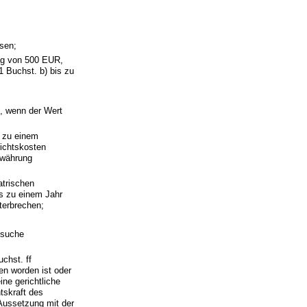
ssen;
ag von 500 EUR,
 Buchst. b) bis zu
d, wenn der Wert
s zu einem
ichtskosten
ewährung
atrischen
is zu einem Jahr
terbrechen;
esuche
chst. ff
den worden ist oder
ine gerichtliche
tskraft des
Aussetzung mit der