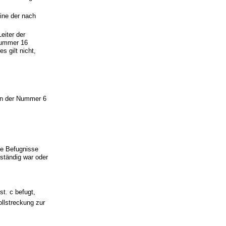
ine der nach
eiter der
Nummer 16
s gilt nicht,
en der Nummer 6
ie Befugnisse
ständig war oder
t. c befugt,
llstreckung zur