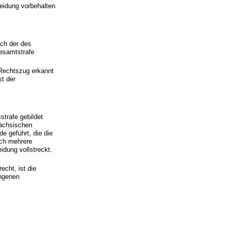
eidung vorbehalten
ach der des
Gesamtstrafe
 Rechtszug erkannt
st der
strafe gebildet
sächsischen
e geführt, die die
ach mehrere
idung vollstreckt.
cht, ist die
angenen