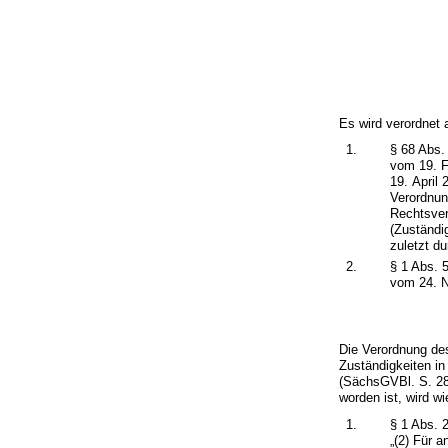
Es wird verordnet 
1.
§ 68 Abs.
vom 19. F
19. April 
Verordnun
Rechtsver
(Zuständi
zuletzt d
2.
§ 1 Abs. 
vom 24. 
Die Verordnung des
Zuständigkeiten i
(SächsGVBl. S. 28
worden ist, wird wi
1.
§ 1 Abs. 
„(2) Für 