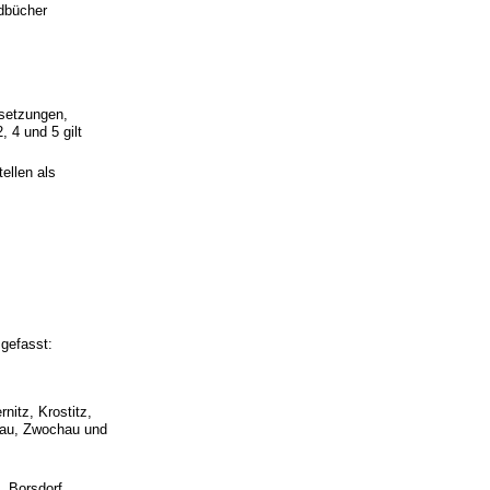
ndbücher
ssetzungen,
, 4 und 5 gilt
ellen als
 gefasst:
nitz, Krostitz,
tau, Zwochau und
, Borsdorf,