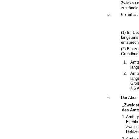
Zwickau m
zuständig
5.
§ 7 erhäl
(1) Im Be
längstens 
entsprech
(2) Bis z
Grundbuch
Amts
läng
Amts
läng
Groß
§ 6 
6.
Der Absch
„Zweigst
des Amts
1
Amtsge
Eilenb
Zweigst
Delitz
2
Amtsge