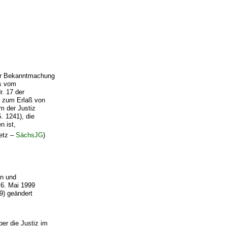
der Bekanntmachung
es vom
r. 17 der
n zum Erlaß von
m der Justiz
. 1241), die
n ist,
setz –
SächsJG
)
en und
 6. Mai 1999
9) geändert
er die Justiz im