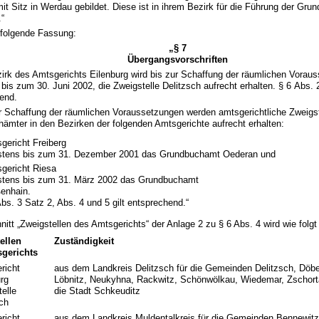
it Sitz in Werdau gebildet. Diese ist in ihrem Bezirk für die Führung der Gru
.“
t folgende Fassung:
„§ 7
Übergangsvorschriften
zirk des Amtsgerichts Eilenburg wird bis zur Schaffung der räumlichen Vorau
bis zum 30. Juni 2002, die Zweigstelle Delitzsch aufrecht erhalten. § 6 Abs. 2
end.
ur Schaffung der räumlichen Voraussetzungen werden amtsgerichtliche Zweigst
ämter in den Bezirken der folgenden Amtsgerichte aufrecht erhalten:
gericht Freiberg
stens bis zum 31. Dezember 2001 das Grundbuchamt Oederan und
gericht Riesa
stens bis zum 31. März 2002 das Grundbuchamt
enhain.
Abs. 3 Satz 2, Abs. 4 und 5 gilt entsprechend.“
nitt „Zweigstellen des Amtsgerichts“ der Anlage 2 zu § 6 Abs. 4 wird wie folgt
ellen
Zuständigkeit
gerichts
richt
aus dem Landkreis Delitzsch für die Gemeinden Delitzsch, Döber
urg
Löbnitz, Neukyhna, Rackwitz, Schönwölkau, Wiedemar, Zschor
elle
die Stadt Schkeuditz
sch
richt
aus dem Landkreis Muldentalkreis für die Gemeinden Bennewitz