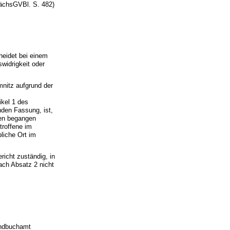
ächsGVBl. S. 482)
heidet bei einem
widrigkeit oder
nitz aufgrund der
ikel 1 des
nden Fassung, ist,
nen begangen
troffene im
liche Ort im
richt zuständig, in
ach Absatz 2 nicht
rundbuchamt