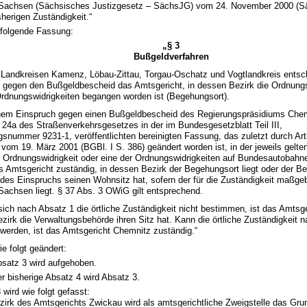
 Sachsen (Sächsisches Justizgesetz – SächsJG) vom 24. November 2000 (S
sherigen Zuständigkeit.“
t folgende Fassung:
„§ 3
Bußgeldverfahren
n Landkreisen Kamenz, Löbau-Zittau, Torgau-Oschatz und Vogtlandkreis entsc
 gegen den Bußgeldbescheid das Amtsgericht, in dessen Bezirk die Ordnungs
Ordnungswidrigkeiten begangen worden ist (Begehungsort).
inem Einspruch gegen einen Bußgeldbescheid des Regierungspräsidiums Chem
 24a des Straßenverkehrsgesetzes in der im Bundesgesetzblatt Teil III,
gsnummer 9231-1, veröffentlichten bereinigten Fassung, das zuletzt durch Art
vom 19. März 2001 (BGBl. I S. 386) geändert worden ist, in der jeweils gelte
e Ordnungswidrigkeit oder eine der Ordnungswidrigkeiten auf Bundesautobah
s Amtsgericht zuständig, in dessen Bezirk der Begehungsort liegt oder der Be
 des Einspruchs seinen Wohnsitz hat, sofern der für die Zuständigkeit maßgeb
 Sachsen liegt. § 37 Abs. 3 OWiG gilt entsprechend.
 sich nach Absatz 1 die örtliche Zuständigkeit nicht bestimmen, ist das Amtsge
zirk die Verwaltungsbehörde ihren Sitz hat. Kann die örtliche Zuständigkeit n
werden, ist das Amtsgericht Chemnitz zuständig.“
ie folgt geändert:
satz 3 wird aufgehoben.
r bisherige Absatz 4 wird Absatz 3.
 wird wie folgt gefasst:
ezirk des Amtsgerichts Zwickau wird als amtsgerichtliche Zweigstelle das G