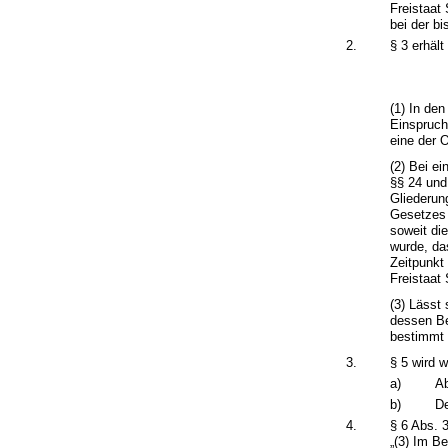
Freistaat
bei der bi
2.
§ 3 erhäl
(1) In de
Einspruch
eine der 
(2) Bei e
§§ 24 und
Gliederun
Gesetzes 
soweit di
wurde, da
Zeitpunkt
Freistaat
(3) Lässt
dessen Be
bestimmt 
3.
§ 5 wird w
a)
Ab
b)
De
4.
§ 6 Abs. 3
„(3) Im B