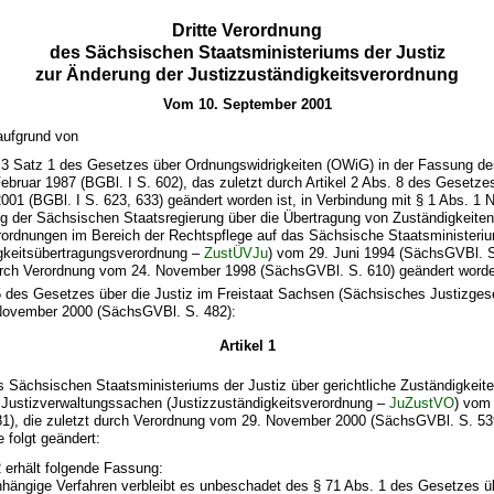
Dritte Verordnung
des Sächsischen Staatsministeriums der Justiz
zur Änderung der Justizzuständigkeitsverordnung
Vom 10. September 2001
aufgrund von
 3 Satz 1 des Gesetzes über Ordnungswidrigkeiten (OWiG) in der Fassung 
ebruar 1987 (BGBl. I S. 602), das zuletzt durch Artikel 2 Abs. 8 des Gesetz
2001 (BGBl. I S. 623, 633) geändert worden ist, in Verbindung mit § 1 Abs. 1 N
g der Sächsischen Staatsregierung über die Übertragung von Zuständigkeite
ordnungen im Bereich der Rechtspflege auf das Sächsische Staatsministeriu
gkeitsübertragungsverordnung –
ZustÜVJu
) vom 29. Juni 1994 (SächsGVBl. S
urch Verordnung vom 24. November 1998 (SächsGVBl. S. 610) geändert worde
5 des Gesetzes über die Justiz im Freistaat Sachsen (Sächsisches Justizge
November 2000 (SächsGVBl. S. 482):
Artikel 1
 Sächsischen Staatsministeriums der Justiz über gerichtliche Zuständigkeit
n Justizverwaltungssachen (Justizzuständigkeitsverordnung –
JuZustVO
) vom
1), die zuletzt durch Verordnung vom 29. November 2000 (SächsGVBl. S. 53
e folgt geändert:
2 erhält folgende Fassung:
anhängige Verfahren verbleibt es unbeschadet des § 71 Abs. 1 des Gesetzes üb