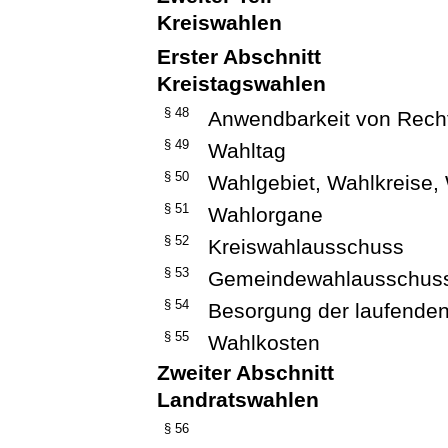
Kreiswahlen
Erster Abschnitt
Kreistagswahlen
§ 48
Anwendbarkeit von Recht
§ 49
Wahltag
§ 50
Wahlgebiet, Wahlkreise,
§ 51
Wahlorgane
§ 52
Kreiswahlausschuss
§ 53
Gemeindewahlausschus
§ 54
Besorgung der laufende
§ 55
Wahlkosten
Zweiter Abschnitt
Landratswahlen
§ 56