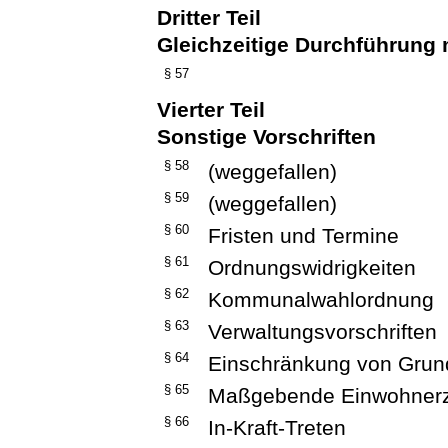
Dritter Teil
Gleichzeitige Durchführung
§ 57
Vierter Teil
Sonstige Vorschriften
§ 58
(weggefallen)
§ 59
(weggefallen)
§ 60
Fristen und Termine
§ 61
Ordnungswidrigkeiten
§ 62
Kommunalwahlordnung
§ 63
Verwaltungsvorschriften
§ 64
Einschränkung von Grun
§ 65
Maßgebende Einwohner
§ 66
In-Kraft-Treten