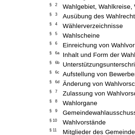
§ 2
Wahlgebiet, Wahlkreise,
§ 3
Ausübung des Wahlrech
§ 4
Wählerverzeichnisse
§ 5
Wahlscheine
§ 6
Einreichung von Wahlvo
§ 6a
Inhalt und Form der Wah
§ 6b
Unterstützungsunterschri
§ 6c
Aufstellung von Bewerbe
§ 6d
Änderung von Wahlvors
§ 7
Zulassung von Wahlvors
§ 8
Wahlorgane
§ 9
Gemeindewahlausschus
§ 10
Wahlvorstände
§ 11
Mitglieder des Gemeind