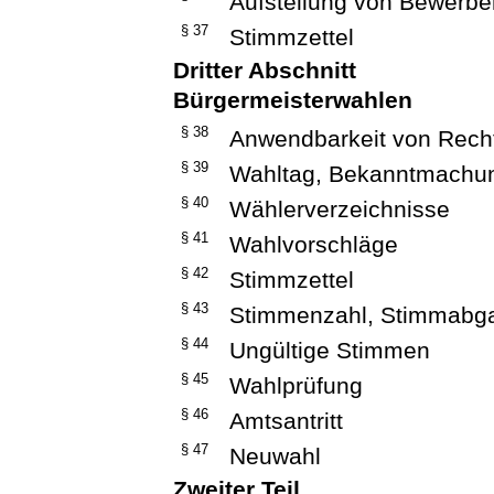
Aufstellung von Bewerbe
§ 37
Stimmzettel
Dritter Abschnitt
Bürgermeisterwahlen
§ 38
Anwendbarkeit von Recht
§ 39
Wahltag, Bekanntmachu
§ 40
Wählerverzeichnisse
§ 41
Wahlvorschläge
§ 42
Stimmzettel
§ 43
Stimmenzahl, Stimmabg
§ 44
Ungültige Stimmen
§ 45
Wahlprüfung
§ 46
Amtsantritt
§ 47
Neuwahl
Zweiter Teil