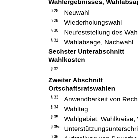
Wahlergebnisses, Wahlabsa
§ 28
Neuwahl
§ 29
Wiederholungswahl
§ 30
Neufeststellung des Wah
§ 31
Wahlabsage, Nachwahl
Sechster Unterabschnitt
Wahlkosten
§ 32
Zweiter Abschnitt
Ortschaftsratswahlen
§ 33
Anwendbarkeit von Recht
§ 34
Wahltag
§ 35
Wahlgebiet, Wahlkreise,
§ 35a
Unterstützungsunterschri
§ 36