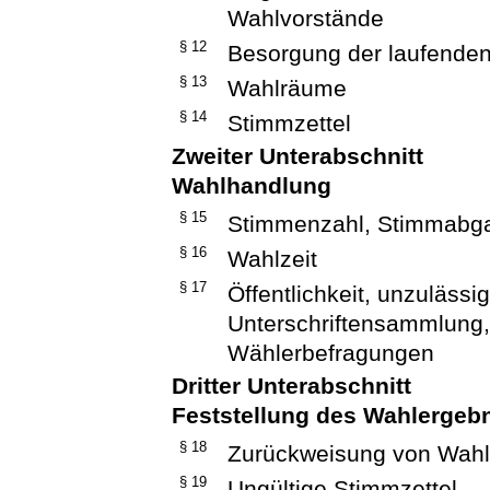
Wahlvorstände
§ 12
Besorgung der laufende
§ 13
Wahlräume
§ 14
Stimmzettel
Zweiter Unterabschnitt
Wahlhandlung
§ 15
Stimmenzahl, Stimmabg
§ 16
Wahlzeit
§ 17
Öffentlichkeit, unzuläs
Unterschriftensammlung,
Wählerbefragungen
Dritter Unterabschnitt
Feststellung des Wahlergeb
§ 18
Zurückweisung von Wahl
§ 19
Ungültige Stimmzettel