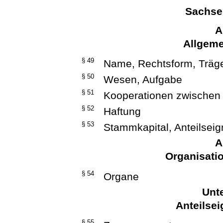
Sachse
A
Allgeme
§ 49
Name, Rechtsform, Träge
§ 50
Wesen, Aufgabe
§ 51
Kooperationen zwischen 
§ 52
Haftung
§ 53
Stammkapital, Anteilsei
A
Organisati
§ 54
Organe
Unte
Anteilse
§ 55