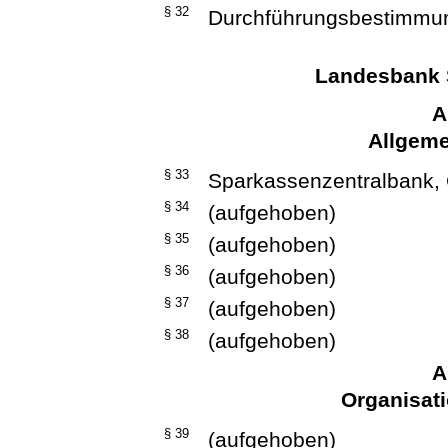
§ 32
Durchführungsbestimmu
Landesbank 
A
Allgeme
§ 33
Sparkassenzentralbank, 
§ 34
(aufgehoben)
§ 35
(aufgehoben)
§ 36
(aufgehoben)
§ 37
(aufgehoben)
§ 38
(aufgehoben)
A
Organisat
§ 39
(aufgehoben)