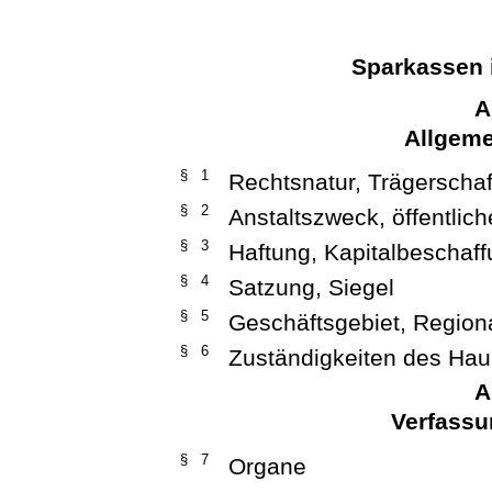
Sparkassen 
A
Allgeme
§ 1
Rechtsnatur, Trägerschaf
§ 2
Anstaltszweck, öffentlich
§ 3
Haftung, Kapitalbeschaf
§ 4
Satzung, Siegel
§ 5
Geschäftsgebiet, Regiona
§ 6
Zuständigkeiten des Hau
A
Verfassu
§ 7
Organe