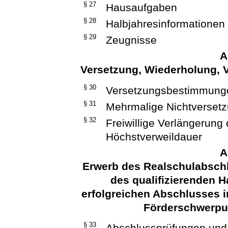
§ 27
Hausaufgaben
§ 28
Halbjahresinformationen
§ 29
Zeugnisse
A
Versetzung, Wiederholung, 
§ 30
Versetzungsbestimmungen
§ 31
Mehrmalige Nichtverset
§ 32
Freiwillige Verlängerun
Höchstverweildauer
A
Erwerb des Realschulabsch
des qualifizierenden 
erfolgreichen Abschlusses 
Förderschwerpun
§ 33
Abschlussprüfungen und 