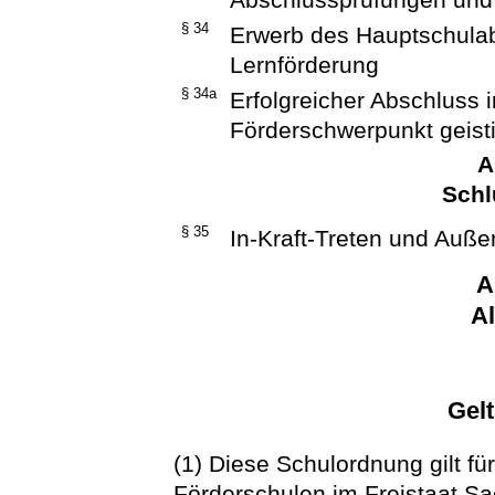
§ 34
Erwerb des Hauptschulab
Lernförderung
§ 34a
Erfolgreicher Abschluss
Förderschwerpunkt geist
A
Schl
§ 35
In-Kraft-Treten und Außer
A
A
Gel
(1) Diese Schulordnung gilt für
Förderschulen im Freistaat S