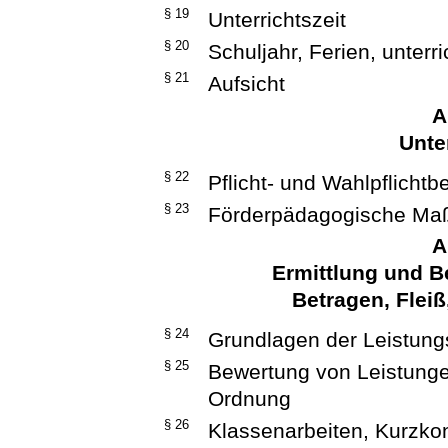
§ 19
Unterrichtszeit
§ 20
Schuljahr, Ferien, unterr
§ 21
Aufsicht
A
Unte
§ 22
Pflicht- und Wahlpflichtb
§ 23
Förderpädagogische M
A
Ermittlung und B
Betragen, Flei
§ 24
Grundlagen der Leistun
§ 25
Bewertung von Leistungen
Ordnung
§ 26
Klassenarbeiten, Kurzko