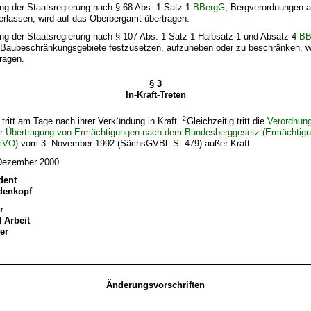
ung der Staatsregierung nach § 68 Abs. 1 Satz 1
BBergG
, Bergverordnungen a
erlassen, wird auf das Oberbergamt übertragen.
ung der Staatsregierung nach § 107 Abs. 1 Satz 1 Halbsatz 1 und Absatz 4
BB
Baubeschränkungsgebiete festzusetzen, aufzuheben oder zu beschränken, wi
ragen.
§ 3
In-Kraft-Treten
2
tritt am Tage nach ihrer Verkündung in Kraft.
Gleichzeitig tritt die
Verordnun
ur Übertragung von Ermächtigungen nach dem Bundesberggesetz (Ermächtig
mVO)
vom 3. November 1992 (SächsGVBl. S. 479) außer Kraft.
 Dezember 2000
dent
edenkopf
r
d Arbeit
er
Änderungsvorschriften