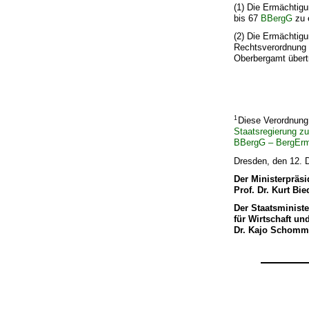
(1) Die Ermächtig
bis 67
BBergG
zu 
(2) Die Ermächtig
Rechtsverordnung 
Oberbergamt übert
1
Diese Verordnung 
Staatsregierung z
BBergG – BergEr
Dresden, den 12.
Der Ministerpräsi
Prof. Dr. Kurt Bi
Der Staatsministe
für Wirtschaft un
Dr. Kajo Schomm