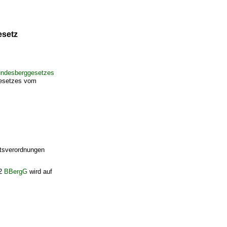
esetz
ndesberggesetzes
 Gesetzes vom
tsverordnungen
42
BBergG
wird auf