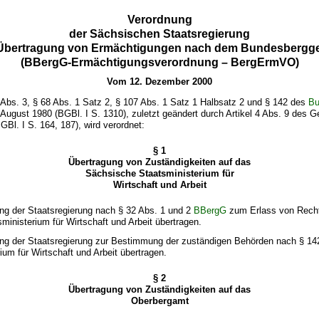
Verordnung
der Sächsischen Staatsregierung
Übertragung von Ermächtigungen nach dem Bundesbergg
(BBergG-Ermächtigungsverordnung – BergErmVO)
Vom 12. Dezember 2000
Abs. 3, § 68 Abs. 1 Satz 2, § 107 Abs. 1 Satz 1 Halbsatz 2 und § 142 des
Bu
 August 1980 (BGBl. I S. 1310), zuletzt geändert durch Artikel 4 Abs. 9 des
GBl. I S. 164, 187), wird verordnet:
§ 1
Übertragung von Zuständigkeiten auf das
Sächsische Staatsministerium für
Wirtschaft und Arbeit
ung der Staatsregierung nach § 32 Abs. 1 und 2
BBergG
zum Erlass von Rech
sministerium für Wirtschaft und Arbeit übertragen.
ung der Staatsregierung zur Bestimmung der zuständigen Behörden nach § 1
ium für Wirtschaft und Arbeit übertragen.
§ 2
Übertragung von Zuständigkeiten auf das
Oberbergamt