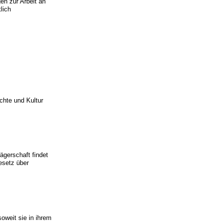
en zur Arbeit an
lich
chte und Kultur
rägerschaft findet
esetz über
oweit sie in ihrem