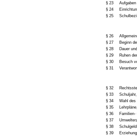
§ 23
Aufgaben 
§ 24
Einrichtu
§ 25
Schulbezi
§ 26
Allgemei
§ 27
Beginn de
§ 28
Dauer und
§ 29
Ruhen der
§ 30
Besuch v
§ 31
Verantwort
§ 32
Rechtsste
§ 33
Schuljahr,
§ 34
Wahl des
§ 35
Lehrpläne,
§ 36
Familien-
§ 37
Umwelter
§ 38
Schulgeld-
§ 39
Erziehun