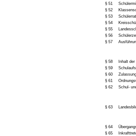
§ 51
Schülermi
§ 52
Klassensc
§ 53
Schülerra
§ 54
Kreisschü
§ 55
Landessch
§ 56
Schülerzei
§ 57
Ausführun
§ 58
Inhalt der
§ 59
Schulaufs
§ 60
Zulassung
§ 61
Ordnungsw
§ 62
Schul- un
§ 63
Landesbil
§ 64
Übergang
§ 65
Inkrafttre