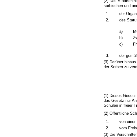
(2) Das Staatsmini
sorbischen und and
1.
der Organ
2.
des Statu
a)
Mu
b)
Zw
c)
F
3.
der gemäß
(3) Darüber hinaus
der Sorben zu verm
(1) Dieses Gesetz g
das Gesetz nur Anw
Schulen in freier T
(2) Öffentliche Sc
1.
von einer
2.
vom Freis
(3) Die Vorschrift