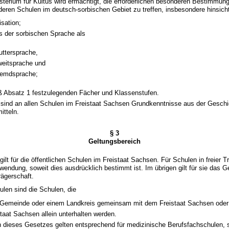
sterium für Kultus wird ermächtigt, die erforderlichen besonderen Bestimmung
eren Schulen im deutsch-sorbischen Gebiet zu treffen, insbesondere hinsicht
isation;
s der sorbischen Sprache als
ttersprache,
eitsprache und
remdsprache;
 Absatz 1 festzulegenden Fächer und Klassenstufen.
 sind an allen Schulen im Freistaat Sachsen Grundkenntnisse aus der Geschi
itteln.
§ 3
Geltungsbereich
ilt für die öffentlichen Schulen im Freistaat Sachsen. Für Schulen in freier T
endung, soweit dies ausdrücklich bestimmt ist. Im übrigen gilt für sie das G
rägerschaft.
hulen sind die Schulen, die
 Gemeinde oder einem Landkreis gemeinsam mit dem Freistaat Sachsen oder
taat Sachsen allein unterhalten werden.
en dieses Gesetzes gelten entsprechend für medizinische Berufsfachschulen, s