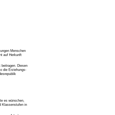
n jungen Menschen
t auf Herkunft
t beitragen. Diesen
so die Erziehungs-
desrepublik
gte es wünschen,
d Klassenstufen in