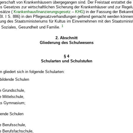
gerschaft von Krankenhäusern übergegangen sind. Der Freistaat erstattet die 
es Gesetzes zur wirtschaftlichen Sicherung der Krankenhäuser und zur Regel
esätze (
Krankenhausfinanzierungsgesetz
–
KHG
) in der Fassung der Bekan
GBl. I S. 886) in den Pflegesatzverhandlungen geltend gemacht werden könne
nung des Staatsministeriums für Kultus im Einvernehmen mit den Staatsminist
1
r Soziales, Gesundheit und Familie.
2. Abschnitt
Gliederung des Schulwesens
§ 4
Schularten und Schulstufen
 gliedert sich in folgende Schularten:
bildende Schulen
e Grundschule,
e Mittelschule,
as Gymnasium;
dende Schulen
e Berufsschule,
e Berufsfachschule,