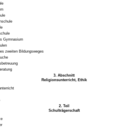
ule
um
ule
hschule
le
schule
hes Gymnasium
ulen
es zweiten Bildungsweges
suche
sbetreuung
eratung
3. Abschnitt
Religionsunterricht, Ethik
nterricht
e
2. Teil
Schulträgerschaft
ze
er