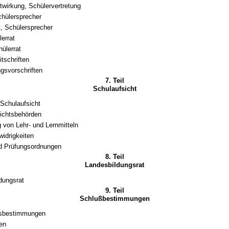
twirkung, Schülervertretung
hülersprecher
t, Schülersprecher
lerrat
ülerrat
tschriften
gsvorschriften
7. Teil
Schulaufsicht
 Schulaufsicht
ichtsbehörden
 von Lehr- und Lernmitteln
idrigkeiten
d Prüfungsordnungen
8. Teil
Landesbildungsrat
dungsrat
9. Teil
Schlußbestimmungen
sbestimmungen
ten