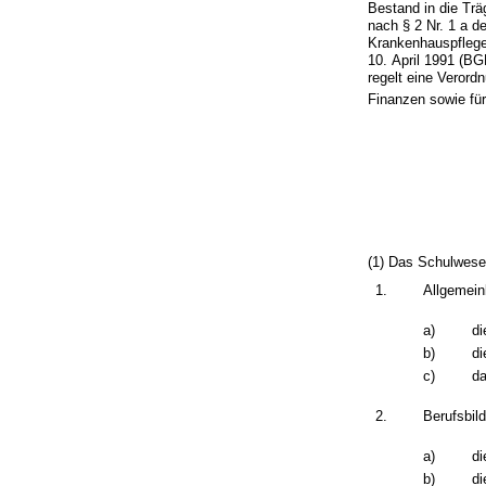
Bestand in die Trä
nach § 2 Nr. 1 a d
Krankenhauspfleg
10. April 1991 (B
regelt eine Verord
Finanzen sowie fü
(1) Das Schulwesen
1.
Allgemein
a)
di
b)
di
c)
d
2.
Berufsbil
a)
di
b)
di