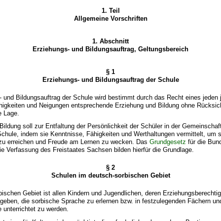
1. Teil
Allgemeine Vorschriften
1. Abschnitt
Erziehungs- und Bildungsauftrag, Geltungsbereich
§ 1
Erziehungs- und Bildungsauftrag der Schule
s- und Bildungsauftrag der Schule wird bestimmt durch das Recht eines jede
ähigkeiten und Neigungen entsprechende Erziehung und Bildung ohne Rücksich
e Lage.
 Bildung soll zur Entfaltung der Persönlichkeit der Schüler in der Gemeinschaf
e Schule, indem sie Kenntnisse, Fähigkeiten und Werthaltungen vermittelt, um 
 zu erreichen und Freude am Lernen zu wecken. Das
Grundgesetz
für die Bun
e Verfassung des Freistaates Sachsen bilden hierfür die Grundlage.
§ 2
Schulen im deutsch-sorbischen Gebiet
bischen Gebiet ist allen Kindern und Jugendlichen, deren Erziehungsberechti
 geben, die sorbische Sprache zu erlernen bzw. in festzulegenden Fächern un
 unterrichtet zu werden.