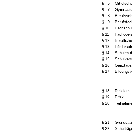
§ 6
Mittelsch
§ 7
Gymnasi
§ 8
Berufssch
§ 9
Berufsfac
§ 10
Fachschu
§ 11
Fachober
§ 12
Beruflic
§ 13
Fördersch
§ 14
Schulen d
§ 15
Schulver
§ 16
Ganztage
§ 17
Bildungsb
§ 18
Religionsu
§ 19
Ethik
§ 20
Teilnahm
§ 21
Grundsät
§ 22
Schulträg