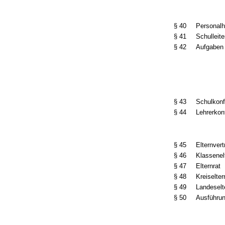
§ 40
Personalh
§ 41
Schulleite
§ 42
Aufgaben 
§ 43
Schulkon
§ 44
Lehrerkon
§ 45
Elternvert
§ 46
Klassenel
§ 47
Elternrat
§ 48
Kreiselter
§ 49
Landeselt
§ 50
Ausführun