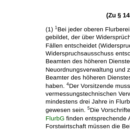
(Zu § 1
1
(1)
Bei jeder oberen Flurber
gebildet, der über Widersprüc
Fällen entscheidet (Widerspr
Widerspruchsausschuss entsch
Beamten des höheren Dienstes
Neuordnungsverwaltung und zw
Beamter des höheren Dienste
4
haben.
Der Vorsitzende mus
vermessungstechnischen Verw
mindestens drei Jahre in Flur
5
gewesen sein.
Die Vorschrift
FlurbG
finden entsprechende
Forstwirtschaft müssen die Bei