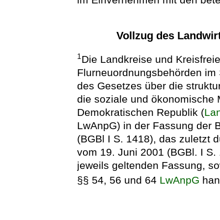
Vollzug des Landwi
1
Die Landkreise und Kreisfrei
Flurneuordnungsbehörden im S
des Gesetzes über die struktu
die soziale und ökonomische M
Demokratischen Republik (
La
LwAnpG) in der Fassung der 
(BGBl I S. 1418), das zuletzt 
vom 19. Juni 2001 (BGBl. I S. 
jeweils geltenden Fassung, s
§§ 54, 56 und 64
LwAnpG
han