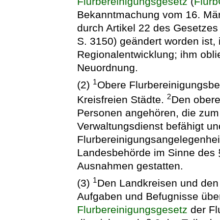
Flurbereinigungsgesetz
(
Flur
Bekanntmachung vom 16. März 
durch Artikel 22 des Gesetze
S. 3150) geändert worden ist, 
Regionalentwicklung; ihm oblie
Neuordnung.
1
(2)
Obere Flurbereinigungsbe
2
Kreisfreien Städte.
Den obere
Personen angehören, die zu
Verwaltungsdienst befähigt un
Flurbereinigungsangelegenheit
Landesbehörde im Sinne des §
Ausnahmen gestatten.
1
(3)
Den Landkreisen und den 
Aufgaben und Befugnisse übe
Flurbereinigungsgesetz
der Fl