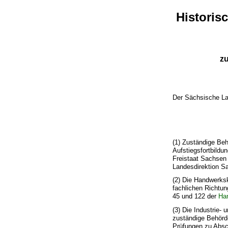
Historis
zu
Der Sächsische La
(1) Zuständige Be
Aufstiegsfortbildun
Freistaat Sachsen
Landesdirektion S
(2) Die Handwerksk
fachlichen Richtun
45 und 122 der
Ha
(3) Die Industrie
zuständige Behörden
Prüfungen zu Absc