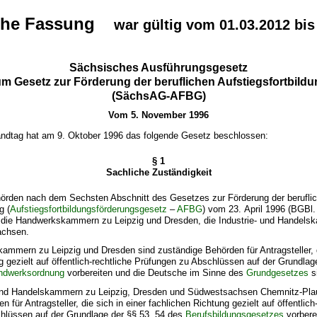
che Fassung
war gültig vom 01.03.2012 bis
Sächsisches Ausführungsgesetz
m Gesetz zur Förderung der beruflichen Aufstiegsfortbild
(SächsAG-AFBG)
Vom 5. November 1996
ndtag hat am 9. Oktober 1996 das folgende Gesetz beschlossen:
§ 1
Sachliche Zuständigkeit
hörden nach dem Sechsten Abschnitt des Gesetzes zur Förderung der berufli
g (
Aufstiegsfortbildungsförderungsgesetz
–
AFBG
) vom 23. April 1996 (BGBl. 
 die Handwerkskammern zu Leipzig und Dresden, die Industrie- und Handels
achsen.
ammern zu Leipzig und Dresden sind zuständige Behörden für Antragsteller, d
g gezielt auf öffentlich-rechtliche Prüfungen zu Abschlüssen auf der Grundlag
ndwerksordnung
vorbereiten und die Deutsche im Sinne des
Grundgesetzes
s
- und Handelskammern zu Leipzig, Dresden und Südwestsachsen Chemnitz-Pla
 für Antragsteller, die sich in einer fachlichen Richtung gezielt auf öffentlich
hlüssen auf der Grundlage der §§ 53, 54 des
Berufsbildungsgesetzes
vorbere