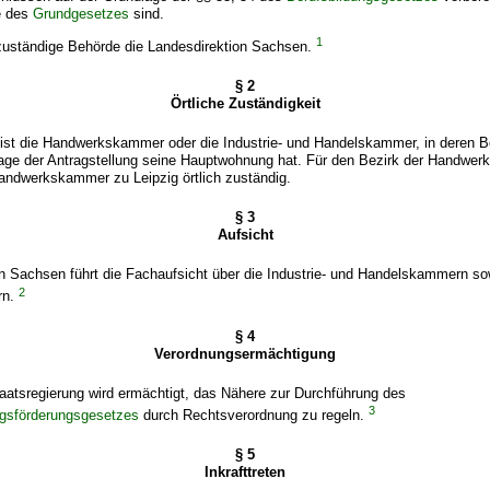
e des
Grundgesetzes
sind.
1
 zuständige Behörde die Landesdirektion Sachsen.
§ 2
Örtliche Zuständigkeit
 ist die Handwerkskammer oder die Industrie- und Handelskammer, in deren B
Tage der Antragstellung seine Hauptwohnung hat. Für den Bezirk der Handwe
Handwerkskammer zu Leipzig örtlich zuständig.
§ 3
Aufsicht
n Sachsen führt die Fachaufsicht über die Industrie- und Handelskammern so
2
rn.
§ 4
Verordnungsermächtigung
aatsregierung wird ermächtigt, das Nähere zur Durchführung des
3
ungsförderungsgesetzes
durch Rechtsverordnung zu regeln.
§ 5
Inkrafttreten