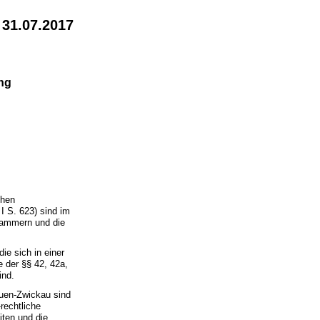
 31.07.2017
ung
chen
I S. 623) sind im
kammern und die
ie sich in einer
e der §§ 42, 42a,
ind.
uen-Zwickau sind
-rechtliche
iten und die