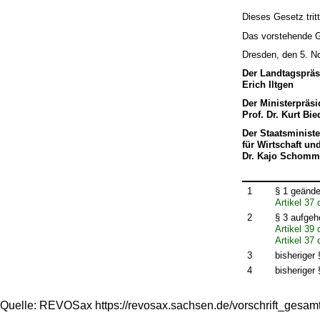
Dieses Gesetz trit
Das vorstehende Ge
Dresden, den 5. 
Der Landtagspräs
Erich Iltgen
Der Ministerpräsi
Prof. Dr. Kurt Bi
Der Staatsministe
für Wirtschaft un
Dr. Kajo Schomm
1
§ 1 geände
Artikel 37
2
§ 3 aufgeh
Artikel 39
Artikel 37
3
bisheriger
4
bisheriger
Quelle: REVOSax https://revosax.sachsen.de/vorschrift_gesa