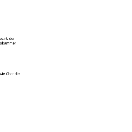
ezirk der
rkskammer
wie über die