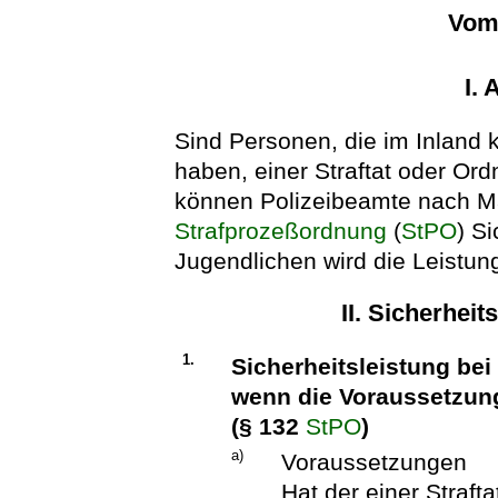
Vom 
I.
Sind Personen, die im Inland 
haben, einer Straftat oder Ord
können Polizeibeamte nach M
Strafprozeßordnung
(
StPO
) S
Jugendlichen wird die Leistung
II. Sicherheit
1.
Sicherheitsleistung bei
wenn die Voraussetzung
(§ 132
StPO
)
a)
Voraussetzungen
Hat der einer Straft