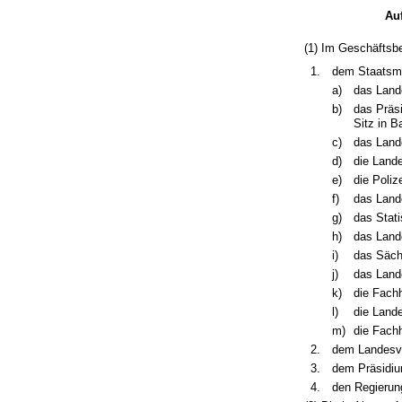
Au
(1) Im Geschäftsb
1.
dem Staatsmi
a)
das Land
b)
das Präsi
Sitz in B
c)
das Land
d)
die Lande
e)
die Poliz
f)
das Lan
g)
das Stat
h)
das Land
i)
das Säch
j)
das Land
k)
die Fach
l)
die Land
m)
die Fach
2.
dem Landesv
3.
dem Präsidium
4.
den Regierun