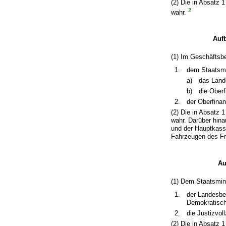
(2) Die in Absatz
2
wahr.
Auf
(1) Im Geschäftsb
1.
dem Staatsmi
a)
das Land
b)
die Oberf
2.
der Oberfinan
(2) Die in Absatz
wahr. Darüber hin
und der Hauptkass
Fahrzeugen des Fr
Au
(1) Dem Staatsmini
1.
der Landesbe
Demokratisch
2.
die Justizvol
(2) Die in Absatz