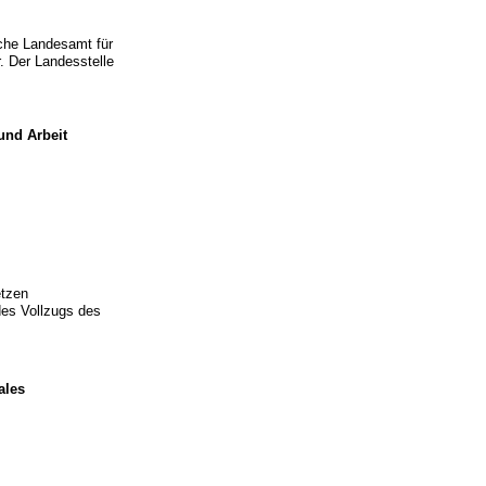
che Landesamt für
. Der Landesstelle
und Arbeit
etzen
es Vollzugs des
ales