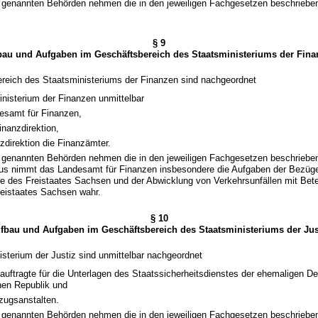
 1 genannten Behörden nehmen die in den jeweiligen Fachgesetzen beschrieb
§ 9
bau und Aufgaben im Geschäftsbereich des Staatsministeriums der Fina
ereich des Staatsministeriums der Finanzen sind nachgeordnet
nisterium der Finanzen unmittelbar
esamt für Finanzen,
inanzdirektion,
zdirektion die Finanzämter.
 1 genannten Behörden nehmen die in den jeweiligen Fachgesetzen beschrieb
aus nimmt das Landesamt für Finanzen insbesondere die Aufgaben der Bezüge
e des Freistaates Sachsen und der Abwicklung von Verkehrsunfällen mit Bete
eistaates Sachsen wahr.
§ 10
fbau und Aufgaben im Geschäftsbereich des Staatsministeriums der Jus
sterium der Justiz sind unmittelbar nachgeordnet
auftragte für die Unterlagen des Staatssicherheitsdienstes der ehemaligen D
en Republik und
lzugsanstalten.
 1 genannten Behörden nehmen die in den jeweiligen Fachgesetzen beschrieb