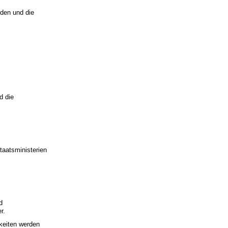
rden und die
d die
taatsministerien
d
r.
keiten werden