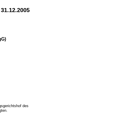
 31.12.2005
gG)
gsgerichtshof des
gten.