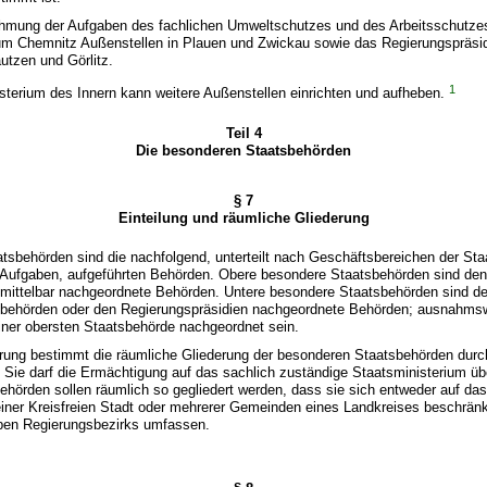
ehmung der Aufgaben des fachlichen Umweltschutzes und des Arbeitsschutze
um Chemnitz Außenstellen in Plauen und Zwickau sowie das Regierungspräs
utzen und Görlitz.
1
sterium des Innern kann weitere Außenstellen einrichten und aufheben.
Teil 4
Die besonderen Staatsbehörden
§ 7
Einteilung und räumliche Gliederung
tsbehörden sind die nachfolgend, unterteilt nach Geschäftsbereichen der Sta
fgaben, aufgeführten Behörden. Obere besondere Staatsbehörden sind den
mittelbar nachgeordnete Behörden. Untere besondere Staatsbehörden sind d
behörden oder den Regierungspräsidien nachgeordnete Behörden; ausnahms
iner obersten Staatsbehörde nachgeordnet sein.
erung bestimmt die räumliche Gliederung der besonderen Staatsbehörden durc
Sie darf die Ermächtigung auf das sachlich zuständige Staatsministerium üb
hörden sollen räumlich so gegliedert werden, dass sie sich entweder auf das
einer Kreisfreien Stadt oder mehrerer Gemeinden eines Landkreises beschrän
ben Regierungsbezirks umfassen.