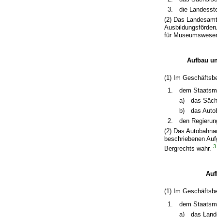
3.
die Landesst
(2) Das Landesamt
Ausbildungsförder
für Museumswesen 
Aufbau un
(1) Im Geschäftsbe
1.
dem Staatsmin
a)
das Säch
b)
das Auto
2.
den Regierun
(2) Das Autobahna
beschriebenen Auf
3
Bergrechts wahr.
Auf
(1) Im Geschäftsbe
1.
dem Staatsmin
a)
das Land