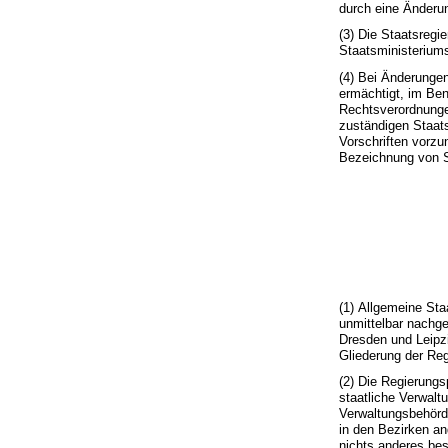
durch eine Änderun
(3) Die Staatsregi
Staatsministerium
(4) Bei Änderungen
ermächtigt, im Be
Rechtsverordnunge
zuständigen Staat
Vorschriften vorzu
Bezeichnung von St
(1) Allgemeine Sta
unmittelbar nachge
Dresden und Leipzi
Gliederung der Re
(2) Die Regierung
staatliche Verwalt
Verwaltungsbehörd
in den Bezirken a
nichts anderes bes