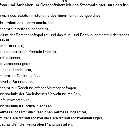
§ 8
fbau und Aufgaben im Geschäftsbereich des Staatsministeriums des Inn
ereich des Staatsministeriums des Innern sind nachgeordnet
nisterium des Innern unmittelbar
esamt für Verfassungsschutz,
dium der Bereitschaftspolizei und das Aus- und Fortbildungsinstitut der sächs
autzen,
eskriminalamt,
spolizeidirektion Zentrale Dienste,
eidirektionen,
desvermessungsamt,
istische Landesamt,
esamt für Denkmalpflege,
sische Staatsarchiv,
esamt zur Regelung offener Vermögensfragen,
hochschule der Sächsischen Verwaltung Meißen,
esfeuerwehrschule,
hochschule für Polizei Sachsen,
ermessungsamt die Staatlichen Vermessungsämter,
 der Bereitschaftspolizei die Bereitschaftspolizeiabteilungen,
gspräsidien die Regionalen Planungsstellen.