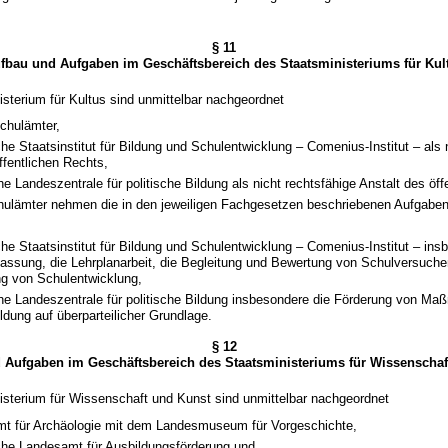
§ 11
fbau und Aufgaben im Geschäftsbereich des Staatsministeriums für Kul
sterium für Kultus sind unmittelbar nachgeordnet
chulämter,
e Staatsinstitut für Bildung und Schulentwicklung – Comenius-Institut – als 
ffentlichen Rechts,
e Landeszentrale für politische Bildung als nicht rechtsfähige Anstalt des öff
chulämter nehmen die in den jeweiligen Fachgesetzen beschriebenen Aufgaben
e Staatsinstitut für Bildung und Schulentwicklung – Comenius-Institut – ins
assung, die Lehrplanarbeit, die Begleitung und Bewertung von Schulversuche
ng von Schulentwicklung,
he Landeszentrale für politische Bildung insbesondere die Förderung von Ma
ildung auf überparteilicher Grundlage.
§ 12
 Aufgaben im Geschäftsbereich des Staatsministeriums für Wissenschaf
isterium für Wissenschaft und Kunst sind unmittelbar nachgeordnet
t für Archäologie mit dem Landesmuseum für Vorgeschichte,
he Landesamt für Ausbildungsförderung und