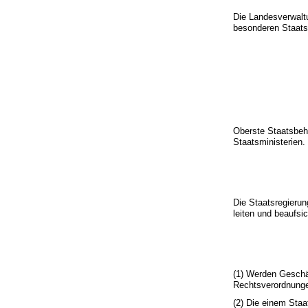
Die Landesverwaltu
besonderen Staats
Oberste Staatsbehö
Staatsministerien.
Die Staatsregierun
leiten und beaufsi
(1) Werden Geschä
Rechtsverordnunge
(2) Die einem Sta