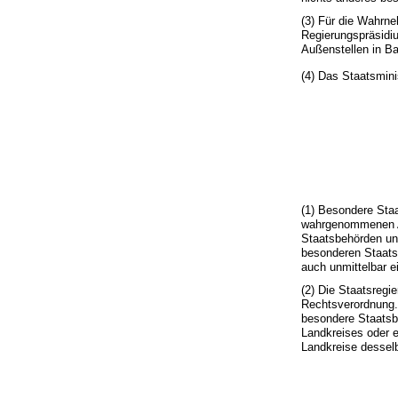
(3) Für die Wahrn
Regierungspräsidi
Außenstellen in Ba
(4) Das Staatsmini
(1) Besondere Staa
wahrgenommenen Au
Staatsbehörden un
besonderen Staats
auch unmittelbar e
(2) Die Staatsregi
Rechtsverordnung. 
besondere Staatsbe
Landkreises oder 
Landkreise dessel