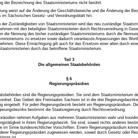
g der Bezeichnung des Staatsministeriums nicht berührt.
erung weist auf die Änderung der Geschäftsbereiche und die Änderung der Be
s im Sächsischen Gesetz- und Verordnungsblatt hin.
 der Zuständigkeiten von Staatsministerien wird das neu zuständige Staatsm
nehmen mit den beteiligten Staatsministerien durch Rechtsverordnung in Ges
n die Nennung des bisher zuständigen Staatsministeriums durch die Nennun
sministeriums zu ersetzen sowie dadurch veranlasste Anpassungen des Wortl
nehmen. Diese Ermächtigung gilt auch für das Ersetzen einer alten durch ein
aatsministerien durch das betroffene Staatsministerium.
Teil 3
Die allgemeinen Staatsbehörden
§ 6
Regierungspräsidien
atsbehörden sind die Regierungspräsidien. Sie sind dem Staatsministerium d
ordnet. Das Gebiet des Freistaates Sachsen ist in die drei Regierungsbezirk
g eingeteilt. Für jeden Regierungsbezirk besteht ein Regierungspräsidium. Di
gierungsbezirke bestimmt die Staatsregierung durch Rechtsverordnung.
spräsidien nehmen Aufgaben aus mehreren Staatsministerien wahr und koordin
ungstätigkeit in ihrem Regierungsbezirk. Sie sind, soweit nichts anderes besti
e im Sinne bundesrechtlicher Vorschriften. Einem Regierungspräsidium kön
nderer Regierungspräsidien zugewiesen werden, soweit durch Gesetz oder Re
timmt ist.