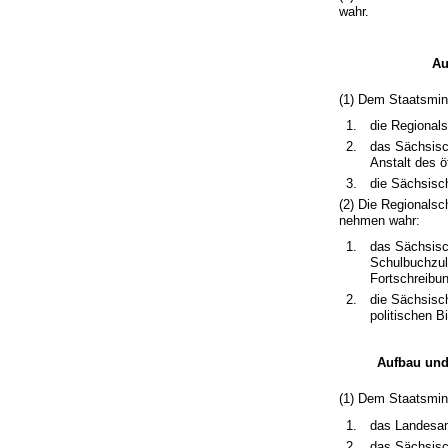
wahr.
Au
(1) Dem Staatsmini
1.
die Regionals
2.
das Sächsisch
Anstalt des ö
3.
die Sächsisch
(2) Die Regionals
nehmen wahr:
1.
das Sächsisch
Schulbuchzul
Fortschreibu
2.
die Sächsisc
politischen B
Aufbau und
(1) Dem Staatsmin
1.
das Landesam
2.
das Sächsisc