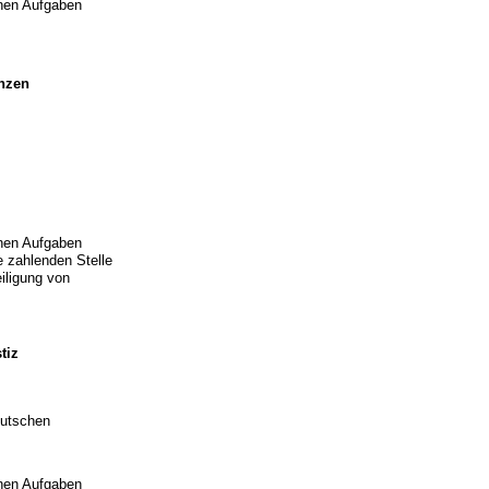
enen Aufgaben
nzen
enen Aufgaben
 zahlenden Stelle
iligung von
tiz
eutschen
enen Aufgaben