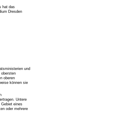
s hat das
idium Dresden
atsministerien und
 obersten
en oberen
weise können sie
h
ertragen. Untere
 Gebiet eines
ken oder mehrere