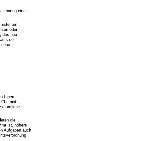
zeichnung eines
inisterium
etzen oder
g des neu
auts der
e neue
es Innern
e Chemnitz,
e räumliche
ieren die
mmt ist, höhere
nen Aufgaben auch
chtsverordnung