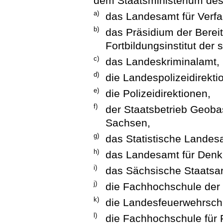
dem Staatsministerium des
a)
das Landesamt für Verf
b)
das Präsidium der Berei
Fortbildungsinstitut der 
c)
das Landeskriminalamt,
d)
die Landespolizeidirekti
e)
die Polizeidirektionen,
f)
der Staatsbetrieb Geob
Sachsen,
g)
das Statistische Landes
h)
das Landesamt für Denk
i)
das Sächsische Staatsar
j)
die Fachhochschule der
k)
die Landesfeuerwehrsch
l)
die Fachhochschule für 