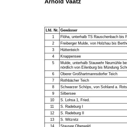
Arnold Vaatz
Lfd. Nr.
Gewässer
1
Flöha, unterhalb TS Rauschenbach bis
2
Freiberger Mulde, von Holzhau bis Berth
3
Hüttenteich
4
Knappensee
5
Mulde, unterhalb Stauwehr Neumühle b
nördlich von Eilenburg bis Mündung Sc
6
Oberer Großhartmannsdorfer Teich
7
Rothbächer Teich
8
Schwarzer Schöps, von Sohland a. Rotst
9
Silbersee
10
S. Lohsa 1, Fried.
11
S. Radeburg I
12
S. Radeburg II
13
S. Witznitz
14
Stausee Oberwald