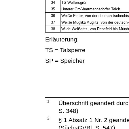
34
TS Wolfersgrün
35
Unterer Großhartmannsdorfer Teich
36
Weiße Elster, von der deutsch-tschechi
37
Weiße Müglitz/Müglitz, von der deutsch
38
Wilde Weißeritz, von Rehefeld bis Mündu
Erläuterung:
TS = Talsperre
SP = Speicher
1
Überschrift geändert dur
S. 348)
2
§ 1 Absatz 1 Nr. 2 geänd
(SächsGVBl. S. 547)