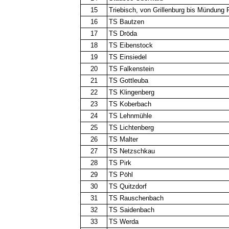
15
Triebisch, von Grillenburg bis Mündung 
16
TS Bautzen
17
TS Dröda
18
TS Eibenstock
19
TS Einsiedel
20
TS Falkenstein
21
TS Gottleuba
22
TS Klingenberg
23
TS Koberbach
24
TS Lehnmühle
25
TS Lichtenberg
26
TS Malter
27
TS Netzschkau
28
TS Pirk
29
TS Pöhl
30
TS Quitzdorf
31
TS Rauschenbach
32
TS Saidenbach
33
TS Werda