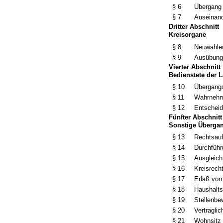
§ 6
Übergang
§ 7
Auseinan
Dritter Abschnitt
Kreisorgane
§ 8
Neuwahlen
§ 9
Ausübung 
Vierter Abschnitt
Bedienstete der 
§ 10
Übergangs
§ 11
Wahrnehmu
§ 12
Entscheid
Fünfter Abschnitt
Sonstige Überga
§ 13
Rechtsauf
§ 14
Durchführ
§ 15
Ausgleich
§ 16
Kreisrech
§ 17
Erlaß von
§ 18
Haushalts
§ 19
Stellenbe
§ 20
Vertragli
§ 21
Wohnsitz