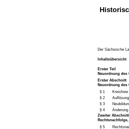
Historis
Der Sächsische La
Inhaltsübersicht
Erster Teil
Neuordnung des 
Erster Abschnitt
Neuordnung des G
§ 1
Kreisfrei
§ 2
Auflösung
§ 3
Neubildun
§ 4
Änderung
Zweiter Abschnitt
Rechtsnachfolge
§ 5
Rechtsnac