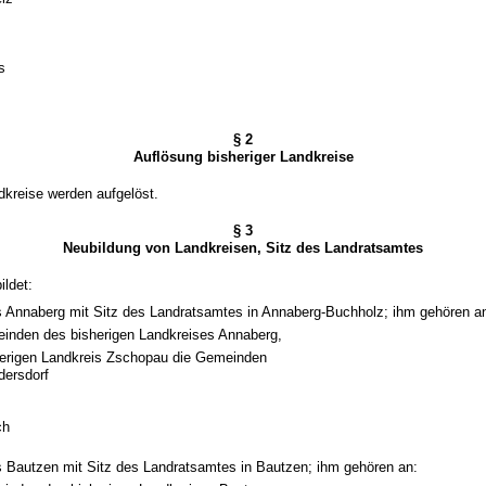
s
§ 2
Auflösung bisheriger Landkreise
dkreise werden aufgelöst.
§ 3
Neubildung von Landkreisen, Sitz des Landratsamtes
ldet:
s Annaberg mit Sitz des Landratsamtes in Annaberg-Buchholz; ihm gehören a
einden des bisherigen Landkreises Annaberg,
erigen Landkreis Zschopau die Gemeinden
dersdorf
ch
s Bautzen mit Sitz des Landratsamtes in Bautzen; ihm gehören an: