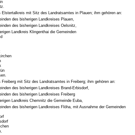
in
tz.
 Elstertalkreis mit Sitz des Landratsamtes in Plauen; ihm gehören an:
einden des bisherigen Landkreises Plauen,
einden des bisherigen Landkreises Oelsnitz,
erigen Landkreis Klingenthai die Gemeinden
ld
t
irchen
h
k
rün
sen.
 Freiberg mit Sitz des Landratsamtes in Freiberg; ihm gehören an:
einden des bisherigen Landkreises Brand-Erbisdorf,
einden des bisherigen Landkreises Freiberg
erigen Landkreis Chemnitz die Gemeinde Euba,
einden des bisherigen Landkreises Flöha, mit Ausnahme der Gemeinden
n
orf
sdorf
ichen
,