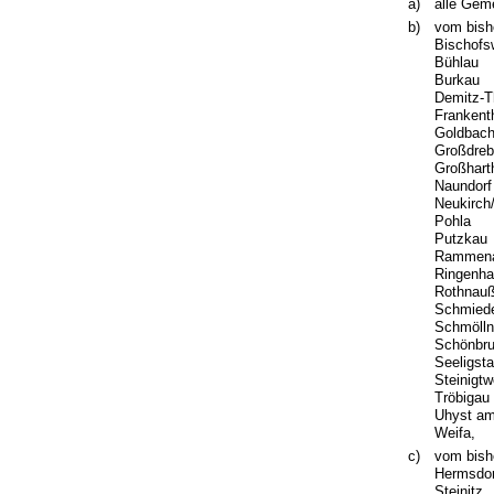
a)
alle Gem
b)
vom bish
Bischofs
Bühlau
Burkau
Demitz-T
Frankent
Goldbac
Großdreb
Großhart
Naundorf
Neukirch
Pohla
Putzkau
Rammen
Ringenha
Rothnauß
Schmiede
Schmölln
Schönbru
Seeligsta
Steinigt
Tröbigau
Uhyst am
Weifa,
c)
vom bish
Hermsdor
Steinitz,