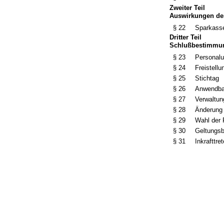
Zweiter Teil
Auswirkungen de
§ 22
Sparkass
Dritter Teil
Schlußbestimmu
§ 23
Personalu
§ 24
Freistell
§ 25
Stichtag
§ 26
Anwendbar
§ 27
Verwaltun
§ 28
Änderung
§ 29
Wahl der 
§ 30
Geltungsb
§ 31
Inkrafttre