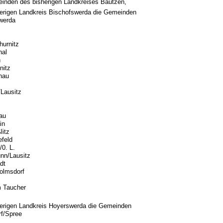
einden des bisherigen Landkreises Bautzen,
erigen Landkreis Bischofswerda die Gemeinden
werda
hurnitz
hal
h
nitz
hau
/Lausitz
au
in
litz
feld
/0. L.
nn/Lausitz
dt
wolmsdorf
 Taucher
erigen Landkreis Hoyerswerda die Gemeinden
f/Spree