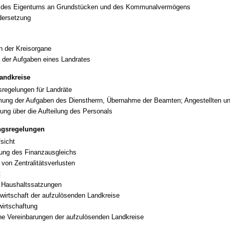
 des Eigenturns an Grundstücken und des Kommunalvermögens
dersetzung
 der Kreisorgane
der Aufgaben eines Landrates
Landkreise
regelungen für Landräte
ng der Aufgaben des Dienstherrn, Übernahme der Beamten; Angestellten un
ung über die Aufteilung des Personals
ngsregelungen
sicht
ung des Finanzausgleichs
 von Zentralitätsverlusten
t
 Haushaltssatzungen
wirtschaft der aufzulösenden Landkreise
wirtschaftung
che Vereinbarungen der aufzulösenden Landkreise