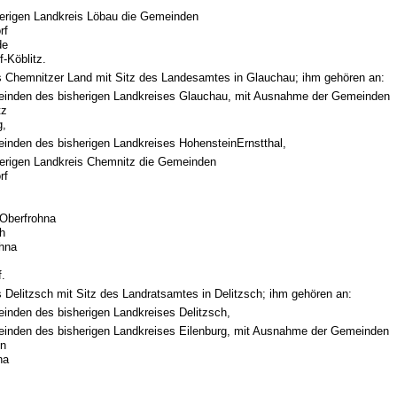
erigen Landkreis Löbau die Gemeinden
rf
de
-Köblitz.
s Chemnitzer Land mit Sitz des Landesamtes in Glauchau; ihm gehören an:
einden des bisherigen Landkreises Glauchau, mit Ausnahme der Gemeinden
tz
g,
einden des bisherigen Landkreises HohensteinErnstthal,
erigen Landkreis Chemnitz die Gemeinden
rf
Oberfrohna
ch
ohna
f.
 Delitzsch mit Sitz des Landratsamtes in Delitzsch; ihm gehören an:
einden des bisherigen Landkreises Delitzsch,
einden des bisherigen Landkreises Eilenburg, mit Ausnahme der Gemeinden
in
na