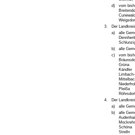
d)
vom bish
Breitendo
Cunewal
Weigsdorf
3.
Der Landkrei
a)
alle Gem
Dennheri
Schlunzi
b)
alle Gem
c)
vom bish
Bräunsdo
Grüna
Kändler
Limbach-
Mittelba
Niederfr
Pleißa
Röhrsdor
4.
Der Landkreis
a)
alle Gem
b)
alle Gem
Audenha
Mockreh
Schöna
Strelln