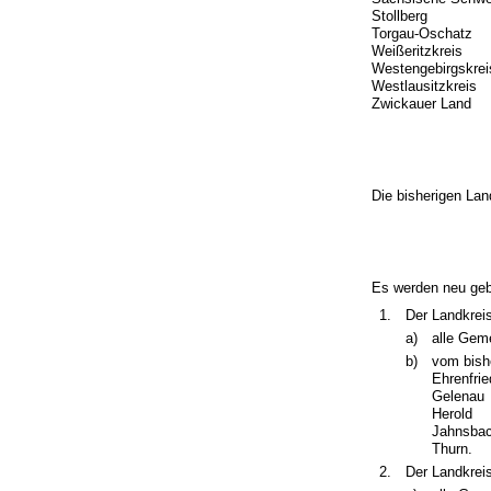
Stollberg
Torgau-Oschatz
Weißeritzkreis
Westengebirgskrei
Westlausitzkreis
Zwickauer Land
Die bisherigen Lan
Es werden neu gebi
1.
Der Landkrei
a)
alle Gem
b)
vom bish
Ehrenfrie
Gelenau
Herold
Jahnsba
Thurn.
2.
Der Landkrei