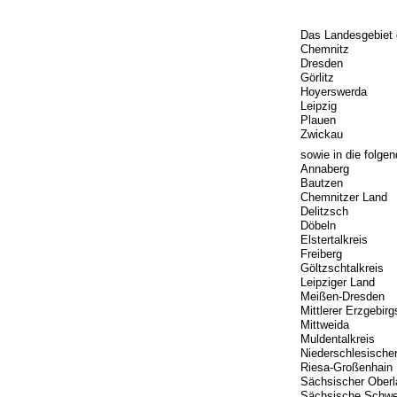
Das Landesgebiet d
Chemnitz
Dresden
Görlitz
Hoyerswerda
Leipzig
Plauen
Zwickau
sowie in die folgen
Annaberg
Bautzen
Chemnitzer Land
Delitzsch
Döbeln
Elstertalkreis
Freiberg
Göltzschtalkreis
Leipziger Land
Meißen-Dresden
Mittlerer Erzgebirg
Mittweida
Muldentalkreis
Niederschlesischer
Riesa-Großenhain
Sächsischer Oberl
Sächsische Schwe