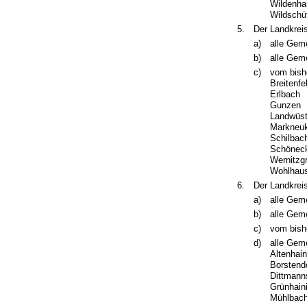
Wildenha
Wildschü
5.
Der Landkreis
a)
alle Gem
b)
alle Gem
c)
vom bish
Breitenfe
Erlbach
Gunzen
Landwüs
Markneuk
Schilbac
Schönec
Wernitzg
Wohlhau
6.
Der Landkreis
a)
alle Gem
b)
alle Gem
c)
vom bish
d)
alle Gem
Altenhai
Borstend
Dittmann
Grünhain
Mühlbach