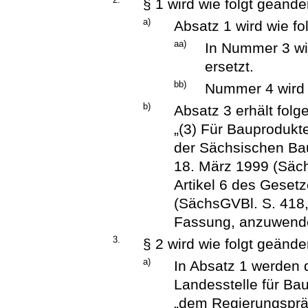
§ 1 wird wie folgt geänder
a)
Absatz 1 wird wie fo
aa)
In Nummer 3 wi
ersetzt.
bb)
Nummer 4 wird 
b)
Absatz 3 erhält fol
„(3) Für Bauprodukt
der Sächsischen B
18. März 1999 (Säch
Artikel 6 des Gese
(SächsGVBl. S. 418, 
Fassung, anzuwend
3.
§ 2 wird wie folgt geänder
a)
In Absatz 1 werden 
Landesstelle für Bau
„dem Regierungspräs