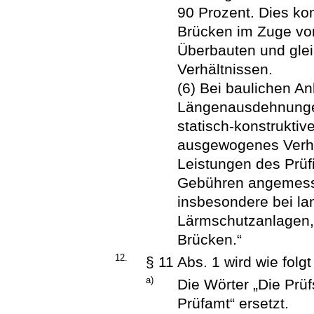
90 Prozent. Dies ko
Brücken im Zuge vo
Überbauten und glei
Verhältnissen.
(6) Bei baulichen An
Längenausdehnungen
statisch-konstruktiv
ausgewogenes Verhä
Leistungen des Prüf
Gebühren angemesse
insbesondere bei l
Lärmschutzanlagen,
Brücken.“
12.
§ 11 Abs. 1 wird wie folg
a)
Die Wörter „Die Prüf
Prüfamt“ ersetzt.