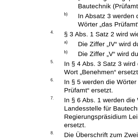
Bautechnik (Prüfamt)
b)
In Absatz 3 werden d
Wörter „das Prüfamt“
4.
§ 3 Abs. 1 Satz 2 wird wi
a)
Die Ziffer „IV“ wird d
b)
Die Ziffer „V“ wird d
5.
In § 4 Abs. 3 Satz 3 wir
Wort „Benehmen“ ersetzt
6.
In § 5 werden die Wörter 
Prüfamt“ ersetzt.
7.
In § 6 Abs. 1 werden die
Landesstelle für Bautech
Regierungspräsidium Leip
ersetzt.
8.
Die Überschrift zum Zwei