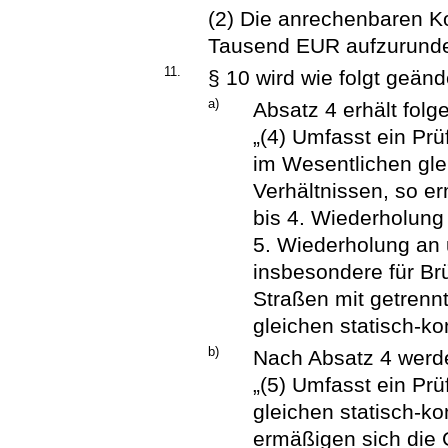
(2) Die anrechenbaren Ko
Tausend EUR aufzurunde
11.
§ 10 wird wie folgt geänd
a)
Absatz 4 erhält fol
„(4) Umfasst ein Pr
im Wesentlichen gle
Verhältnissen, so er
bis 4. Wiederholung 
5. Wiederholung an 
insbesondere für B
Straßen mit getren
gleichen statisch-ko
b)
Nach Absatz 4 werde
„(5) Umfasst ein Pr
gleichen statisch-ko
ermäßigen sich die