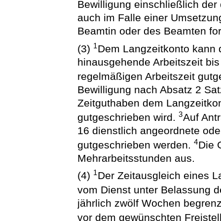
Bewilligung einschließlich der
auch im Falle einer Umsetzun
Beamtin oder des Beamten for
1
(3)
Dem Langzeitkonto kann d
hinausgehende Arbeitszeit bis
regelmäßigen Arbeitszeit gut
Bewilligung nach Absatz 2 Satz
Zeitguthaben dem Langzeitkont
3
gutgeschrieben wird.
Auf Ant
16 dienstlich angeordnete od
4
gutgeschrieben werden.
Die 
Mehrarbeitsstunden aus.
1
(4)
Der Zeitausgleich eines L
vom Dienst unter Belassung 
jährlich zwölf Wochen begren
vor dem gewünschten Freistel