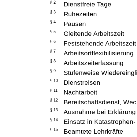
§ 2
Dienstfreie Tage
§ 3
Ruhezeiten
§ 4
Pausen
§ 5
Gleitende Arbeitszeit
§ 6
Feststehende Arbeitszeit
§ 7
Arbeitsortflexibilisierung
§ 8
Arbeitszeiterfassung
§ 9
Stufenweise Wiedereingl
§ 10
Dienstreisen
§ 11
Nachtarbeit
§ 12
Bereitschaftsdienst, Wec
§ 13
Ausnahme bei Erklärung
§ 14
Einsatz in Katastrophen-
§ 15
Beamtete Lehrkräfte