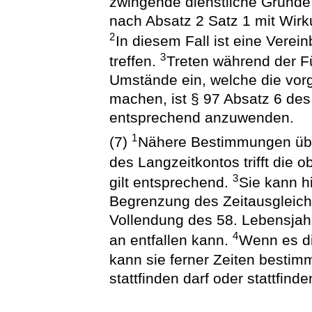
zwingende dienstliche Gründe 
nach Absatz 2 Satz 1 mit Wirk
2
In diesem Fall ist eine Verei
3
treffen.
Treten während der F
Umstände ein, welche die vo
machen, ist § 97 Absatz 6 d
entsprechend anzuwenden.
1
(7)
Nähere Bestimmungen übe
des Langzeitkontos trifft die 
3
gilt entsprechend.
Sie kann h
Begrenzung des Zeitausgleich
Vollendung des 58. Lebensjah
4
an entfallen kann.
Wenn es di
kann sie ferner Zeiten bestim
stattfinden darf oder stattfind