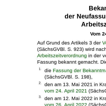
Beka
der Neufassu
Arbeits
Vom 24
Auf Grund des Artikels 3 der
V
(SächsGVBl. S. 923) wird nac
Arbeitszeitverordnung
in der 
Fassung bekannt gemacht. Die
1.
die
Fassung der Bekanntm
(SächsGVBl. S. 198),
2.
den am 13. Mai 2021 in Kra
vom 24. April 2021
(SächsG
3.
den am 12. Mai 2022 in Kra
vom 26. April 2022
(SächsG