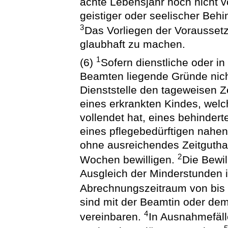
achte Lebensjahr noch nicht v
geistiger oder seelischer Behi
3
Das Vorliegen der Vorausset
glaubhaft zu machen.
1
(6)
Sofern dienstliche oder i
Beamten liegende Gründe nich
Dienststelle den tageweisen Z
eines erkrankten Kindes, welc
vollendet hat, eines behindert
eines pflegebedürftigen nah
ohne ausreichendes Zeitgutha
2
Wochen bewilligen.
Die Bewil
Ausgleich der Minderstunden 
Abrechnungszeitraum von bis
sind mit der Beamtin oder dem
4
vereinbaren.
In Ausnahmefäl