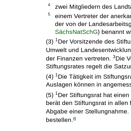
4.
zwei Mitgliedern des Landt
5.
einem Vertreter der anerk
der von der Landesarbeits
SächsNatSchG
) benannt wi
1
(3)
Der Vorsitzende des Stiftu
Umwelt und Landesentwicklu
3
der Finanzen vertreten.
Die V
Stiftungsrates regelt die Satzu
1
(4)
Die Tätigkeit im Stiftungsr
Auslagen können in angemess
1
(5)
Der Stiftungsrat hat einen
berät den Stiftungsrat in alle
Abgabe einer Stellungnahme.
8
bestellen.