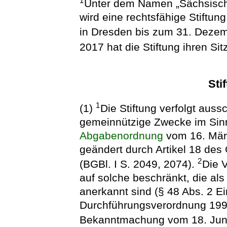
1
Unter dem Namen „Sächsisch
wird eine rechtsfähige Stiftun
in Dresden bis zum 31. Dezem
2017 hat die Stiftung ihren Sit
Sti
1
(1)
Die Stiftung verfolgt auss
gemeinnützige Zwecke im Sinn
Abgabenordnung
vom 16. März
geändert durch Artikel 18 de
2
(BGBl. I S. 2049, 2074).
Die 
auf solche beschränkt, die al
anerkannt sind (§ 48 Abs. 2 
Durchführungsverordnung 199
Bekanntmachung vom 18. Juni 