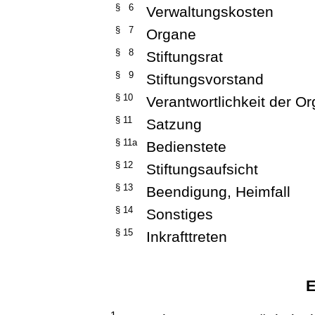
§ 6
Verwaltungskosten
§ 7
Organe
§ 8
Stiftungsrat
§ 9
Stiftungsvorstand
§ 10
Verantwortlichkeit der O
§ 11
Satzung
§ 11a
Bedienstete
§ 12
Stiftungsaufsicht
§ 13
Beendigung, Heimfall
§ 14
Sonstiges
§ 15
Inkrafttreten
E