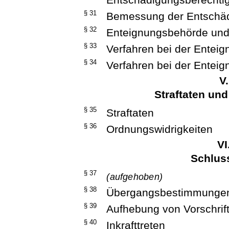
§ 31
Bemessung der Entschä
§ 32
Enteignungsbehörde und
§ 33
Verfahren bei der Entei
§ 34
Verfahren bei der Entei
V
Straftaten un
§ 35
Straftaten
§ 36
Ordnungswidrigkeiten
VI
Schlus
§ 37
(aufgehoben)
§ 38
Übergangsbestimmunge
§ 39
Aufhebung von Vorschrif
§ 40
Inkrafttreten