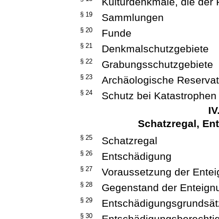
Kulturdenkmale, die der
§ 19
Sammlungen
§ 20
Funde
§ 21
Denkmalschutzgebiete
§ 22
Grabungsschutzgebiete
§ 23
Archäologische Reserva
§ 24
Schutz bei Katastrophen
IV
Schatzregal, En
§ 25
Schatzregal
§ 26
Entschädigung
§ 27
Voraussetzung der Ente
§ 28
Gegenstand der Enteign
§ 29
Entschädigungsgrundsät
§ 30
Entschädigungsberechtig