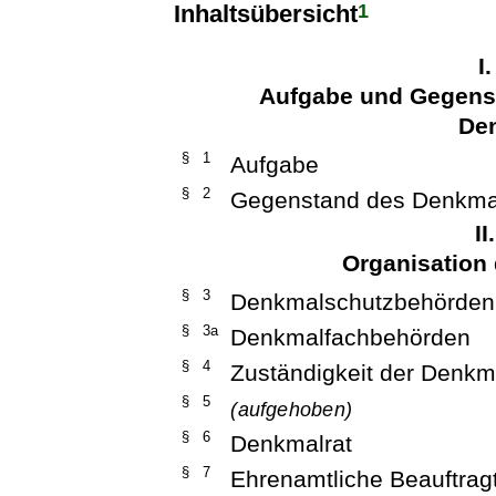
1
Inhaltsübersicht
I
Aufgabe und Gegens
De
§ 1
Aufgabe
§ 2
Gegenstand des Denkma
I
Organisation
§ 3
Denkmalschutzbehörden
§ 3a
Denkmalfachbehörden
§ 4
Zuständigkeit der Denk
§ 5
(aufgehoben)
§ 6
Denkmalrat
§ 7
Ehrenamtliche Beauftrag