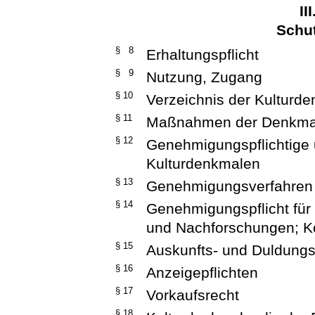
II
Schut
§ 8
Erhaltungspflicht
§ 9
Nutzung, Zugang
§ 10
Verzeichnis der Kulturd
§ 11
Maßnahmen der Denkma
§ 12
Genehmigungspflichtige 
Kulturdenkmalen
§ 13
Genehmigungsverfahren
§ 14
Genehmigungspflicht für
und Nachforschungen; Ko
§ 15
Auskunfts- und Duldungs
§ 16
Anzeigepflichten
§ 17
Vorkaufsrecht
§ 18