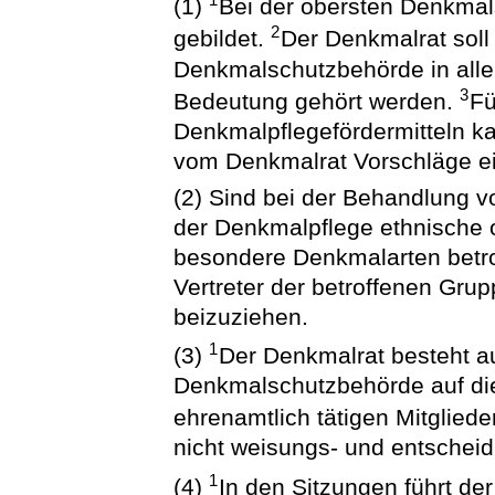
1
(1)
Bei der obersten Denkmal
2
gebildet.
Der Denkmalrat soll
Denkmalschutzbehörde in alle
3
Bedeutung gehört werden.
Fü
Denkmalpflegefördermitteln k
vom Denkmalrat Vorschläge e
(2) Sind bei der Behandlung 
der Denkmalpflege ethnische 
besondere Denkmalarten betro
Vertreter der betroffenen Gru
beizuziehen.
1
(3)
Der Denkmalrat besteht a
Denkmalschutzbehörde auf die
ehrenamtlich tätigen Mitgliede
nicht weisungs- und entsche
1
(4)
In den Sitzungen führt der