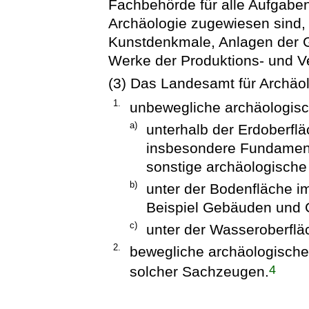
Fachbehörde für alle Aufgaben
Archäologie zugewiesen sind,
Kunstdenkmale, Anlagen der G
Werke der Produktions- und 
(3) Das Landesamt für Archäol
1.
unbewegliche archäologis
a)
unterhalb der Erdoberf
insbesondere Fundament
sonstige archäologische
b)
unter der Bodenfläche i
Beispiel Gebäuden und 
c)
unter der Wasseroberflä
2.
bewegliche archäologisc
4
solcher Sachzeugen.