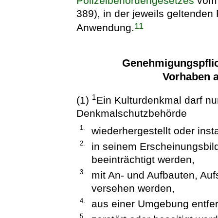
Polizeibehördengesetzes
vom 
389), in der jeweils geltende
11
Anwendung.
Genehmigungspflich
Vorhaben 
1
(1)
Ein Kulturdenkmal darf n
Denkmalschutzbehörde
1.
wiederhergestellt oder ins
2.
in seinem Erscheinungsbild
beeinträchtigt werden,
3.
mit An- und Aufbauten, Auf
versehen werden,
4.
aus einer Umgebung entfer
5.