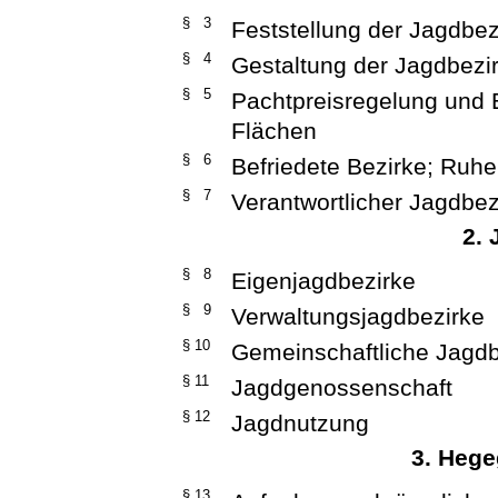
§ 3
Feststellung der Jagdbez
§ 4
Gestaltung der Jagdbezi
§ 5
Pachtpreisregelung und 
Flächen
§ 6
Befriedete Bezirke; Ruh
§ 7
Verantwortlicher Jagdbez
2. 
§ 8
Eigenjagdbezirke
§ 9
Verwaltungsjagdbezirke
§ 10
Gemeinschaftliche Jagdb
§ 11
Jagdgenossenschaft
§ 12
Jagdnutzung
3. Heg
§ 13