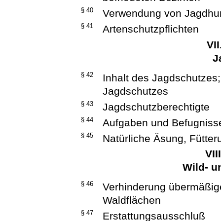
§ 40
Verwendung von Jagdhu
§ 41
Artenschutzpflichten
VI
J
§ 42
Inhalt des Jagdschutzes;
Jagdschutzes
§ 43
Jagdschutzberechtigte
§ 44
Aufgaben und Befugniss
§ 45
Natürliche Äsung, Fütte
VII
Wild- 
§ 46
Verhinderung übermäßig
Waldflächen
§ 47
Erstattungsausschluß