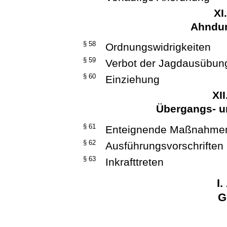
XI
Ahndun
§ 58
Ordnungswidrigkeiten
§ 59
Verbot der Jagdausübun
§ 60
Einziehung
XI
Übergangs- u
§ 61
Enteignende Maßnahme
§ 62
Ausführungsvorschriften
§ 63
Inkrafttreten
I
G