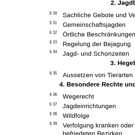
2. Jag
§ 30
Sachliche Gebote und V
§ 31
Gemeinschaftsjagden
§ 32
Örtliche Beschränkunge
§ 33
Regelung der Bejagung
§ 34
Jagd- und Schonzeiten
3. Heg
§ 35
Aussetzen von Tierarten
4. Besondere Rechte und
§ 36
Wegerecht
§ 37
Jagdeinrichtungen
§ 38
Wildfolge
§ 39
Verfolgung kranken oder
befriedeten Bezirken