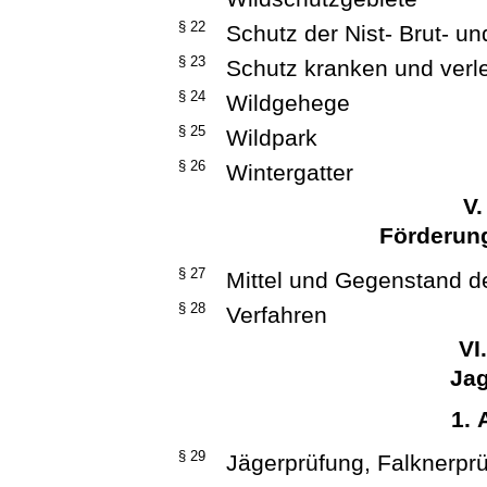
§ 22
Schutz der Nist- Brut- u
§ 23
Schutz kranken und verl
§ 24
Wildgehege
§ 25
Wildpark
§ 26
Wintergatter
V.
Förderun
§ 27
Mittel und Gegenstand d
§ 28
Verfahren
VI
Ja
1. 
§ 29
Jägerprüfung, Falknerpr