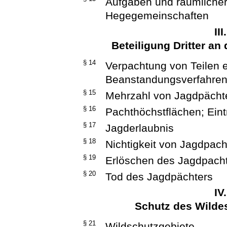
Aufgaben und räumlicher
Hegegemeinschaften
II
Beteiligung Dritter a
§ 14
Verpachtung von Teilen 
Beanstandungsverfahren
§ 15
Mehrzahl von Jagdpächt
§ 16
Pachthöchstflächen; Ein
§ 17
Jagderlaubnis
§ 18
Nichtigkeit von Jagdpac
§ 19
Erlöschen des Jagdpacht
§ 20
Tod des Jagdpächters
IV
Schutz des Wilde
§ 21
Wildschutzgebiete