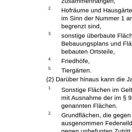
zusammenhängen,
2.
Hofräume und Hausgärten
im Sinn der Nummer 1 an
begrenzt sind,
3.
sonstige überbaute Fläc
Bebauungsplans und Flä
bebauten Ortsteile,
4.
Friedhöfe,
5.
Tiergärten.
(2) Darüber hinaus kann die Ja
1.
Sonstige Flächen im Ge
mit Ausnahme der im § 9
genannten Flächen.
2.
Grundflächen, die gegen
ausgenommen Federwild,
gegen unbefugten Zutrit