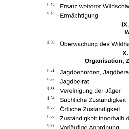
§ 48
Ersatz weiterer Wildsch
§ 49
Ermächtigung
IX
W
§ 50
Überwachung des Wildh
X.
Organisation, 
§ 51
Jagdbehörden, Jagdbera
§ 52
Jagdbeirat
§ 53
Vereinigung der Jäger
§ 54
Sachliche Zuständigkeit
§ 55
Örtliche Zuständigkeit
§ 56
Zuständigkeit innerhalb 
§ 57
Vorläufige Anordnung