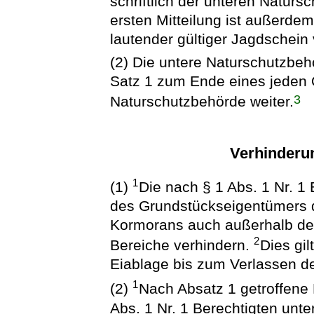
schriftlich der unteren Naturs
ersten Mitteilung ist außerde
lautender gültiger Jagdschein
(2) Die untere Naturschutzbeh
Satz 1 zum Ende eines jeden Q
3
Naturschutzbehörde weiter.
Verhinderu
1
(1)
Die nach § 1 Abs. 1 Nr. 1
des Grundstückseigentümers d
Kormorans auch außerhalb der
2
Bereiche verhindern.
Dies gi
Eiablage bis zum Verlassen de
1
(2)
Nach Absatz 1 getroffen
Abs. 1 Nr. 1 Berechtigten unt