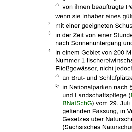
c)
von ihnen beauftragte P
wenn sie Inhaber eines gül
2.
mit einer geeigneten Schus
3.
in der Zeit von einer Stun
nach Sonnenuntergang un
4.
in einem Gebiet von 200 M
Nummer 1 fischereiwirtsch
Fließgewässer, nicht jedoc
a)
an Brut- und Schlafplätz
b)
in Nationalparken nach 
und Landschaftspflege (
BNatSchG
) vom 29. Juli
geltenden Fassung, in V
Gesetzes über Natursch
(Sächsisches Naturschu