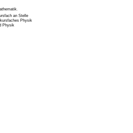
athematik.
rsfach an Stelle
skursfaches Physik
d Physik