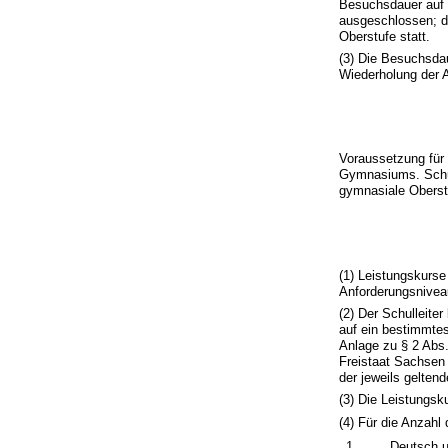
Besuchsdauer auf d
ausgeschlossen; di
Oberstufe statt.
(3) Die Besuchsdau
Wiederholung der A
Voraussetzung für 
Gymnasiums. Schüle
gymnasiale Obers
(1) Leistungskurs
Anforderungsniveau
(2) Der Schulleite
auf ein bestimmte
Anlage zu § 2 Abs
Freistaat Sachsen
der jeweils gelten
(3) Die Leistungsk
(4) Für die Anzahl
1.
Deutsch u