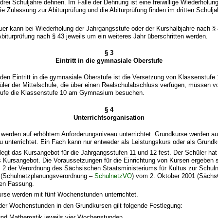
rei Schuljahre dehnen. Im Falle der Dehnung ist eine freiwillige Wiederholun
e Zulassung zur Abiturprüfung und die Abiturprüfung finden im dritten Schulj
er kann bei Wiederholung der Jahrgangsstufe oder der Kurshalbjahre nach § 
biturprüfung nach § 43 jeweils um ein weiteres Jahr überschritten werden.
§ 3
Eintritt in die gymnasiale Oberstufe
den Eintritt in die gymnasiale Oberstufe ist die Versetzung von Klassenstufe
r der Mittelschule, die über einen Realschulabschluss verfügen, müssen vor 
tufe die Klassenstufe 10 am Gymnasium besuchen.
§ 4
Unterrichtsorganisation
e werden auf erhöhtem Anforderungsniveau unterrichtet. Grundkurse werden a
 unterrichtet. Ein Fach kann nur entweder als Leistungskurs oder als Grundk
r legt das Kursangebot für die Jahrgangsstufen 11 und 12 fest. Der Schüler ha
s Kursangebot. Die Voraussetzungen für die Einrichtung von Kursen ergeben s
. 2 der Verordnung des Sächsischen Staatsministeriums für Kultus zur Schul
 (Schulnetzplanungsverordnung –
SchulnetzVO
) vom 2. Oktober 2001 (SächsG
den Fassung.
urse werden mit fünf Wochenstunden unterrichtet.
 der Wochenstunden in den Grundkursen gilt folgende Festlegung:
nd Mathematik jeweils vier Wochenstunden,