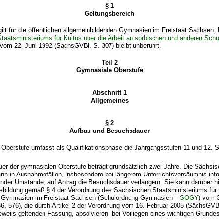
§ 1
Geltungsbereich
ilt für die öffentlichen allgemeinbildenden Gymnasien im Freistaat Sachsen.
aatsministeriums für Kultus über die Arbeit an sorbischen und anderen Schu
vom 22. Juni 1992 (SächsGVBl. S. 307) bleibt unberührt.
Teil 2
Gymnasiale Oberstufe
Abschnitt 1
Allgemeines
§ 2
Aufbau und Besuchsdauer
 Oberstufe umfasst als Qualifikationsphase die Jahrgangsstufen 11 und 12. S
uer der gymnasialen Oberstufe beträgt grundsätzlich zwei Jahre. Die Sächsi
ann in Ausnahmefällen, insbesondere bei längerem Unterrichtsversäumnis info
ender Umstände, auf Antrag die Besuchsdauer verlängern. Sie kann darüber hi
Ausbildung gemäß § 4 der Verordnung des Sächsischen Staatsministeriums für 
e Gymnasien im Freistaat Sachsen (Schulordnung Gymnasien –
SOGY
) vom 
, 576), die durch Artikel 2 der Verordnung vom 16. Februar 2005 (SächsGVBl
 jeweils geltenden Fassung, absolvieren, bei Vorliegen eines wichtigen Grundes