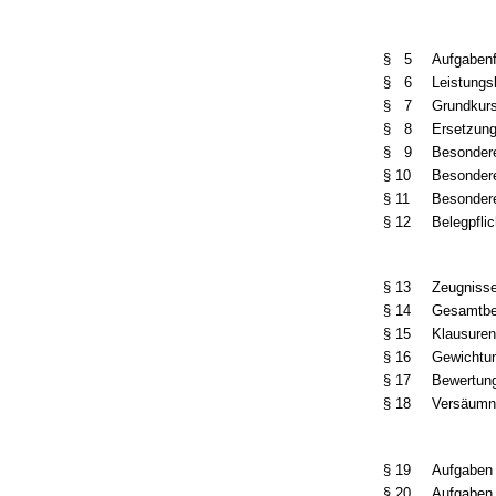
§ 5
Aufgabenf
§ 6
Leistungs
§ 7
Grundkurs
§ 8
Ersetzun
§ 9
Besondere
§ 10
Besondere
§ 11
Besonder
§ 12
Belegpflic
§ 13
Zeugniss
§ 14
Gesamtbe
§ 15
Klausuren
§ 16
Gewichtun
§ 17
Bewertun
§ 18
Versäumni
§ 19
Aufgaben 
§ 20
Aufgaben 