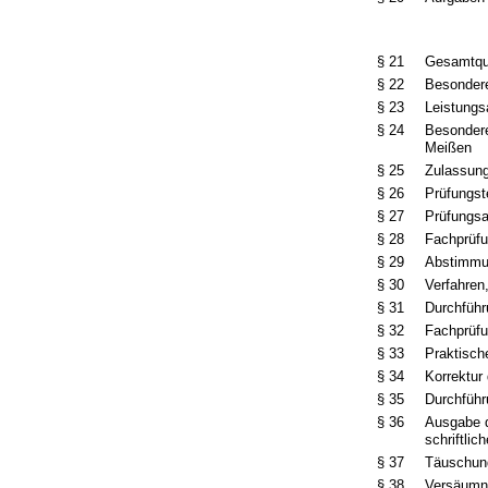
§ 21
Gesamtqua
§ 22
Besondere
§ 23
Leistungs
§ 24
Besondere
Meißen
§ 25
Zulassun
§ 26
Prüfungst
§ 27
Prüfungs
§ 28
Fachprüf
§ 29
Abstimm
§ 30
Verfahren,
§ 31
Durchführ
§ 32
Fachprüfu
§ 33
Praktisch
§ 34
Korrektur
§ 35
Durchführ
§ 36
Ausgabe d
schriftli
§ 37
Täuschung
§ 38
Versäumn