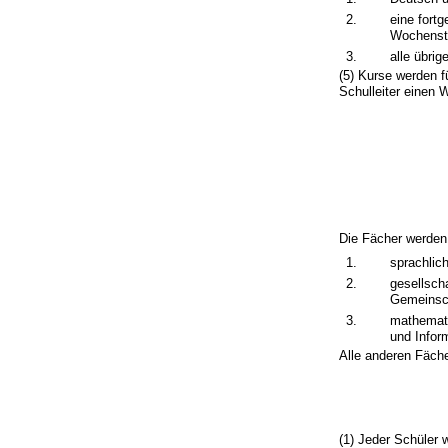
2.
eine fort
Wochenst
3.
alle übri
(5) Kurse werden 
Schulleiter einen
Die Fächer werden
1.
sprachlic
2.
gesellsch
Gemeinsch
3.
mathemati
und Infor
Alle anderen Fäch
(1) Jeder Schüler 