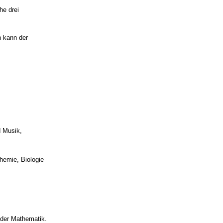
he drei
n kann der
d Musik,
hemie, Biologie
oder Mathematik.