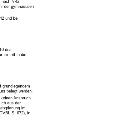
g nach § 42
ahr der gymnasialen
42 und bei
 10 des
Eintritt in die
uf grundlegendem
urs belegt werden.
t keinen Anspruch
ich aus der
netzplanung im
VBl. S. 672), in