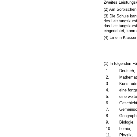
Zweites Leistungsk
(2) Am Sorbischen
(3) Die Schule ka
des Leistungskurs
das Leistungskurs
eingerichtet, kann
(4) Eine in Klass
(1) In folgenden F
1.
Deutsch,
2.
Mathemat
3.
Kunst ode
4.
eine fort
5.
eine weit
6.
Geschicht
7.
Gemeinsch
8.
Geographi
9.
Biologie,
10.
hemie,
11.
Physik,