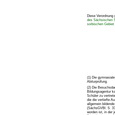
Diese Verordnung g
des Sächsischen St
sorbischen Gebiet
(1) Die gymnasiale
Abiturprüfung.
(2) Die Besuchsda
Bildungsagentur k
Schüler zu vertret
die die vertiefte 
allgemein bildend
(SächsGVBl. S. 336
worden ist, in der