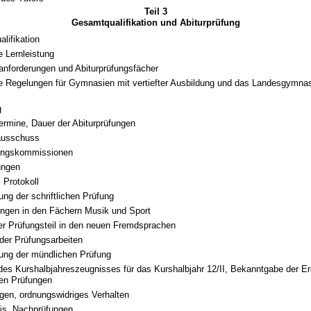
Teil 3
Gesamtqualifikation und Abiturprüfung
lifikation
 Lernleistung
anforderungen und Abiturprüfungsfächer
 Regelungen für Gymnasien mit vertiefter Ausbildung und das Landesgymnas
g
ermine, Dauer der Abiturprüfungen
ausschuss
ungskommissionen
ungen
 Protokoll
ung der schriftlichen Prüfung
ngen in den Fächern Musik und Sport
er Prüfungsteil in den neuen Fremdsprachen
 der Prüfungsarbeiten
ung der mündlichen Prüfung
es Kurshalbjahreszeugnisses für das Kurshalbjahr 12/II, Bekanntgabe der E
chen Prüfungen
en, ordnungswidriges Verhalten
is, Nachprüfungen