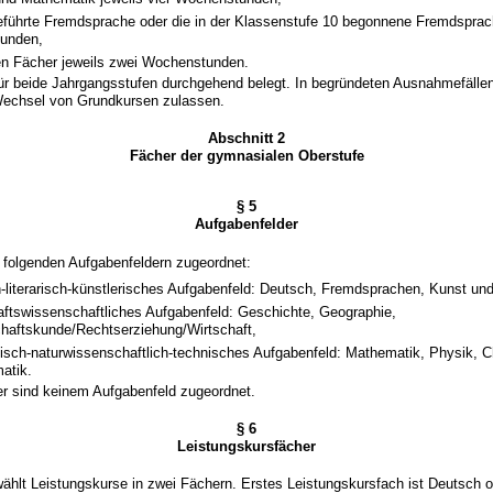
geführte Fremdsprache oder die in der Klassenstufe 10 begonnene Fremdsprac
unden,
gen Fächer jeweils zwei Wochenstunden.
für beide Jahrgangsstufen durchgehend belegt. In begründeten Ausnahmefälle
 Wechsel von Grundkursen zulassen.
Abschnitt 2
Fächer der gymnasialen Oberstufe
§ 5
Aufgabenfelder
 folgenden Aufgabenfeldern zugeordnet:
h-literarisch-künstlerisches Aufgabenfeld: Deutsch, Fremdsprachen, Kunst un
aftswissenschaftliches Aufgabenfeld: Geschichte, Geographie,
aftskunde/Rechtserziehung/Wirtschaft,
sch-naturwissenschaftlich-technisches Aufgabenfeld: Mathematik, Physik, C
matik.
er sind keinem Aufgabenfeld zugeordnet.
§ 6
Leistungskursfächer
wählt Leistungskurse in zwei Fächern. Erstes Leistungskursfach ist Deutsch 