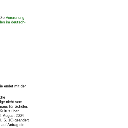
 Die
Verordnung
len im deutsch-
ie endet mit der
sche
lge nicht vom
naus für Schüler,
Kultus über
3. August 2004
. S. 16) geändert
 auf Antrag die