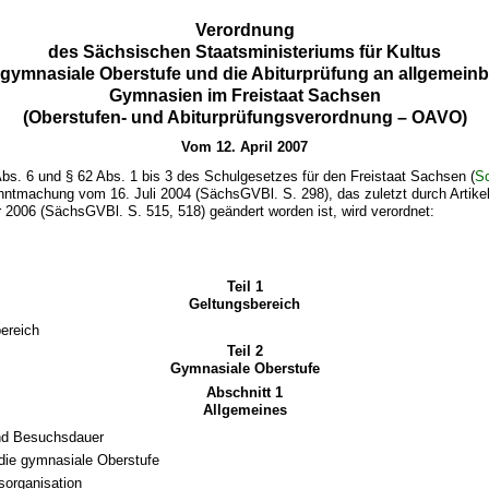
Verordnung
des Sächsischen Staatsministeriums für Kultus
 gymnasiale Oberstufe und die Abiturprüfung an allgemein
Gymnasien im Freistaat Sachsen
(Oberstufen- und Abiturprüfungsverordnung – OAVO)
Vom 12. April 2007
bs. 6 und § 62 Abs. 1 bis 3 des Schulgesetzes für den Freistaat Sachsen (
S
ntmachung vom 16. Juli 2004 (SächsGVBl. S. 298), das zuletzt durch Artike
2006 (SächsGVBl. S. 515, 518) geändert worden ist, wird verordnet:
Teil 1
Geltungsbereich
ereich
Teil 2
Gymnasiale Oberstufe
Abschnitt 1
Allgemeines
nd Besuchsdauer
n die gymnasiale Oberstufe
tsorganisation