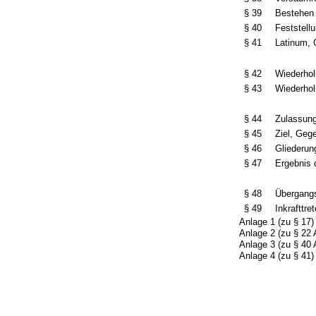
§ 39
Bestehen 
§ 40
Feststell
§ 41
Latinum,
§ 42
Wiederhol
§ 43
Wiederhol
§ 44
Zulassun
§ 45
Ziel, Geg
§ 46
Gliederun
§ 47
Ergebnis 
§ 48
Übergang
§ 49
Inkrafttre
Anlage 1 (zu § 17)
Anlage 2 (zu § 22 
Anlage 3 (zu § 40 
Anlage 4 (zu § 41)