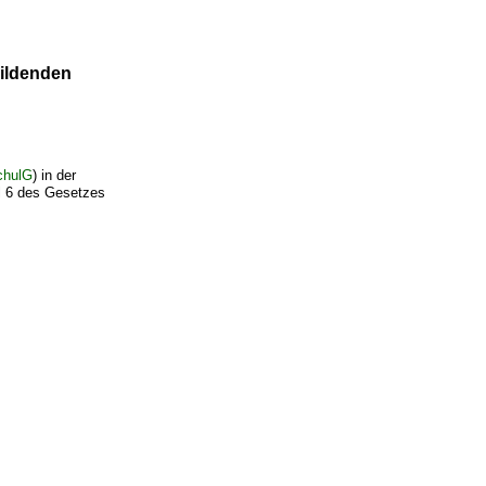
bildenden
chulG
) in der
l 6 des Gesetzes