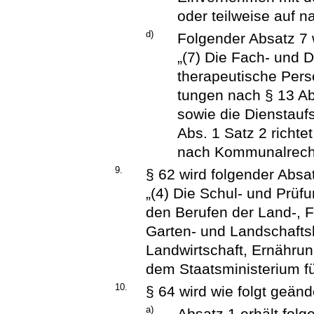
oder teilweise auf 
d)
Folgender Absatz 7 
„(7) Die Fach- und D
therapeutische Pers
tungen nach § 13 Ab
sowie die Dienstauf
Abs. 1 Satz 2 richte
nach Kommunalrech
9.
§ 62 wird folgender Absa
„(4) Die Schul- und Prüf
den Berufen der Land-, F
Garten- und Landschaftsb
Landwirtschaft, Ernähru
dem Staatsministerium fü
10.
§ 64 wird wie folgt geänd
a)
Absatz 1 erhält fol