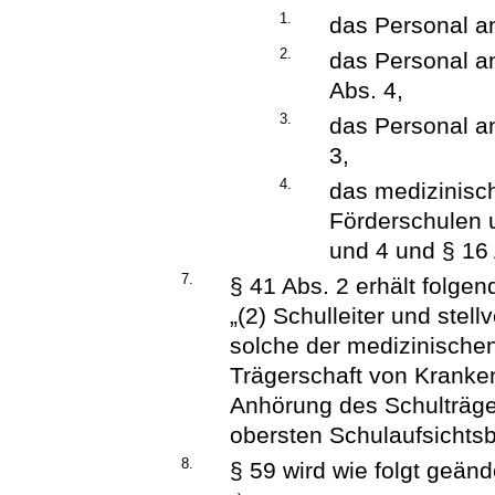
1.
das Personal a
2.
das Personal a
Abs. 4,
3.
das Personal a
3,
4.
das medizinisc
Förderschulen 
und 4 und § 16 
7.
§ 41 Abs. 2 erhält folge
„(2) Schulleiter und ste
solche der medizinischen
Trägerschaft von Kranke
Anhörung des Schulträge
obersten Schulaufsichtsb
8.
§ 59 wird wie folgt geänd