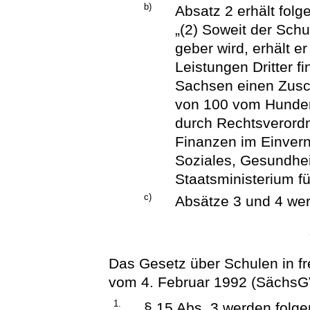
b)
Absatz 2 erhält fol
„(2) Soweit der Schu
geber wird, erhält e
Leistungen Dritter f
Sachsen einen Zusc
von 100 vom Hunder
durch Rechtsverord
Finanzen im Einver
Soziales, Gesundhe
Staatsministerium fü
c)
Absätze 3 und 4 we
Das Gesetz über Schulen in fre
vom 4. Februar 1992 (SächsGVB
1.
§ 15 Abs. 3 werden folge