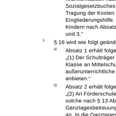
Sozialgesetzbuches 
Tragung der Koste
Eingliederungshilfe.
Kindern nach Absatz
und 3.“
3.
§ 16 wird wie folgt geänd
a)
Absatz 1 erhält fol
„(1) Der Schulträger
Klasse an Mittelsc
außerunterrichtlich
anbieten.“
b)
Absatz 2 erhält fol
„(2) An Förderschu
solche nach § 13 Abs
Ganztagesbetreuung 
an. In die Ganztage