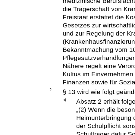
medizinische Berufsfachs
die Trägerschaft von Kr
Freistaat erstattet die Ko
Gesetzes zur wirtschaft
und zur Regelung der K
(Krankenhausfinanzierun
Bekanntmachung vom 10. 
Pflegesatzverhandlunge
Nähere regelt eine Veror
Kultus im Einvernehmen 
Finanzen sowie für Sozia
2.
§ 13 wird wie folgt geänd
a)
Absatz 2 erhält fol
„(2) Wenn die beson
Heimunterbringung d
der Schulpflicht sons
Schulträger dafür So