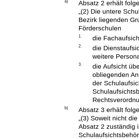
a)
Absatz 2 erhält fol
„(2) Die untere Schu
Bezirk liegenden Gr
Förderschulen
1.
die Fachaufsich
2.
die Dienstaufsi
weitere Persona
3.
die Aufsicht üb
obliegenden An
der Schulaufsic
Schulaufsichts
Rechtsverordnu
b)
Absatz 3 erhält fol
„(3) Soweit nicht di
Absatz 2 zuständig i
Schulaufsichtsbehö