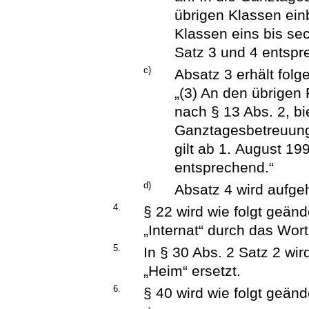
übrigen Klassen ein
Klassen eins bis sec
Satz 3 und 4 entspr
c)
Absatz 3 erhält fol
„(3) An den übrige
nach § 13 Abs. 2, bi
Ganztagesbetreuung 
gilt ab 1. August 19
entsprechend.“
d)
Absatz 4 wird aufge
4.
§ 22 wird wie folgt geänd
„Internat“ durch das Wort
5.
In § 30 Abs. 2 Satz 2 wir
„Heim“ ersetzt.
6.
§ 40 wird wie folgt geänd