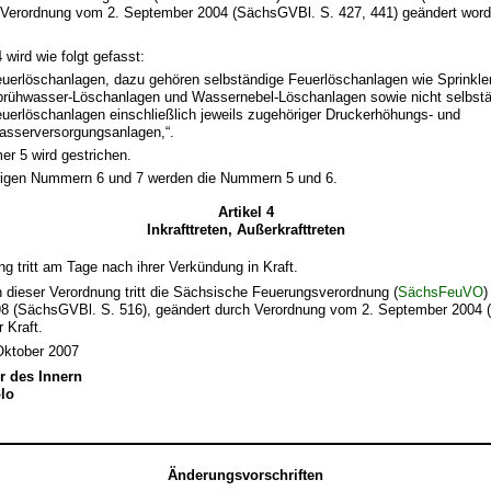
r Verordnung vom 2. September 2004 (SächsGVBl. S. 427, 441) geändert worde
wird wie folgt gefasst:
uerlöschanlagen, dazu gehören selbständige Feuerlöschanlagen wie Sprinkle
rühwasser-Löschanlagen und Wassernebel-Löschanlagen sowie nicht selbst
uerlöschanlagen einschließlich jeweils zugehöriger Druckerhöhungs- und
sserversorgungsanlagen,“.
r 5 wird gestrichen.
rigen Nummern 6 und 7 werden die Nummern 5 und 6.
Artikel 4
Inkrafttreten, Außerkrafttreten
ng tritt am Tage nach ihrer Verkündung in Kraft.
ten dieser Verordnung tritt die Sächsische Feuerungsverordnung (
SächsFeuVO
)
8 (SächsGVBl. S. 516), geändert durch Verordnung vom 2. September 2004
 Kraft.
Oktober 2007
r des Innern
olo
Änderungsvorschriften