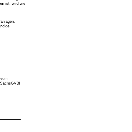
n ist, wird wie
ranlagen,
ändige
 vom
 (SächsGVBl