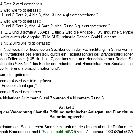
 4 Satz 2 wird gestrichen.
2 wird wie folgt gefasst:
 1 und 2 Satz 2, 4 bis 8, Abs. 3 und 4 gilt entsprechend.“
2 wird wie folgt gefasst:
. 2 und 3 Satz 2, Abs. 4 Satz 2, Abs. 5 und 6 gilt entsprechend.“
bs. 1, 2 und 3 sowie § 33 Abs. 1 und 2 wird die Angabe „TÜV Industrie Ser
eweils durch die Angabe „TÜV SÜD Industrie Service GmbH“ ersetzt.
1 Nr. 2 wird wie folgt gefasst:
n Nachweis ihrer besonderen Sachkunde in der Fachrichtung im Sinne von § 3
re Prüftätigkeit beziehen soll, durch ein Fachgutachten der Brandenburgisch
 den Fällen des § 35 Nr. 1 bis 7, der Industrie- und Handelskammer Region Stu
llen des § 35 Nr. 1 bis 5 oder der Industrie- und Handelskammer Saarland in 
35 Nr. 6 und 7 erbracht haben und“.
wie folgt geändert:
mmer 4 wird wie folgt gefasst:
. Feuerlöschanlagen;“.
mmer 5 wird gestrichen.
e bisherigen Nummern 6 und 7 werden die Nummern 5 und 6.
Artikel 3
 der Verordnung über die Prüfung technischer Anlagen und Einrichtu
Bauordnungsrecht
rordnung des Sächsischen Staatsministeriums des Innern über die Prüfung te
 nach Bauordnungsrecht (
SächsTechPrüfVO
) vom 7. Februar 2000 (SächsGVBl