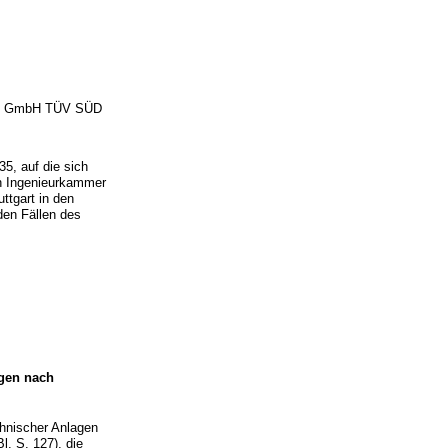
vice GmbH TÜV SÜD
5, auf die sich
en Ingenieurkammer
ttgart in den
den Fällen des
ngen nach
chnischer Anlagen
. S. 127), die