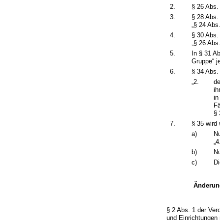
2.
§ 26 Abs.
3.
§ 28 Abs. 
„§ 24 Abs.
4.
§ 30 Abs. 
„§ 26 Abs
5.
In § 31 A
Gruppe“ j
6.
§ 34 Abs. 
„2.
de
ih
in
Fä
§ 
7.
§ 35 wird 
a)
Nu
„4
b)
Nu
c)
Di
Änderung
§ 2 Abs. 1 der Ve
und Einrichtungen