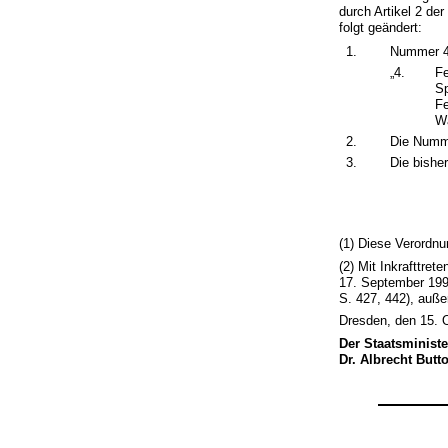
durch Artikel 2 de
folgt geändert:
1.
Nummer 4 
„4.
Fe
Sp
Fe
Wa
2.
Die Numme
3.
Die bishe
(1) Diese Verordnu
(2) Mit Inkrafttre
17. September 199
S. 427, 442), außer
Dresden, den 15. 
Der Staatsministe
Dr. Albrecht Butt