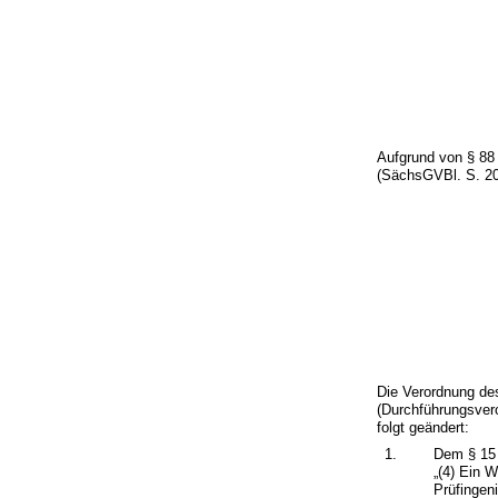
Aufgrund von § 88 
(SächsGVBl. S. 200
Die Verordnung de
(Durchführungsve
folgt geändert:
1.
Dem § 15 
„(4) Ein 
Prüfingen