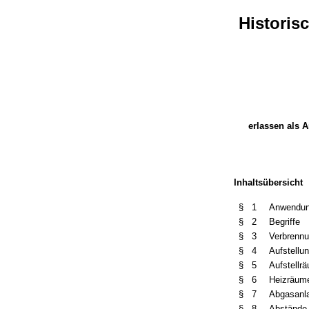
Histori
erlassen als A
Inhaltsübersicht
§ 1
Anwendun
§ 2
Begriffe
§ 3
Verbrennu
§ 4
Aufstellu
§ 5
Aufstellr
§ 6
Heizräum
§ 7
Abgasanl
§ 8
Abstände 