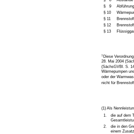
§ 9
Abführun
§ 10
Wärmepump
§ 11
Brennstof
§ 12
Brennstof
§ 13
Flüssigg
1
Diese Verordnung
28. Mai 2004 (Säch
(SächsGVBl. S. 142
Wärmepumpen und B
oder der Warmwass
nicht für Brennsto
(1) Als Nennleistun
1.
die auf dem 
Gesamtleistu
2.
die in den G
einem Zusatz