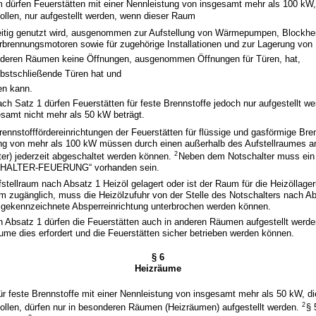
dürfen Feuerstätten mit einer Nennleistung von insgesamt mehr als 100 kW, 
ollen, nur aufgestellt werden, wenn dieser Raum
eitig genutzt wird, ausgenommen zur Aufstellung von Wärmepumpen, Blockhe
rbrennungsmotoren sowie für zugehörige Installationen und zur Lagerung von 
deren Räumen keine Öffnungen, ausgenommen Öffnungen für Türen, hat,
lbstschließende Türen hat und
en kann.
h Satz 1 dürfen Feuerstätten für feste Brennstoffe jedoch nur aufgestellt w
samt nicht mehr als 50 kW beträgt.
ennstofffördereinrichtungen der Feuerstätten für flüssige und gasförmige Bren
g von mehr als 100 kW müssen durch einen außerhalb des Aufstellraumes a
2
ter) jederzeit abgeschaltet werden können.
Neben dem Notschalter muss ein 
SCHALTER-FEUERUNG“ vorhanden sein.
fstellraum nach Absatz 1 Heizöl gelagert oder ist der Raum für die Heizöllage
m zugänglich, muss die Heizölzufuhr von der Stelle des Notschalters nach A
 gekennzeichnete Absperreinrichtung unterbrochen werden können.
 Absatz 1 dürfen die Feuerstätten auch in anderen Räumen aufgestellt werde
me dies erfordert und die Feuerstätten sicher betrieben werden können.
§ 6
Heizräume
ür feste Brennstoffe mit einer Nennleistung von insgesamt mehr als 50 kW, die
2
ollen, dürfen nur in besonderen Räumen (Heizräumen) aufgestellt werden.
§ 