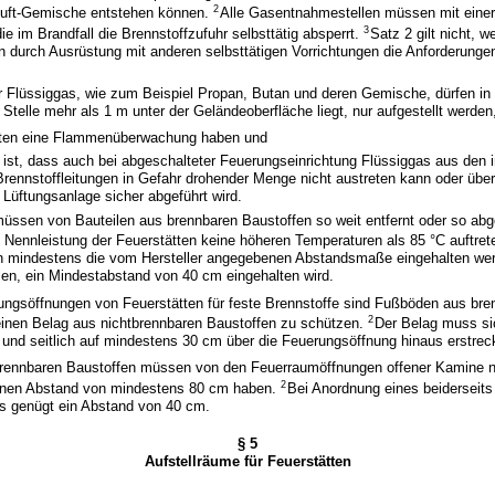
2
Luft-Gemische entstehen können.
Alle Gasentnahmestellen müssen mit einer
3
ie im Brandfall die Brennstoffzufuhr selbsttätig absperrt.
Satz 2 gilt nicht, w
 durch Ausrüstung mit anderen selbsttätigen Vorrichtungen die Anforderunge
ür Flüssiggas, wie zum Beispiel Propan, Butan und deren Gemische, dürfen i
Stelle mehr als 1 m unter der Geländeoberfläche liegt, nur aufgestellt werde
tten eine Flammenüberwachung haben und
t ist, dass auch bei abgeschalteter Feuerungseinrichtung Flüssiggas aus den 
Brennstoffleitungen in Gefahr drohender Menge nicht austreten kann oder über
Lüftungsanlage sicher abgeführt wird.
müssen von Bauteilen aus brennbaren Baustoffen so weit entfernt oder so abg
 Nennleistung der Feuerstätten keine höheren Temperaturen als 85 °C auftre
wenn mindestens die vom Hersteller angegebenen Abstandsmaße eingehalten we
en, ein Mindestabstand von 40 cm eingehalten wird.
ungsöffnungen von Feuerstätten für feste Brennstoffe sind Fußböden aus bre
2
einen Belag aus nichtbrennbaren Baustoffen zu schützen.
Der Belag muss si
und seitlich auf mindestens 30 cm über die Feuerungsöffnung hinaus erstrec
brennbaren Baustoffen müssen von den Feuerraumöffnungen offener Kamine 
2
inen Abstand von mindestens 80 cm haben.
Bei Anordnung eines beiderseits
s genügt ein Abstand von 40 cm.
§ 5
Aufstellräume für Feuerstätten