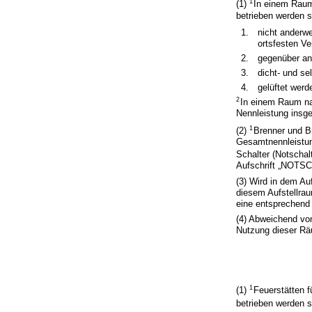
1
(1)
In einem Raum 
betrieben werden s
1.
nicht anderw
ortsfesten Ve
2.
gegenüber an
3.
dicht- und se
4.
gelüftet werd
2
In einem Raum nac
Nennleistung insge
1
(2)
Brenner und Br
Gesamtnennleistun
Schalter (Notschal
Aufschrift „NOT
(3) Wird in dem Au
diesem Aufstellrau
eine entsprechend
(4) Abweichend von
Nutzung dieser Räu
1
(1)
Feuerstätten f
betrieben werden s