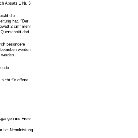
ch Absatz 1 Nr. 3
eicht die
2
Leitung hat.
Der
lowatt 2 cm² mehr
 Querschnitt darf
urch besondere
 betrieben werden
t werden.
hende
 nicht für offene
gängen ins Freie
r bei Nennleistung