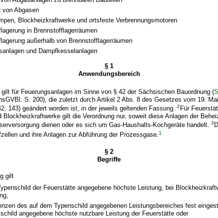
g von Abgasen
en, Blockheizkraftwerke und ortsfeste Verbrennungsmotoren
flagerung in Brennstofflagerräumen
flagerung außerhalb von Brennstofflagerräumen
asanlagen und Dampfkesselanlagen
§ 1
Anwendungsbereich
 gilt für Feuerungsanlagen im Sinne von § 42 der Sächsischen Bauordnung (
sGVBl. S. 200), die zuletzt durch Artikel 2 Abs. 8 des Gesetzes vom 19. Ma
2
, 143) geändert worden ist, in der jeweils geltenden Fassung.
Für Feuerstät
lockheizkraftwerke gilt die Verordnung nur, soweit diese Anlagen der Beh
3
erversorgung dienen oder es sich um Gas-Haushalts-Kochgeräte handelt.
D
1
ffzellen und ihre Anlagen zur Abführung der Prozessgase.
§ 2
Begriffe
g gilt
Typenschild der Feuerstätte angegebene höchste Leistung, bei Blockheizkraft
ng,
renzen des auf dem Typenschild angegebenen Leistungsbereiches fest eingeste
schild angegebene höchste nutzbare Leistung der Feuerstätte oder