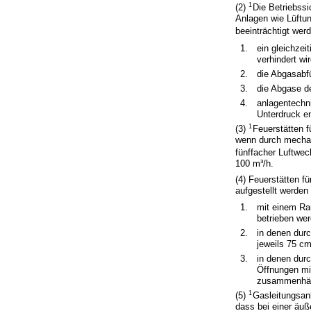
1
(2)
Die Betriebss
Anlagen wie Lüftu
beeinträchtigt wer
1.
ein gleichzei
verhindert wir
2.
die Abgasabf
3.
die Abgase d
4.
anlagentechni
Unterdruck e
1
(3)
Feuerstätten 
wenn durch mechan
fünffacher Luftwech
100 m³/h.
(4) Feuerstätten 
aufgestellt werden
1.
mit einem Rau
betrieben we
2.
in denen dur
jeweils 75 cm
3.
in denen dur
Öffnungen mi
zusammenhäng
1
(5)
Gasleitungsan
dass bei einer äu