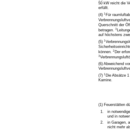
50 kW reicht die V
erfüllt.
1
(4)
Für raumluftab
Verbrennungsluftve
Querschnitt der Ö
3
betragen.
Leitung
auf höchstens zwei
1
(5)
Verbrennungslu
Sicherheitseinrich
2
können.
Der erfor
3
Verbrennungsluftö
(6) Abweichend von
Verbrennungsluftv
1
(7)
Die Absätze 1
Kamine.
(1) Feuerstätten dü
1.
in notwendig
und in notwen
2.
in Garagen, 
nicht mehr al