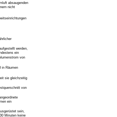
umluft absaugenden
nern nicht
heitseinrichtungen
hrlicher
ufgestellt werden,
ndestens ein
volumenstrom von
 3 in Räumen
t sie gleichzeitig
stquerschnitt von
angeordnete
umen ein
usgerüstet sein,
 30 Minuten keine