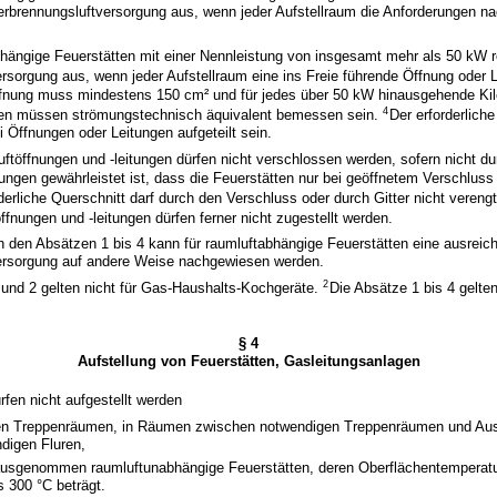
erbrennungsluftversorgung aus, wenn jeder Aufstellraum die Anforderungen na
hängige Feuerstätten mit einer Nennleistung von insgesamt mehr als 50 kW r
rsorgung aus, wenn jeder Aufstellraum eine ins Freie führende Öffnung oder 
ffnung muss mindestens 150 cm² und für jedes über 50 kW hinausgehende Ki
4
en müssen strömungstechnisch äquivalent bemessen sein.
Der erforderliche
 Öffnungen oder Leitungen aufgeteilt sein.
ftöffnungen und -leitungen dürfen nicht verschlossen werden, sofern nicht d
tungen gewährleistet ist, dass die Feuerstätten nur bei geöffnetem Verschluss
derliche Querschnitt darf durch den Verschluss oder durch Gitter nicht vereng
ffnungen und -leitungen dürfen ferner nicht zugestellt werden.
 den Absätzen 1 bis 4 kann für raumluftabhängige Feuerstätten eine ausreic
ersorgung auf andere Weise nachgewiesen werden.
2
 und 2 gelten nicht für Gas-Haushalts-Kochgeräte.
Die Absätze 1 bis 4 gelten
§ 4
Aufstellung von Feuerstätten, Gasleitungsanlagen
rfen nicht aufgestellt werden
en Treppenräumen, in Räumen zwischen notwendigen Treppenräumen und Aus
digen Fluren,
ausgenommen raumluftunabhängige Feuerstätten, deren Oberflächentemperatu
s 300 °C beträgt.