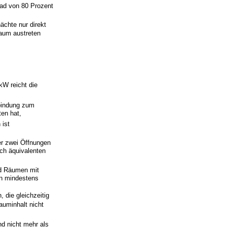
rad von 80 Prozent
ächte nur direkt
raum austreten
kW reicht die
rbindung zum
ten hat,
ist
er zwei Öffnungen
sch äquivalenten
nd Räumen mit
on mindestens
 die gleichzeitig
uminhalt nicht
nd nicht mehr als