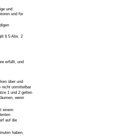
ige und
toren und für
digen
lt § 5 Abs. 2
e erfüllt, und
ken über und
nicht unmittelbar
tze 1 und 2 gelten
 Räumen, wenn
it einem
lenten
rf auf die
inuten haben,