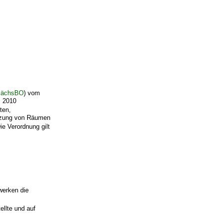
SächsBO
) vom
i 2010
ten,
eizung von Räumen
ie Verordnung gilt
werken die
llte und auf