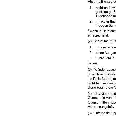
Abs. 4 gilt entspr
1.
nicht anderwe
gasförmige B
zugehörige In
2.
mit Aufentha
Treppenräumen
4
Wenn in Heizräume
entsprechend.
(2) Heizräume mü
1.
mindestens e
2.
einen Ausgang
3.
Türen, die in
haben.
1
(3)
Wände, ausge
unter ihnen müsse
ins Freie führen,
nicht für Trennwä
diese Räume die An
1
(4)
Heizräume müs
Querschnitt von mi
Querschnitten ha
Verbrennungsluftv
1
(5)
Lüftungsleitu