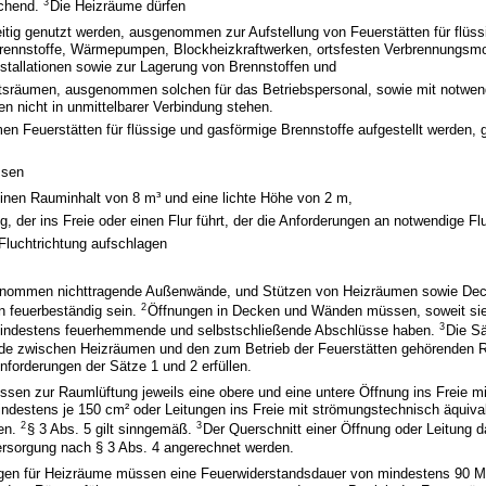
3
echend.
Die Heizräume dürfen
itig genutzt werden, ausgenommen zur Aufstellung von Feuerstätten für flüss
rennstoffe, Wärmepumpen, Blockheizkraftwerken, ortsfesten Verbrennungsmo
stallationen sowie zur Lagerung von Brennstoffen und
ltsräumen, ausgenommen solchen für das Betriebspersonal, sowie mit notwen
 nicht in unmittelbarer Verbindung stehen.
n Feuerstätten für flüssige und gasförmige Brennstoffe aufgestellt werden, gi
ssen
inen Rauminhalt von 8 m³ und eine lichte Höhe von 2 m,
, der ins Freie oder einen Flur führt, der die Anforderungen an notwendige Flur
 Fluchtrichtung aufschlagen
nommen nichttragende Außenwände, und Stützen von Heizräumen sowie Dec
2
n feuerbeständig sein.
Öffnungen in Decken und Wänden müssen, soweit sie 
3
 mindestens feuerhemmende und selbstschließende Abschlüsse haben.
Die Sä
nde zwischen Heizräumen und den zum Betrieb der Feuerstätten gehörenden
forderungen der Sätze 1 und 2 erfüllen.
sen zur Raumlüftung jeweils eine obere und eine untere Öffnung ins Freie m
ndestens je 150 cm² oder Leitungen ins Freie mit strömungstechnisch äquiva
2
3
ben.
§ 3 Abs. 5 gilt sinngemäß.
Der Querschnitt einer Öffnung oder Leitung da
ersorgung nach § 3 Abs. 4 angerechnet werden.
ngen für Heizräume müssen eine Feuerwiderstandsdauer von mindestens 90 M