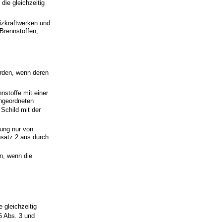
die gleichzeitig
izkraftwerken und
Brennstoffen,
erden, wenn deren
nstoffe mit einer
ngeordneten
Schild mit der
rung nur von
bsatz 2 aus durch
n, wenn die
 gleichzeitig
5 Abs. 3 und