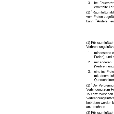
3.
bei Feuerstä
ermittelte Lei
1
(2)
Raumluftunabhä
vom Freien zugefüh
2
kann.
Andere Feue
(1) Für raumluftab
Verbrennungsluftve
1.
mindestens e
Freien), und 
2.
mit anderen 
(Verbrennungs
3.
eine ins Fre
mit einem lic
Querschnitten
1
(2)
Der Verbrennu
Verbindung zum Fr
150 cm² zwischen 
Verbrennungsluftve
betrieben werden 
anzurechnen.
(3) Für raumluftab