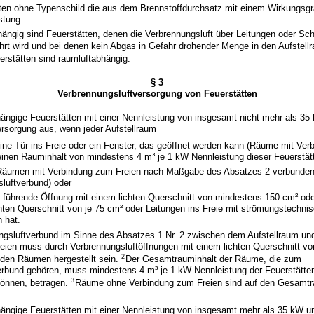
tten ohne Typenschild die aus dem Brennstoffdurchsatz mit einem Wirkungsg
stung.
ngig sind Feuerstätten, denen die Verbrennungsluft über Leitungen oder Sch
rt wird und bei denen kein Abgas in Gefahr drohender Menge in den Aufstell
rstätten sind raumluftabhängig.
§ 3
Verbrennungsluftversorgung von Feuerstätten
hängige Feuerstätten mit einer Nennleistung von insgesamt nicht mehr als 35 
rsorgung aus, wenn jeder Aufstellraum
ine Tür ins Freie oder ein Fenster, das geöffnet werden kann (Räume mit Ve
einen Rauminhalt von mindestens 4 m³ je 1 kW Nennleistung dieser Feuerstät
Räumen mit Verbindung zum Freien nach Maßgabe des Absatzes 2 verbunden 
luftverbund) oder
ie führende Öffnung mit einem lichten Querschnitt von mindestens 150 cm² od
hten Querschnitt von je 75 cm² oder Leitungen ins Freie mit strömungstechni
 hat.
ngsluftverbund im Sinne des Absatzes 1 Nr. 2 zwischen dem Aufstellraum u
eien muss durch Verbrennungsluftöffnungen mit einem lichten Querschnitt v
2
den Räumen hergestellt sein.
Der Gesamtrauminhalt der Räume, die zum
rbund gehören, muss mindestens 4 m³ je 1 kW Nennleistung der Feuerstätten,
3
können, betragen.
Räume ohne Verbindung zum Freien sind auf den Gesamtra
hängige Feuerstätten mit einer Nennleistung von insgesamt mehr als 35 kW u