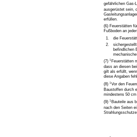
gefährlichen Gas-
ausgerüstet sein, d
Gasleitungsanlagen
erfüllen.
(6) Feuerstätten f
Fußboden an jeder 
1.
die Feuerstä
2.
sichergestell
befindlichen 
mechanische 
1
(7)
Feuerstätten 
dass an diesen bei
gilt als erfüllt, 
diese Angaben fehl
1
(8)
Vor den Feuer
Baustoffen durch 
mindestens 50 cm 
1
(9)
Bauteile aus 
nach den Seiten e
Strahlungsschutze