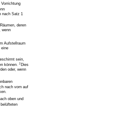
 Vorrichtung
enn
n nach Satz 1
n Räumen, deren
n, wenn
im Aufstellraum
 eine
eschirmt sein,
2
ten können.
Dies
rden oder, wenn
nnbaren
ch nach vorn auf
ken.
nach oben und
 belüfteten