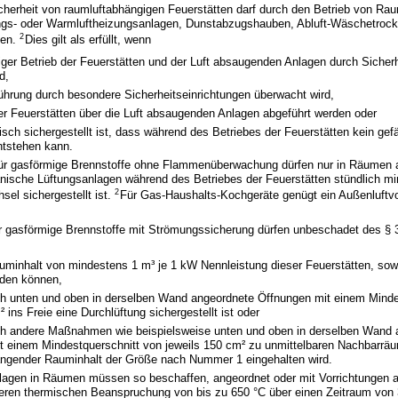
icherheit von raumluftabhängigen Feuerstätten darf durch den Betrieb von Ra
ngs- oder Warmluftheizungsanlagen, Dunstabzugshauben, Abluft-Wäschetrock
2
den.
Dies gilt als erfüllt, wenn
tiger Betrieb der Feuerstätten und der Luft absaugenden Anlagen durch Sicher
d,
ührung durch besondere Sicherheitseinrichtungen überwacht wird,
er Feuerstätten über die Luft absaugenden Anlagen abgeführt werden oder
sch sichergestellt ist, dass während des Betriebes der Feuerstätten kein gefä
ntstehen kann.
für gasförmige Brennstoffe ohne Flammenüberwachung dürfen nur in Räumen a
ische Lüftungsanlagen während des Betriebes der Feuerstätten stündlich mi
2
sel sichergestellt ist.
Für Gas-Haushalts-Kochgeräte genügt ein Außenluft
für gasförmige Brennstoffe mit Strömungssicherung dürfen unbeschadet des §
minhalt von mindestens 1 m³ je 1 kW Nennleistung dieser Feuerstätten, sowei
rden können,
ch unten und oben in derselben Wand angeordnete Öffnungen mit einem Minde
² ins Freie eine Durchlüftung sichergestellt ist oder
ch andere Maßnahmen wie beispielsweise unten und oben in derselben Wand 
t einem Mindestquerschnitt von jeweils 150 cm² zu unmittelbaren Nachbarrä
ender Rauminhalt der Größe nach Nummer 1 eingehalten wird.
lagen in Räumen müssen so beschaffen, angeordnet oder mit Vorrichtungen a
ßeren thermischen Beanspruchung von bis zu 650 °C über einen Zeitraum von