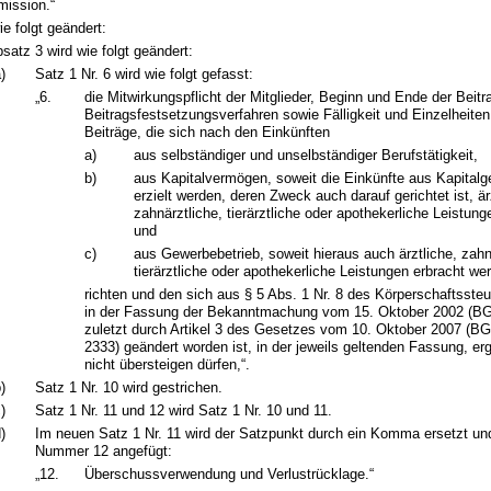
ission.“
ie folgt geändert:
satz 3 wird wie folgt geändert:
)
Satz 1 Nr. 6 wird wie folgt gefasst:
„6.
die Mitwirkungspflicht der Mitglieder, Beginn und Ende der Beitra
Beitragsfestsetzungsverfahren sowie Fälligkeit und Einzelheite
Beiträge, die sich nach den Einkünften
a)
aus selbständiger und unselbständiger Berufstätigkeit,
b)
aus Kapitalvermögen, soweit die Einkünfte aus Kapitalg
erzielt werden, deren Zweck auch darauf gerichtet ist, är
zahnärztliche, tierärztliche oder apothekerliche Leistung
und
c)
aus Gewerbebetrieb, soweit hieraus auch ärztliche, zahn
tierärztliche oder apothekerliche Leistungen erbracht we
richten und den sich aus § 5 Abs. 1 Nr. 8 des Körperschaftsste
in der Fassung der Bekanntmachung vom 15. Oktober 2002 (BGB
zuletzt durch Artikel 3 des Gesetzes vom 10. Oktober 2007 (BGB
2333) geändert worden ist, in der jeweils geltenden Fassung, e
nicht übersteigen dürfen,“.
)
Satz 1 Nr. 10 wird gestrichen.
)
Satz 1 Nr. 11 und 12 wird Satz 1 Nr. 10 und 11.
)
Im neuen Satz 1 Nr. 11 wird der Satzpunkt durch ein Komma ersetzt un
Nummer 12 angefügt:
„12.
Überschussverwendung und Verlustrücklage.“