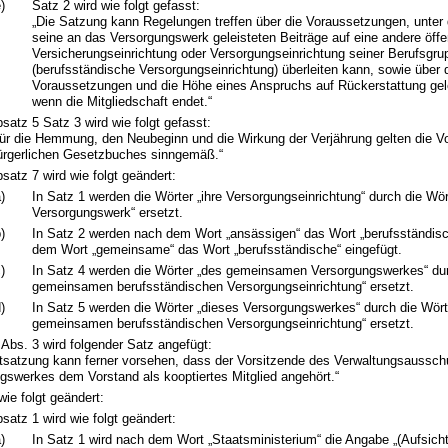
)
Satz 2 wird wie folgt gefasst:
„Die Satzung kann Regelungen treffen über die Voraussetzungen, unter 
seine an das Versorgungswerk geleisteten Beiträge auf eine andere öffen
Versicherungseinrichtung oder Versorgungseinrichtung seiner Berufsgru
(berufsständische Versorgungseinrichtung) überleiten kann, sowie über 
Voraussetzungen und die Höhe eines Anspruchs auf Rückerstattung gele
wenn die Mitgliedschaft endet.“
satz 5 Satz 3 wird wie folgt gefasst:
ür die Hemmung, den Neubeginn und die Wirkung der Verjährung gelten die Vo
rgerlichen Gesetzbuches sinngemäß.“
satz 7 wird wie folgt geändert:
)
In Satz 1 werden die Wörter „ihre Versorgungseinrichtung“ durch die Wört
Versorgungswerk“ ersetzt.
)
In Satz 2 werden nach dem Wort „ansässigen“ das Wort „berufsständis
dem Wort „gemeinsame“ das Wort „berufsständische“ eingefügt.
)
In Satz 4 werden die Wörter „des gemeinsamen Versorgungswerkes“ dur
gemeinsamen berufsständischen Versorgungseinrichtung“ ersetzt.
)
In Satz 5 werden die Wörter „dieses Versorgungswerkes“ durch die Wört
gemeinsamen berufsständischen Versorgungseinrichtung“ ersetzt.
Abs. 3 wird folgender Satz angefügt:
tsatzung kann ferner vorsehen, dass der Vorsitzende des Verwaltungsaussc
gswerkes dem Vorstand als kooptiertes Mitglied angehört.“
wie folgt geändert:
satz 1 wird wie folgt geändert:
)
In Satz 1 wird nach dem Wort „Staatsministerium“ die Angabe „(Aufsich