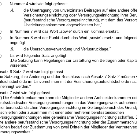
)
Nummer 4 wird wie folgt gefasst:
„4.
die Übertragung von unverzinsten Beiträgen auf eine andere öffen
Versicherungseinrichtung oder Versorgungseinrichtung ihrer Ber
(berufsständische Versorgungseinrichtung), mit dem das Versor
Überleitungsabkommen abgeschlossen hat,“.
)
In Nummer 7 wird das Wort „sowie“ durch ein Komma ersetzt.
)
In Nummer 8 wird der Punkt durch das Wort „sowie“ ersetzt und folge
angefügt:
„9.
die Überschussverwendung und Verlustrücklage.“
)
Es wird folgender Satz angefügt:
„Die Satzung kann Regelungen zur Erstattung von Beiträgen oder Kapit
vorsehen.“
satz 6 Satz 2 wird wie folgt gefasst:
ie Satzung, ihre Änderung und der Beschluss nach Absatz 7 Satz 2 müssen 
fsichtsbehörde im Einvernehmen mit der Versicherungsaufsichtsbehörde nac
nehmigt werden.“
satz 7 wird wie folgt gefasst:
7) Die Architektenkammer kann die Mitglieder anderer Architektenkammern od
rufsständischer Versorgungseinrichtungen in das Versorgungswerk aufnehmen
ner berufsständischen Versorgungseinrichtung im Geltungsbereich des Grund
schließen oder zusammen mit einer oder mehreren berufsständischen
rsorgungseinrichtungen eine gemeinsame Versorgungseinrichtung schaffen. 
ne andere berufsständische Versorgungseinrichtung oder der Zusammenschlus
lchen bedarf der Zustimmung von zwei Dritteln der Mitglieder der Vertreterv
rsorgungswerkes.“