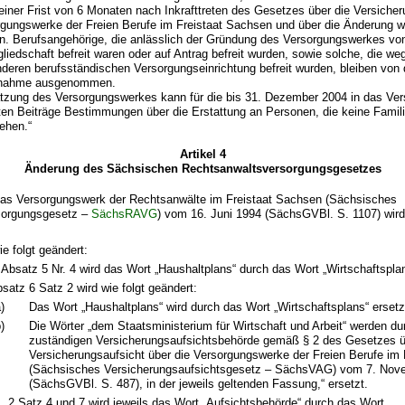
 einer Frist von 6 Monaten nach Inkrafttreten des Gesetzes über die Versiche
rgungswerke der Freien Berufe im Freistaat Sachsen und über die Änderung w
n. Berufsangehörige, die anlässlich der Gründung des Versorgungswerkes vo
tgliedschaft befreit waren oder auf Antrag befreit wurden, sowie solche, die w
anderen berufsständischen Versorgungseinrichtung befreit wurden, bleiben von 
eilnahme ausgenommen.
atzung des Versorgungswerkes kann für die bis 31. Dezember 2004 in das Ve
ten Beiträge Bestimmungen über die Erstattung an Personen, die keine Famil
sehen.“
Artikel 4
Änderung des Sächsischen Rechtsanwaltsversorgungsgesetzes
as Versorgungswerk der Rechtsanwälte im Freistaat Sachsen (Sächsisches
sorgungsgesetz –
SächsRAVG
) vom 16. Juni 1994 (SächsGVBl. S. 1107) wird 
ie folgt geändert:
 Absatz 5 Nr. 4 wird das Wort „Haushaltplans“ durch das Wort „Wirtschaftsplan
satz 6 Satz 2 wird wie folgt geändert:
)
Das Wort „Haushaltplans“ wird durch das Wort „Wirtschaftsplans“ ersetz
)
Die Wörter „dem Staatsministerium für Wirtschaft und Arbeit“ werden dur
zuständigen Versicherungsaufsichtsbehörde gemäß § 2 des Gesetzes ü
Versicherungsaufsicht über die Versorgungswerke der Freien Berufe im
(Sächsisches Versicherungsaufsichtsgesetz – SächsVAG) vom 7. Nov
(SächsGVBl. S. 487), in der jeweils geltenden Fassung,“ ersetzt.
s. 2 Satz 4 und 7 wird jeweils das Wort „Aufsichtsbehörde“ durch das Wort