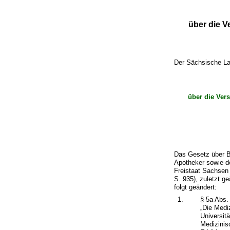
über die V
Der Sächsische La
über die Ver
Das Gesetz über Be
Apotheker sowie d
Freistaat Sachse
S. 935), zuletzt g
folgt geändert:
1.
§ 5a Abs. 
„Die Medi
Universit
Medizinis