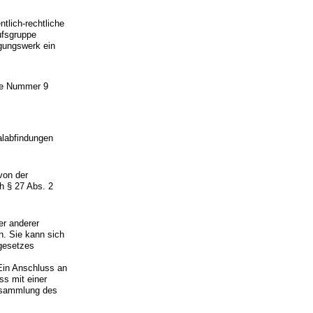
tlich-rechtliche
ufsgruppe
gungswerk ein
nde Nummer 9
alabfindungen
von der
h § 27 Abs. 2
er anderer
. Sie kann sich
gesetzes
Ein Anschluss an
s mit einer
ersammlung des