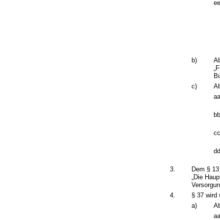
ee
b)
Ab
„F
Bü
c)
Ab
aa
bb
cc
dd
3.
Dem § 13 
„Die Haup
Versorgun
4.
§ 37 wird 
a)
Ab
aa