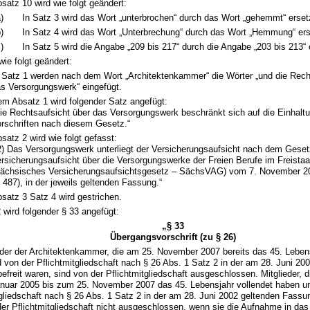
satz 10 wird wie folgt geändert:
)
In Satz 3 wird das Wort „unterbrochen“ durch das Wort „gehemmt“ erset
)
In Satz 4 wird das Wort „Unterbrechung“ durch das Wort „Hemmung“ ers
)
In Satz 5 wird die Angabe „209 bis 217“ durch die Angabe „203 bis 213“ 
wie folgt geändert:
 Satz 1 werden nach dem Wort „Architektenkammer“ die Wörter „und die Rech
s Versorgungswerk“ eingefügt.
m Absatz 1 wird folgender Satz angefügt:
ie Rechtsaufsicht über das Versorgungswerk beschränkt sich auf die Einhalt
rschriften nach diesem Gesetz.“
satz 2 wird wie folgt gefasst:
2) Das Versorgungswerk unterliegt der Versicherungsaufsicht nach dem Geset
rsicherungsaufsicht über die Versorgungswerke der Freien Berufe im Freista
Sächsisches Versicherungsaufsichtsgesetz – SächsVAG) vom 7. November 
 487), in der jeweils geltenden Fassung.“
satz 3 Satz 4 wird gestrichen.
 wird folgender § 33 angefügt:
„§ 33
Übergangsvorschrift (zu § 26)
ieder der Architektenkammer, die am 25. November 2007 bereits das 45. Leben
 von der Pflichtmitgliedschaft nach § 26 Abs. 1 Satz 2 in der am 28. Juni 20
efreit waren, sind von der Pflichtmitgliedschaft ausgeschlossen. Mitglieder, 
nuar 2005 bis zum 25. November 2007 das 45. Lebensjahr vollendet haben u
tgliedschaft nach § 26 Abs. 1 Satz 2 in der am 28. Juni 2002 geltenden Fassun
der Pflichtmitgliedschaft nicht ausgeschlossen, wenn sie die Aufnahme in da