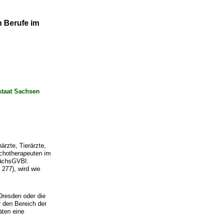
n Berufe im
staat Sachsen
rzte, Tierärzte,
chotherapeuten im
SächsGVBl.
277), wird wie
 Dresden oder die
r den Bereich der
äten eine