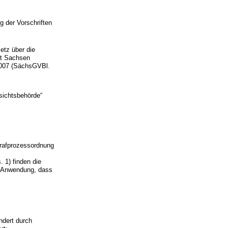
g der Vorschriften
etz über die
at Sachsen
2007 (SächsGVBl.
fsichtsbehörde“
Strafprozessordnung
. 1) finden die
e Anwendung, dass
ndert durch