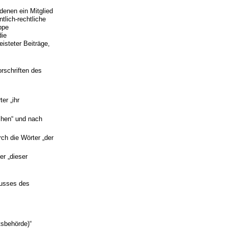
denen ein Mitglied
tlich-rechtliche
ppe
die
isteter Beiträge,
rschriften des
er „ihr
chen“ und nach
ch die Wörter „der
er „dieser
husses des
tsbehörde)“