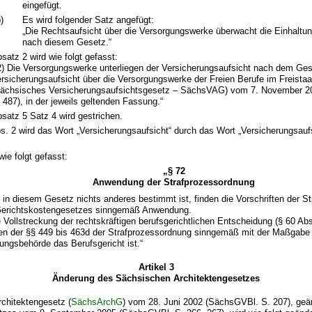
eingefügt.
)
Es wird folgender Satz angefügt:
„Die Rechtsaufsicht über die Versorgungswerke überwacht die Einhaltun
nach diesem Gesetz.“
satz 2 wird wie folgt gefasst:
2) Die Versorgungswerke unterliegen der Versicherungsaufsicht nach dem Ges
rsicherungsaufsicht über die Versorgungswerke der Freien Berufe im Freista
Sächsisches Versicherungsaufsichtsgesetz – SächsVAG) vom 7. November 
 487), in der jeweils geltenden Fassung.“
satz 5 Satz 4 wird gestrichen.
bs. 2 wird das Wort „Versicherungsaufsicht“ durch das Wort „Versicherungsau
wie folgt gefasst:
„§ 72
Anwendung der Strafprozessordnung
t in diesem Gesetz nichts anderes bestimmt ist, finden die Vorschriften der 
Gerichtskostengesetzes sinngemäß Anwendung.
e Vollstreckung der rechtskräftigen berufsgerichtlichen Entscheidung (§ 60 Abs
ten der §§ 449 bis 463d der Strafprozessordnung sinngemäß mit der Maßgab
kungsbehörde das Berufsgericht ist.“
Artikel 3
Änderung des Sächsischen Architektengesetzes
chitektengesetz (
SächsArchG
) vom 28. Juni 2002 (SächsGVBl. S. 207), geä