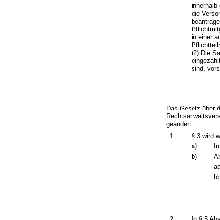
innerhalb
die Verso
beantrage
Pflichtmi
in einer 
Pflichtt
(2) Die S
eingezahl
sind, vor
Das Gesetz über d
Rechtsanwaltsver
geändert:
1.
§ 3 wird w
a)
In
b)
Ab
aa
bb
2.
In § 5 Ab