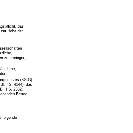
gspflicht, das
n zur Höhe der
esellschaften
ztliche,
en zu erbringen,
ärztliche,
rden,
uergesetzes (KStG)
l. I S. 4144), das
l. I S. 2332,
rgebenden Betrag
d folgende