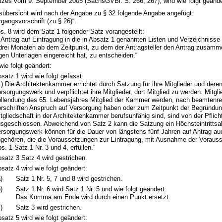
tzes vom 9. September 2005 (SächsGVBl. S. 266, 267), wird wie folgt geände
tsübersicht wird nach der Angabe zu § 32 folgende Angabe angefügt:
gangsvorschrift (zu § 26)“.
bs. 8 wird dem Satz 1 folgender Satz vorangestellt:
 Antrag auf Eintragung in die in Absatz 1 genannten Listen und Verzeichnisse i
 drei Monaten ab dem Zeitpunkt, zu dem der Antragsteller den Antrag zusamm
igen Unterlagen eingereicht hat, zu entscheiden.“
wie folgt geändert:
satz 1 wird wie folgt gefasst:
1) Die Architektenkammer errichtet durch Satzung für ihre Mitglieder und dere
rsorgungswerk und verpflichtet ihre Mitglieder, dort Mitglied zu werden. Mitgli
llendung des 65. Lebensjahres Mitglied der Kammer werden, nach beamtenre
rschriften Anspruch auf Versorgung haben oder zum Zeitpunkt der Begründun
tgliedschaft in der Architektenkammer berufsunfähig sind, sind von der Pflich
sgeschlossen. Abweichend von Satz 2 kann die Satzung ein Höchsteintrittsa
rsorgungswerk können für die Dauer von längstens fünf Jahren auf Antrag a
gehören, die die Voraussetzungen zur Eintragung, mit Ausnahme der Voraus
s. 1 Satz 1 Nr. 3 und 4, erfüllen.“
satz 3 Satz 4 wird gestrichen.
satz 4 wird wie folgt geändert:
)
Satz 1 Nr. 5, 7 und 8 wird gestrichen.
)
Satz 1 Nr. 6 wird Satz 1 Nr. 5 und wie folgt geändert:
Das Komma am Ende wird durch einen Punkt ersetzt.
)
Satz 3 wird gestrichen.
satz 5 wird wie folgt geändert: