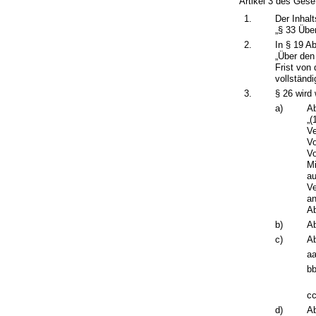
Artikel 3 des Gese
1.
Der Inhal
„§ 33 Über
2.
In § 19 A
„Über den
Frist von
vollständ
3.
§ 26 wird 
a)
Ab
„(
Ve
Vo
Vo
Mi
au
Ve
an
Ab
b)
Ab
c)
Ab
aa
bb
cc
d)
Ab