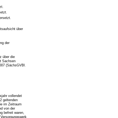
zt.
etzt.
ersetzt.
tsaufsicht über
ung der
z über die
at Sachsen
2007 (SächsGVBl.
sjahr vollendet
02 geltenden
die im Zeitraum
nd von der
g befreit waren,
s Versorgungswerk