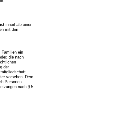
rt:
st innerhalb einer
en mit den
n Familien ein
eder, die nach
chtlichen
g der
tmitgliedschaft
lter vorsehen. Dem
uch Personen
setzungen nach § 5