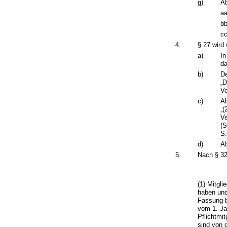
g)
Ab
aa
bb
cc
4.
§ 27 wird 
a)
In
da
b)
De
„D
Vo
c)
Ab
„(
Ve
(
S.
d)
Ab
5.
Nach § 32
(1) Mitgl
haben und
Fassung b
vom 1. Ja
Pflichtmi
sind von 