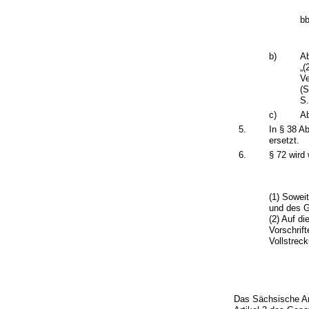
bb
b)
Ab
„(
Ve
(
S.
c)
Ab
5.
In § 38 A
ersetzt.
6.
§ 72 wird 
(1) Sowei
und des 
(2) Auf di
Vorschrif
Vollstrec
Das Sächsische Ar