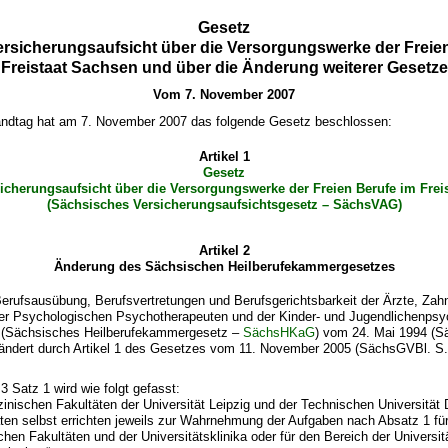
Gesetz
ersicherungsaufsicht über die Versorgungswerke der Freie
Freistaat Sachsen und über die Änderung weiterer Gesetze
Vom 7. November 2007
ndtag hat am 7. November 2007 das folgende Gesetz beschlossen:
Artikel 1
Gesetz
sicherungsaufsicht über die Versorgungswerke der Freien Berufe im Frei
(Sächsisches Versicherungsaufsichtsgesetz – SächsVAG)
Artikel 2
Änderung des Sächsischen Heilberufekammergesetzes
rufsausübung, Berufsvertretungen und Berufsgerichtsbarkeit der Ärzte, Zahnä
er Psychologischen Psychotherapeuten und der Kinder- und Jugendlichenpsy
n (Sächsisches Heilberufekammergesetz –
SächsHKaG
) vom 24. Mai 1994 (
eändert durch Artikel 1 des Gesetzes vom 11. November 2005 (SächsGVBl. S. 
3 Satz 1 wird wie folgt gefasst:
zinischen Fakultäten der Universität Leipzig und der Technischen Universität
äten selbst errichten jeweils zur Wahrnehmung der Aufgaben nach Absatz 1 fü
chen Fakultäten und der Universitätsklinika oder für den Bereich der Universit