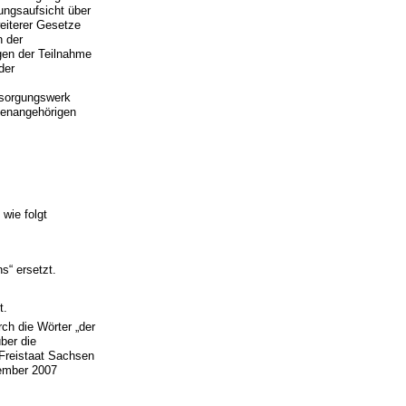
rungsaufsicht über
eiterer Gesetze
n der
egen der Teilnahme
der
rsorgungswerk
ienangehörigen
wie folgt
s“ ersetzt.
t.
ch die Wörter „der
ber die
 Freistaat Sachsen
ember 2007