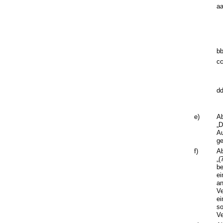
aa
bb
cc
dd
e)
Ab
„D
Au
ge
f)
Ab
„(
be
ei
an
Ve
ei
so
Ve