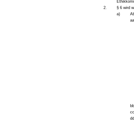
Ethikkomm
2.
§ 6 wird w
a)
Ab
aa
bb
cc
dd