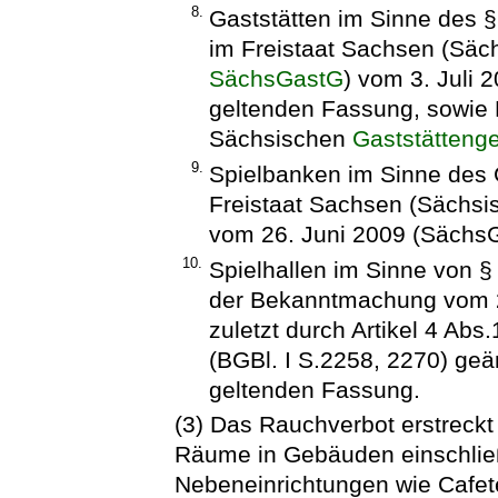
8.
Gaststätten im Sinne des §
im Freistaat Sachsen (Sä
SächsGastG
) vom 3. Juli 
geltenden Fassung, sowie E
Sächsischen
Gaststätteng
9.
Spielbanken im Sinne des 
Freistaat Sachsen (Sächs
vom 26. Juni 2009 (SächsG
10.
Spielhallen im Sinne von §
der Bekanntmachung vom 22
zuletzt durch Artikel 4 Ab
(BGBl. I S.2258, 2270) geän
geltenden Fassung.
(3) Das Rauchverbot erstreckt
Räume in Gebäuden einschlie
Nebeneinrichtungen wie Cafet