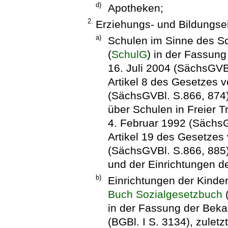
d)
Apotheken;
2.
Erziehungs- und Bildungse
a)
Schulen im Sinne des Sc
(
SchulG
) in der Fassu
16. Juli 2004 (SächsGVBl
Artikel 8 des Gesetzes
(SächsGVBl. S.866, 874
über Schulen in Freier T
4. Februar 1992 (SächsG
Artikel 19 des Gesetze
(SächsGVBl. S.866, 885)
und der Einrichtungen de
b)
Einrichtungen der Kinde
Buch Sozialgesetzbuch
in der Fassung der Be
(BGBl. I S. 3134), zuletz