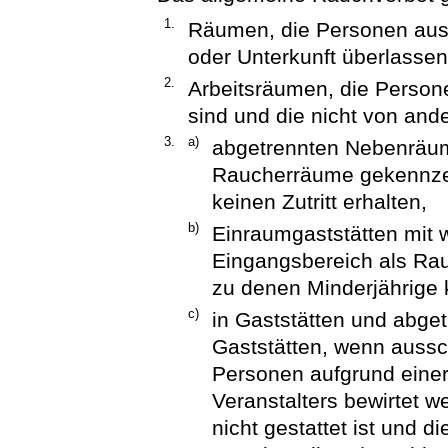
1.
Räumen, die Personen aus
oder Unterkunft überlassen
2.
Arbeitsräumen, die Person
sind und die nicht von and
3.
a)
abgetrennten Nebenräume
Raucherräume gekennzei
keinen Zutritt erhalten,
b)
Einraumgaststätten mit w
Eingangsbereich als Rau
zu denen Minderjährige k
c)
in Gaststätten und abg
Gaststätten, wenn aussch
Personen aufgrund eine
Veranstalters bewirtet w
nicht gestattet ist und d