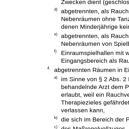
Zwecken dient (geschlos
d)
abgetrennten, als Rauc
Nebenräumen ohne Tanzf
denen Minderjährige kein
e)
abgetrennten, als Rauc
Nebenräumen von Spielb
f)
Einraumspielhallen mit w
Eingangsbereich als Rau
4.
abgetrennten Räumen in E
a)
im Sinne von § 2 Abs. 2 
behandelnde Arzt dem Pa
erlaubt, weil ein Rauchv
Therapiezieles gefährde
verlassen kann,
b)
die sich im Bereich der P
c)
des Maßregelvollzuges, 