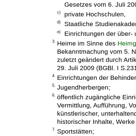
Gesetzes vom 6. Juli 200
c)
private Hochschulen,
d)
Staatliche Studienakade
e)
Einrichtungen der über-
3.
Heime im Sinne des
Heimg
Bekanntmachung vom 5. No
zuletzt geändert durch Art
29. Juli 2009 (BGBl. I S.23
4.
Einrichtungen der Behindert
5.
Jugendherbergen;
6.
öffentlich zugängliche Ein
Vermittlung, Aufführung, V
künstlerischer, unterhalten
historischer Inhalte, Werke
7.
Sportstätten;