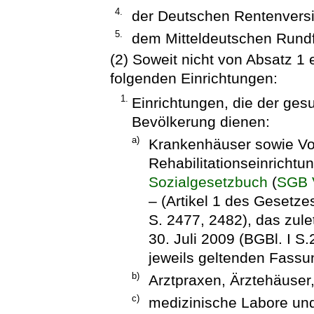
4.
der Deutschen Rentenversi
5.
dem Mitteldeutschen Rund
(2) Soweit nicht von Absatz 1 
folgenden Einrichtungen:
1.
Einrichtungen, die der ges
Bevölkerung dienen:
a)
Krankenhäuser sowie Vo
Rehabilitationseinricht
Sozialgesetzbuch
(
SGB 
– (Artikel 1 des Gesetz
S. 2477, 2482), das zule
30. Juli 2009 (BGBl. I S.
jeweils geltenden Fassu
b)
Arztpraxen, Ärztehäuser,
c)
medizinische Labore und