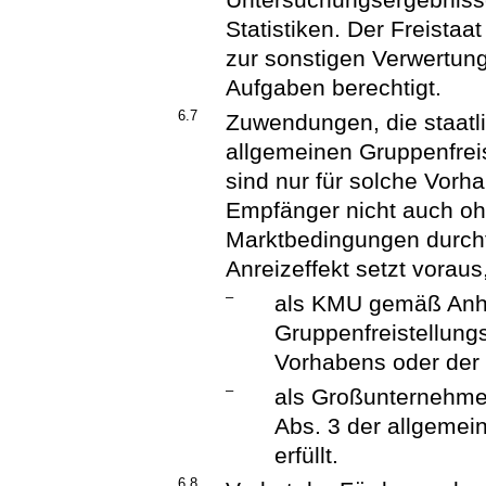
Statistiken. Der Freistaa
zur sonstigen Verwertun
Aufgaben berechtigt.
6.7
Zuwendungen, die staatli
allgemeinen Gruppenfreis
sind nur für solche Vorha
Empfänger nicht auch o
Marktbedingungen durchf
Anreizeffekt setzt vorau
–
als KMU gemäß Anha
Gruppenfreistellung
Vorhabens oder der T
–
als Großunternehmen
Abs. 3 der allgemei
erfüllt.
6.8