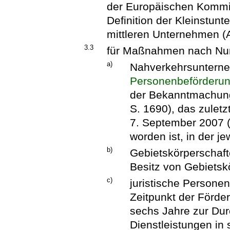
der Europäischen Kommis
Definition der Kleinstun
mittleren Unternehmen (A
3.3
für Maßnahmen nach Nu
a)
Nahverkehrsunterne
Personenbeförderu
der Bekanntmachung
S. 1690), das zulet
7. September 2007 (
worden ist, in der j
b)
Gebietskörperschaf
Besitz von Gebietsk
c)
juristische Persone
Zeitpunkt der Förde
sechs Jahre zur Du
Dienstleistungen in