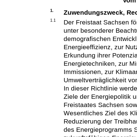
Vom 
1.
Zuwendungszweck, Rec
1.1
Der Freistaat Sachsen fö
unter besonderer Beacht
demografischen Entwick
Energieeffizienz, zur Nu
Erkundung ihrer Potenzia
Energietechniken, zur M
Immissionen, zur Klima
Umweltverträglichkeit vo
In dieser Richtlinie we
Ziele der Energiepolitik 
Freistaates Sachsen sow
Wesentliches Ziel des K
Reduzierung der Treibha
des Energieprogramms Sa