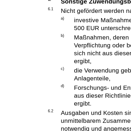
Sonstige Zuwendungs
6.1
Nicht gefördert werden na
a)
investive Maßnahme
500 EUR unterschrei
b)
Maßnahmen, deren D
Verpflichtung oder 
sich nicht aus diese
ergibt,
c)
die Verwendung geb
Anlagenteile,
d)
Forschungs- und En
aus dieser Richtlini
ergibt.
6.2
Ausgaben und Kosten sin
unmittelbarem Zusamme
notwendig und angemess