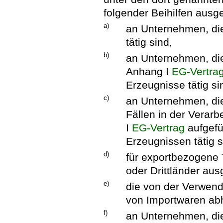
folgender Beihilfen ausg
a)
an Unternehmen, die
tätig sind,
b)
an Unternehmen, die
Anhang I
EG-Vertra
Erzeugnisse tätig si
c)
an Unternehmen, di
Fällen in der Verar
I
EG-Vertrag
aufgefü
Erzeugnissen tätig s
d)
für exportbezogene T
oder Drittländer ausg
e)
die von der Verwen
von Importwaren ab
f)
an Unternehmen, die