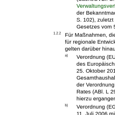
Verwaltungsver
der Bekanntmac
S. 102), zuletzt
Gesetzes vom 5.
1.2.2
Für Maßnahmen, die
für regionale Entwic
gelten darüber hina
a)
Verordnung (EU
des Europäisch
25. Oktober 20
Gesamthaushalt
der Verordnung
Rates (ABl. L 2
hierzu ergang
b)
Verordnung (EG
11. Juli 2006 