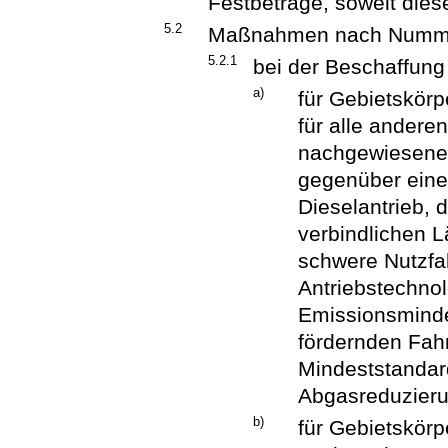
Festbeträge, soweit diese
5.2
Maßnahmen nach Numme
5.2.1
bei der Beschaffun
a)
für Gebietskör
für alle andere
nachgewiesene
gegenüber eine
Dieselantrieb, 
verbindlichen 
schwere Nutzfah
Antriebstechno
Emissionsmind
fördernden Fah
Mindeststandard
Abgasreduzierun
b)
für Gebietskörp