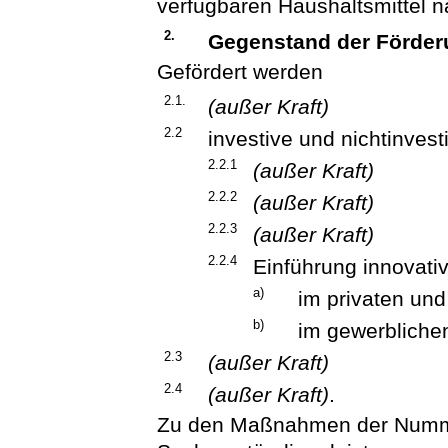
verfügbaren Haushaltsmittel n
2.
Gegenstand der Förde
Gefördert werden
2.1.
(außer Kraft)
2.2
investive und nichtinve
2.2.1
(außer Kraft)
2.2.2
(außer Kraft)
2.2.3
(außer Kraft)
2.2.4
Einführung innovati
a)
im privaten und
b)
im gewerbliche
2.3
(außer Kraft)
2.4
(außer Kraft)
.
Zu den Maßnahmen der Nummer