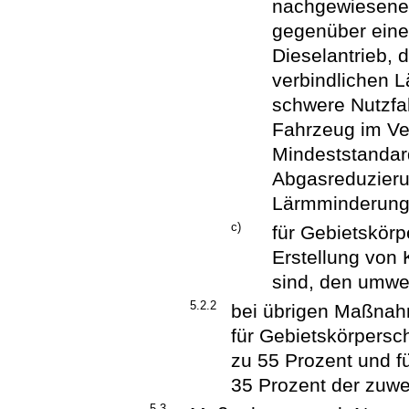
nachgewiesene
gegenüber eine
Dieselantrieb, 
verbindlichen 
schwere Nutzfah
Fahrzeug im Ve
Mindeststandar
Abgasreduzierun
Lärmminderung 
c)
für Gebietskörp
Erstellung von 
sind, den umwel
5.2.2
bei übrigen Maßna
für Gebietskörpersch
zu 55 Prozent und f
35 Prozent der zuw
5.3