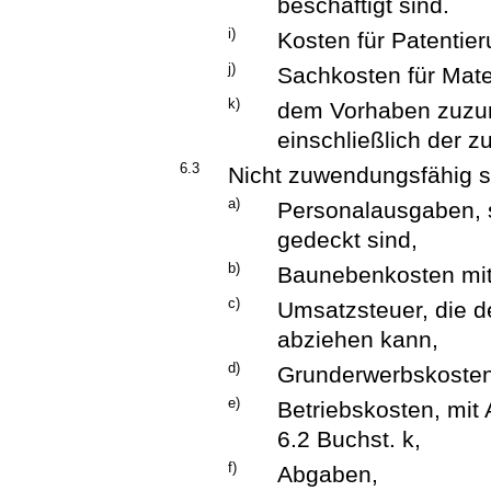
beschäftigt sind.
i)
Kosten für Patentie
j)
Sachkosten für Mate
k)
dem Vorhaben zuzu
einschließlich der z
6.3
Nicht zuwendungsfähig s
a)
Personalausgaben, s
gedeckt sind,
b)
Baunebenkosten mit
c)
Umsatzsteuer, die d
abziehen kann,
d)
Grunderwerbskosten
e)
Betriebskosten, mi
6.2 Buchst. k,
f)
Abgaben,