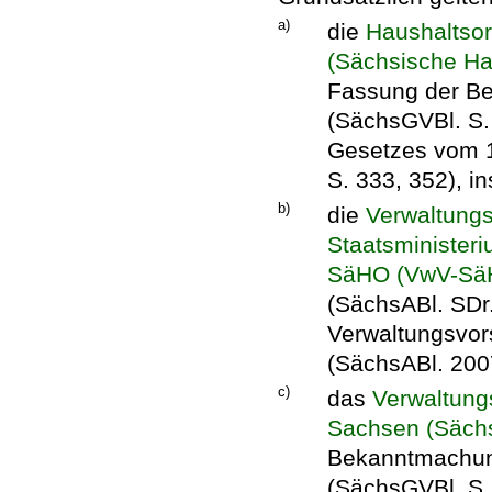
a)
die
Haushaltso
(Sächsische H
Fassung der Be
(SächsGVBl. S. 
Gesetzes vom 
S. 333, 352), i
b)
die
Verwaltungs
Staatsminister
SäHO (VwV-Sä
(SächsABl. SDr.
Verwaltungsvor
(SächsABl. 200
c)
das
Verwaltungs
Sachsen (Säch
Bekanntmachun
(SächsGVBl. S.