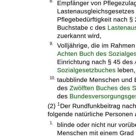
8.
Empfänger von Pflegezula
Lastenausgleichsgesetzes
Pflegebedürftigkeit nach 
Buchstabe c des
Lastenau
zuerkannt wird,
9.
Volljährige, die im Rahme
Achten Buch des Sozialge
Einrichtung nach § 45 des
Sozialgesetzbuches
leben,
10.
taubblinde Menschen und E
des
Zwölften Buches des 
des
Bundesversorgungsge
1
(2)
Der Rundfunkbeitrag nach 
folgende natürliche Personen a
1.
blinde oder nicht nur vorü
Menschen mit einem Grad 