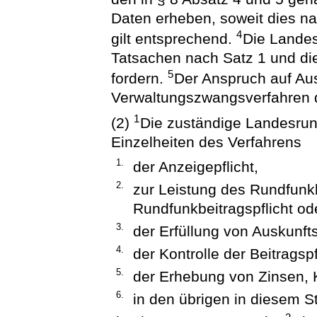
Daten erheben, soweit dies nac
4
gilt entsprechend.
Die Landes
Tatsachen nach Satz 1 und di
5
fordern.
Der Anspruch auf Au
Verwaltungszwangsverfahren 
1
(2)
Die zuständige Landesrund
Einzelheiten des Verfahrens
1.
der Anzeigepflicht,
2.
zur Leistung des Rundfunkb
Rundfunkbeitragspflicht o
3.
der Erfüllung von Auskunft
4.
der Kontrolle der Beitragspf
5.
der Erhebung von Zinsen,
6.
in den übrigen in diesem S