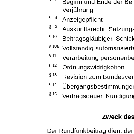
Beginn und Ende der Beit
Verjährung
§ 8
Anzeigepflicht
§ 9
Auskunftsrecht, Satzun
§ 10
Beitragsgläubiger, Schic
§ 10a
Vollständig automatisier
§ 11
Verarbeitung personenb
§ 12
Ordnungswidrigkeiten
§ 13
Revision zum Bundesver
§ 14
Übergangsbestimmunge
§ 15
Vertragsdauer, Kündigun
Zweck des
Der Rundfunkbeitrag dient der