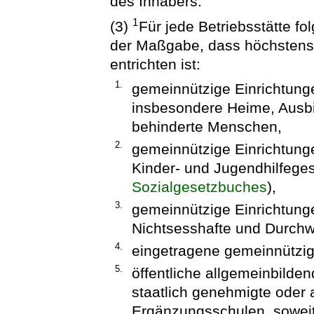
des Inhabers.
1
(3)
Für jede Betriebsstätte fo
der Maßgabe, dass höchstens 
entrichten ist:
1.
gemeinnützige Einrichtung
insbesondere Heime, Ausbi
behinderte Menschen,
2.
gemeinnützige Einrichtung
Kinder- und Jugendhilfeges
Sozialgesetzbuches
),
3.
gemeinnützige Einrichtungen
Nichtsesshafte und Durch
4.
eingetragene gemeinnützig
5.
öffentliche allgemeinbilde
staatlich genehmigte oder
Ergänzungsschulen, soweit