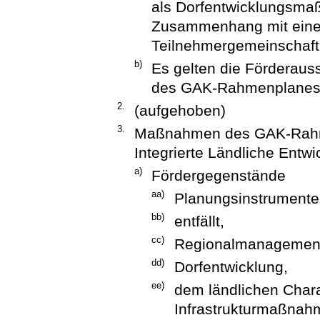
als Dorfentwicklungsma
Zusammenhang mit einer
Teilnehmergemeinschaft 
b)
Es gelten die Förderaus
des GAK-Rahmenplanes
2.
(aufgehoben)
3.
Maßnahmen des GAK-Rahme
Integrierte Ländliche Entwi
a)
Fördergegenstände
aa)
Planungsinstrumente 
bb)
entfällt,
cc)
Regionalmanagemen
dd)
Dorfentwicklung,
ee)
dem ländlichen Char
Infrastrukturmaßnah