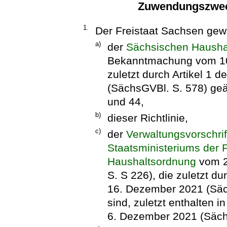
Zuwendungszwec
1.
Der Freistaat Sachsen gew
a)
der
Sächsischen Hausha
Bekanntmachung vom 10.
zuletzt durch Artikel 1
(SächsGVBl. S. 578) geä
und 44,
b)
dieser Richtlinie,
c)
der
Verwaltungsvorschri
Staatsministeriums der 
Haushaltsordnung
vom 2
S. S 226), die zuletzt d
16. Dezember 2021 (Säc
sind, zuletzt enthalten i
6. Dezember 2021 (Sächs