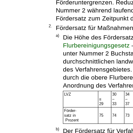
Förderuntergrenzen. Reduz
Nummer 2 während laufender
Fördersatz zum Zeitpunkt 
2.
Fördersatz für Maßnahmen 
a)
Die Höhe des Fördersa
Flurbereinigungsgesetz
unter Nummer 2 Buchstab
durchschnittlichen landw
des Verfahrensgebietes.
durch die obere Flurbere
Anordnung des Verfahrens
LVZ
30
34
≤
–
–
29
33
37
Förder-
satz in
75
74
73
Prozent
b)
Der Fördersatz für Verfa