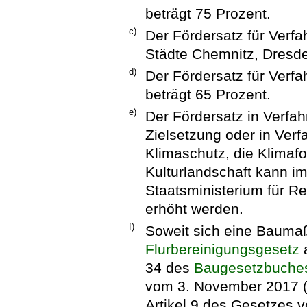
beträgt 75 Prozent.
c)
Der Fördersatz für Verfa
Städte Chemnitz, Dresde
d)
Der Fördersatz für Verf
beträgt 65 Prozent.
e)
Der Fördersatz in Verfa
Zielsetzung oder in Ver
Klimaschutz, die Klimaf
Kulturlandschaft kann 
Staatsministerium für R
erhöht werden.
f)
Soweit sich eine Bauma
Flurbereinigungsgesetz
a
34 des
Baugesetzbuche
vom 3. November 2017 (B
Artikel 9 des Gesetzes 