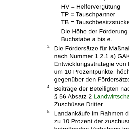
HV = Helfervergütung
TP = Tauschpartner
TB = Tauschbesitzstück
Die Höhe der Förderung 
Buchstabe a bis e.
3.
Die Fördersätze für Maßn
nach Nummer 1.2.1 a) GAK
Entwicklungsstrategie vo
um 10 Prozentpunkte, höch
gegenüber den Fördersätz
4.
Beiträge der Beteiligten n
§ 56 Absatz 2
Landwirtsch
Zuschüsse Dritter.
5.
Landankäufe im Rahmen de
zu 10 Prozent der zuschu
betreffenden Vorhabens för