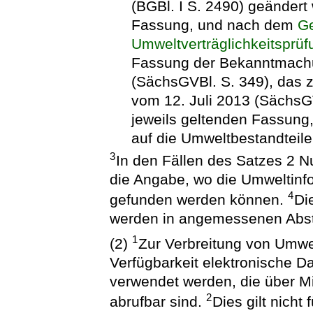
(BGBl. I S. 2490) geändert 
Fassung, und nach dem
Ge
Umweltverträglichkeitsprüf
Fassung der Bekanntmachu
(SächsGVBl. S. 349), das z
vom 12. Juli 2013 (SächsGV
jeweils geltenden Fassung,
auf die Umweltbestandteil
3
In den Fällen des Satzes 2 N
die Angabe, wo die Umweltinf
4
gefunden werden können.
Di
werden in angemessenen Abstä
1
(2)
Zur Verbreitung von Umwe
Verfügbarkeit elektronische 
verwendet werden, die über Mi
2
abrufbar sind.
Dies gilt nicht