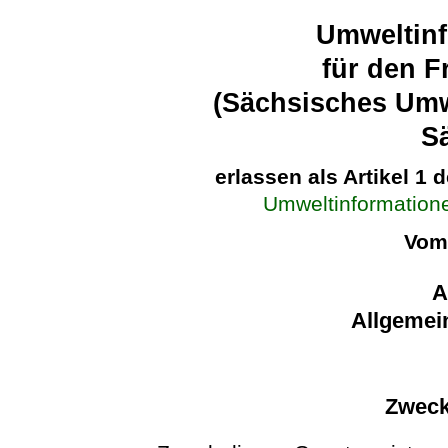
Umweltinf
für den F
(Sächsisches Umw
S
erlassen als Artikel 1 
Umweltinformatione
Vom 
A
Allgemei
Zweck